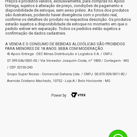
Preços e produtos válidos, exclusivamente, para compras no Apoio
Entrega, sujeitos à alteração de preço, condições de pagamento e
disponibilidade de estoque, sem aviso prévio. As fotos dos produtos
são ilustrativas, podendo haver divergência com o produto real,
confirme os detalhes do produto na respectiva descrição. Os produtos
estarão sujeitos a disponibilidade de estoque no momento em que o
pedido estiver em separação. Todos os pedidos estão sujeitos a
confirmação de dados cadastrais.
A VENDA E O CONSUMO DE BEBIDAS ALCOÓLICAS SÃO PROIBIDOS
PARA MENORES DE 18 ANOS. BEBA COM MODERAÇÃO.
© Apoio Entrega - DEC Minas Distribuição e Logística S.A. / CNPJ:
07.399.636/0001-05 / Via Vereador Joaquim Costa, nº 1800 / Contagem - MG
/ CEP 32150-240
Grupo Super Nosso - Comercial Dahana Ltda. / CNPJ: 00.070.509/0011-82 /
Avenida Cristiano Machado, 10752 - Loja A / Belo Horizonte - MG
Power by: