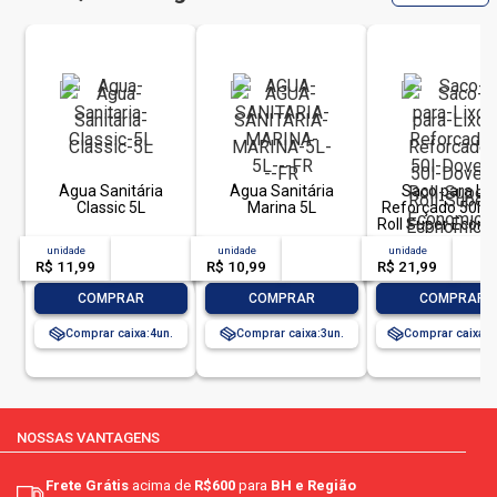
do fungo aspergillus brasiliensis.
ingredientes:
ler mais
Água Sanitária
Água Sanitária
Saco para Lix
Classic 5L
Marina 5L
Reforçado 50l D
Roll Super Econ
20 Unidades
unidade
acima de
--
unidade
acima de
--
unidade
acim
R$ 11,99
-- --,--
un.
R$ 10,99
-- --,--
un.
R$ 21,99
-- --,
-
+
-
+
-
COMPRAR
COMPRAR
COMPRAR
Comprar caixa:
4
Comprar caixa:
3
Comprar caixa:
2
NOSSAS VANTAGENS
Frete Grátis
acima de
R$600
para
BH e Região