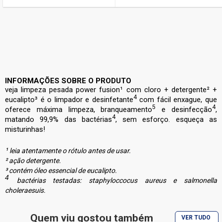
INFORMAÇÕES SOBRE O PRODUTO
veja limpeza pesada power fusion¹ com cloro + detergente² +
4
eucalipto³ é o limpador e desinfetante
com fácil enxague, que
5
4
oferece máxima limpeza, branqueamento
e desinfecção
,
4
matando 99,9% das bactérias
, sem esforço. esqueça as
misturinhas!
¹
leia atentamente o rótulo antes de usar.
² ação detergente.
³ contém óleo essencial de eucalipto.
4
bactérias testadas: staphyloccocus aureus e salmonella
choleraesuis.
5
branqueamento proporcionado pela ação do cloro, com efeito
Quem viu gostou também
VER TUDO
residual por 5 dias, formando camada protetora contra crescimento