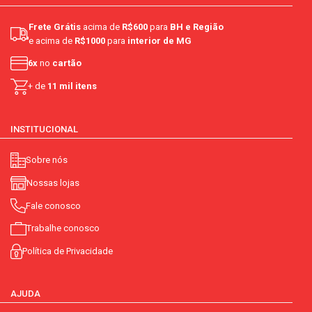
tipo:
tinto
Frete Grátis
acima de
R$600
para
BH e Região
corante artificial:
e acima de
R$1000
para
interior de MG
6x
no
cartão
nome principal do item:
vinho
+ de
11 mil itens
contém álcool:
sim
conservantes:
contém
INSTITUCIONAL
orgânico:
não
Sobre nós
Nossas lojas
corante:
não contém
Fale conosco
Trabalhe conosco
Política de Privacidade
AJUDA