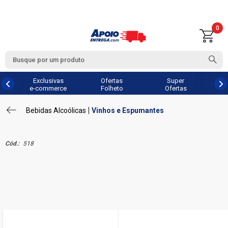
0
Exclusivas
Ofertas
Super
e-commerce
Folheto
Ofertas
Bebidas Alcoólicas
Vinhos e Espumantes
Cód.:
518