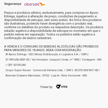
Segurança:
Preços e produtos válidos, exclusivamente, para compras no Apoio
Entrega, sujeitos à alteração de preço, condições de pagamento e
disponibilidade de estoque, sem aviso prévio. As fotos dos produtos
são ilustrativas, podendo haver divergência com o produto real,
confirme os detalhes do produto na respectiva descrição. Os produtos
estarão sujeitos a disponibilidade de estoque no momento em que o
pedido estiver em separação. Todos os pedidos estão sujeitos a
confirmação de dados cadastrais.
A VENDA E O CONSUMO DE BEBIDAS ALCOÓLICAS SÃO PROIBIDOS
PARA MENORES DE 18 ANOS. BEBA COM MODERAÇÃO.
© Apoio Entrega - DEC Minas Distribuição e Logística S.A. / CNPJ:
07.399.636/0001-05 / Via Vereador Joaquim Costa, nº 1800 / Contagem - MG
/ CEP 32150-240
Grupo Super Nosso - Comercial Dahana Ltda. / CNPJ: 00.070.509/0011-82 /
Avenida Cristiano Machado, 10752 - Loja A / Belo Horizonte - MG
Power by: