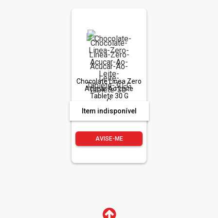
Chocolate Linea Zero
Açucar Ao Leite
Tablete 30 G
Item indisponível
AVISE-ME