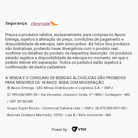
Segurança:
Preços e produtos válidos, exclusivamente, para compras no Apoio
Entrega, sujeitos à alteração de preço, condições de pagamento e
disponibilidade de estoque, sem aviso prévio. As fotos dos produtos
são ilustrativas, podendo haver divergência com o produto real,
confirme os detalhes do produto na respectiva descrição. Os produtos
estarão sujeitos a disponibilidade de estoque no momento em que o
pedido estiver em separação. Todos os pedidos estão sujeitos a
confirmação de dados cadastrais.
A VENDA E O CONSUMO DE BEBIDAS ALCOÓLICAS SÃO PROIBIDOS
PARA MENORES DE 18 ANOS. BEBA COM MODERAÇÃO.
© Apoio Entrega - DEC Minas Distribuição e Logística S.A. / CNPJ:
07.399.636/0001-05 / Via Vereador Joaquim Costa, nº 1800 / Contagem - MG
/ CEP 32150-240
Grupo Super Nosso - Comercial Dahana Ltda. / CNPJ: 00.070.509/0011-82 /
Avenida Cristiano Machado, 10752 - Loja A / Belo Horizonte - MG
Power by: