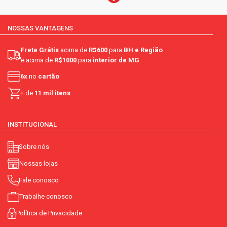
NOSSAS VANTAGENS
Frete Grátis
acima de
R$600
para
BH e Região
e acima de
R$1000
para
interior de MG
6x
no
cartão
+ de
11 mil itens
INSTITUCIONAL
Sobre nós
Nossas lojas
Fale conosco
Trabalhe conosco
Política de Privacidade