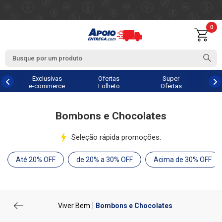
0
Exclusivas
Ofertas
Super
e-commerce
Folheto
Ofertas
Bombons e Chocolates
Seleção rápida promoções:
Até 20% OFF
de 20% a 30% OFF
Acima de 30% OFF
Viver Bem
Bombons e Chocolates