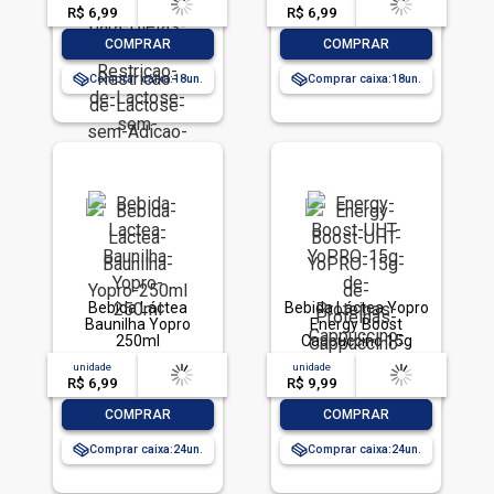
R$ 6,99
-- --,--
un.
R$ 6,99
-- --,--
un.
-
+
-
+
COMPRAR
COMPRAR
Comprar caixa:
18
Comprar caixa:
18
Bebida Láctea
Bebida Láctea Yopro
Baunilha Yopro
Energy Boost
250ml
Cappuccino 15g
250ml
unidade
acima de
--
unidade
acima de
--
R$ 6,99
-- --,--
un.
R$ 9,99
-- --,--
un.
-
+
-
+
COMPRAR
COMPRAR
Comprar caixa:
24
Comprar caixa:
24