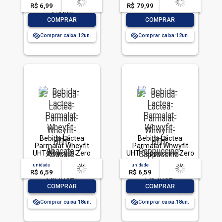
R$ 6,99
-- --,--
un.
R$ 79,99
-- --,--
un.
-
+
-
+
COMPRAR
COMPRAR
Comprar caixa:
12
Comprar caixa:
12
Bebida Láctea
Bebida Láctea
Parmalat Wheyfit
Parmalat Whwyfit
UHT Abacate Zero
UHT Cappuccino Zero
Lactose 250ml
Lactose 250ml
unidade
acima de
--
unidade
acima de
--
R$ 6,59
-- --,--
un.
R$ 6,59
-- --,--
un.
-
+
-
+
COMPRAR
COMPRAR
Comprar caixa:
18
Comprar caixa:
18