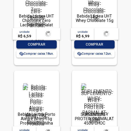
Bebida Láctea UHT
Bebida Láctea UHT
Chocolate Zero
Whey Chocolate 15g
Lactose Parmalat
Wheyfit 250ml
unidade
acima de
--
unidade
acima de
--
R$ 6,59
-- --,--
un.
R$ 6,99
-- --,--
un.
-
+
-
+
COMPRAR
COMPRAR
Comprar caixa:
18
Comprar caixa:
12
Bebida Láctea Porto
SUPLEM WHEY
Alegre Whey 15g
PROTEIN PARMALAT
Proteína Baunilha
450G CHOC
250ml
unidade
acima de
--
unidade
acima de
--