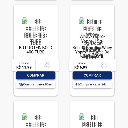
BR PROTEIN BOLD
Bebida Proteica Whey
40G TUBE
Yopro 15g Doce De
Leite 250ml
unidade
acima de
--
unidade
acima de
--
R$ 11,99
-- --,--
un.
R$ 6,99
-- --,--
un.
-
+
-
+
COMPRAR
COMPRAR
Comprar caixa:
96
Comprar caixa:
24