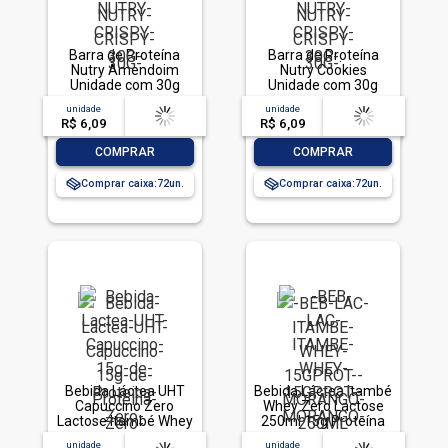
Barra de Proteína
Barra de Proteína
Nutry Amendoim
Nutry Cookies
Unidade com 30g
Unidade com 30g
unidade
acima de
--
unidade
acima de
--
R$ 6,09
-- --,--
un.
R$ 6,09
-- --,--
un.
-
+
-
+
COMPRAR
COMPRAR
Comprar caixa:
72
Comprar caixa:
72
Bebida Láctea UHT
Bebida Láctea Itambé
Capuccino Zero
Whey Zero Lactose
Lactose Itambé Whey
250ml 15g Proteína
Caixa 250ml
Morango
unidade
acima de
--
unidade
acima de
--