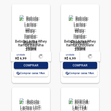
Bebida Láctea Whey
Bebida Láctea Whey
Itambé Baunilha
Itambé Chocolate
250ml
250ml
unidade
acima de
--
unidade
acima de
--
R$ 6,99
-- --,--
un.
R$ 6,99
-- --,--
un.
-
+
-
+
COMPRAR
COMPRAR
Comprar caixa:
18
Comprar caixa:
18