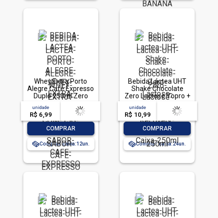
Whey Extra Porto
Bebida Láctea UHT
Alegre Café Expresso
Shake Chocolate
Duplo 250ml Zero
Zero Lactose Yopro +
Lactose
Recovery Boost Caixa
unidade
acima de
--
unidade
acima de
--
250ml
R$ 6,99
-- --,--
un.
R$ 10,99
-- --,--
un.
-
+
-
+
COMPRAR
COMPRAR
Comprar caixa:
12
Comprar caixa:
24