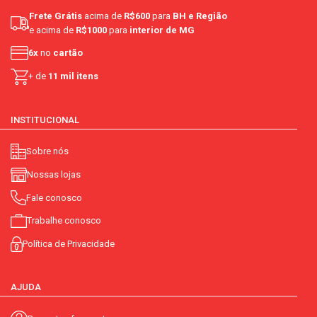
aromatizante:
não contém
Frete Grátis
acima de
R$600
para
BH e Região
e acima de
R$1000
para
interior de MG
light:
não
6x
no
cartão
artesanal:
não
+ de
11 mil itens
nacionalidade:
escocesa
INSTITUCIONAL
teor alcoólico (%):
40.00
Sobre nós
telefone:
0800 704 7200
Nossas lojas
Fale conosco
Trabalhe conosco
Política de Privacidade
AJUDA