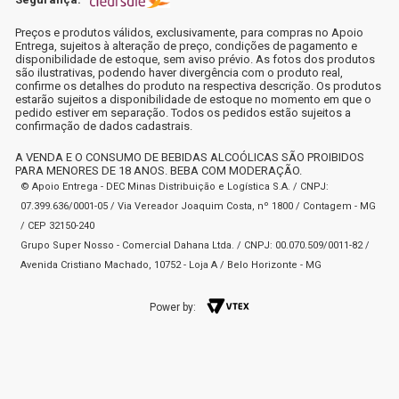
Preços e produtos válidos, exclusivamente, para compras no Apoio
Entrega, sujeitos à alteração de preço, condições de pagamento e
disponibilidade de estoque, sem aviso prévio. As fotos dos produtos
são ilustrativas, podendo haver divergência com o produto real,
confirme os detalhes do produto na respectiva descrição. Os produtos
estarão sujeitos a disponibilidade de estoque no momento em que o
pedido estiver em separação. Todos os pedidos estão sujeitos a
confirmação de dados cadastrais.
A VENDA E O CONSUMO DE BEBIDAS ALCOÓLICAS SÃO PROIBIDOS
PARA MENORES DE 18 ANOS. BEBA COM MODERAÇÃO.
© Apoio Entrega - DEC Minas Distribuição e Logística S.A. / CNPJ:
07.399.636/0001-05 / Via Vereador Joaquim Costa, nº 1800 / Contagem - MG
/ CEP 32150-240
Grupo Super Nosso - Comercial Dahana Ltda. / CNPJ: 00.070.509/0011-82 /
Avenida Cristiano Machado, 10752 - Loja A / Belo Horizonte - MG
Power by: