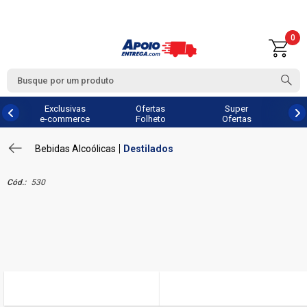
0
Exclusivas
Ofertas
Super
e-commerce
Folheto
Ofertas
Bebidas Alcoólicas
Destilados
Cód.:
530