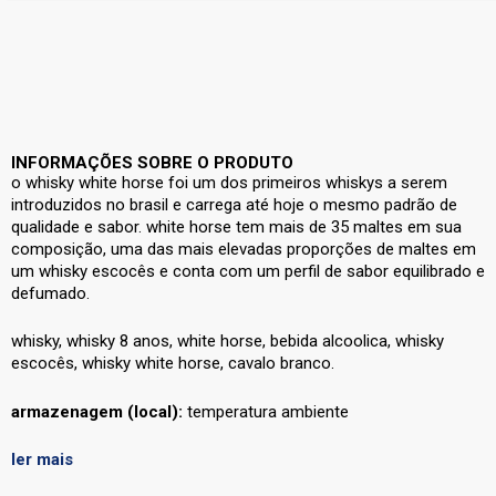
INFORMAÇÕES SOBRE O PRODUTO
o whisky white horse foi um dos primeiros whiskys a serem
introduzidos no brasil e carrega até hoje o mesmo padrão de
qualidade e sabor. white horse tem mais de 35 maltes em sua
composição, uma das mais elevadas proporções de maltes em
um whisky escocês e conta com um perfil de sabor equilibrado e
defumado.
whisky, whisky 8 anos, white horse, bebida alcoolica, whisky
escocês, whisky white horse, cavalo branco.
armazenagem (local):
temperatura ambiente
ler mais
ingredientes:
destilado alcoólico simples de malte envelhecido,
destilado alcoólico de cereais não malteados, água e corante