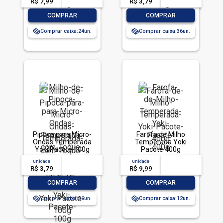
R$ 7,99
-- --,--
un.
R$ 3,79
-- --,--
un.
-
+
-
+
COMPRAR
COMPRAR
Comprar caixa:
24
Comprar caixa:
36
Pipoca para Micro-
Farofa de Milho
Ondas Temperada
Temperada Yoki
Yoki Pacote 100g
Pacote 400g
unidade
acima de
--
unidade
acima de
--
R$ 3,79
-- --,--
un.
R$ 9,99
-- --,--
un.
-
+
-
+
COMPRAR
COMPRAR
Comprar caixa:
36
Comprar caixa:
12