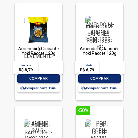
Amendoim Crocante
Amendoim Japonês
Yoki Pacote 120g
Yoki Pacote 120g
unidade
acima de
--
unidade
acima de
--
R$ 8,79
-- --,--
un.
R$ 6,79
-- --,--
un.
-
+
-
+
COMPRAR
COMPRAR
Comprar caixa:
12
Comprar caixa:
12
-50%