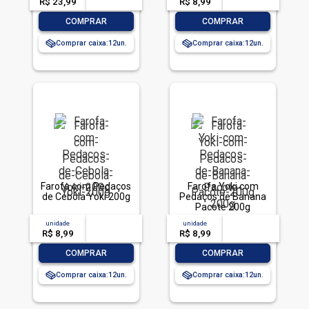
R$ 23,99
-- --,--
un.
R$ 8,99
-- --,--
un.
-
+
-
+
COMPRAR
COMPRAR
Comprar caixa:
12
Comprar caixa:
12
Farofa com Pedaços
Farofa Yoki com
de Cebola Yoki 200g
Pedaços de Banana
Pacote 200g
unidade
acima de
--
unidade
acima de
--
R$ 8,99
-- --,--
un.
R$ 8,99
-- --,--
un.
-
+
-
+
COMPRAR
COMPRAR
Comprar caixa:
12
Comprar caixa:
12