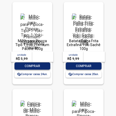
Milho para Pipoca
Batata Palha Frita
Tipo 1 Yoki Premium
Extrafina Yoki Sachê
Pacote 400g
100g
unidade
acima de
--
unidade
acima de
--
R$ 5,99
-- --,--
un.
R$ 9,99
-- --,--
un.
-
+
-
+
COMPRAR
COMPRAR
Comprar caixa:
24
Comprar caixa:
20