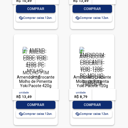
R$ 10,49
-- --,--
un.
R$ 13,49
-- --,--
un.
-
+
-
+
COMPRAR
COMPRAR
Comprar caixa:
12
Comprar caixa:
12
Amendoim Crocante
Amendoim Crocante
Molho de Pimenta
Molho de Pimenta
Yoki Pacote 420g
Yoki Pacote 120g
unidade
acima de
--
unidade
acima de
--
R$ 13,49
-- --,--
un.
R$ 8,79
-- --,--
un.
-
+
-
+
COMPRAR
COMPRAR
Comprar caixa:
12
Comprar caixa:
12