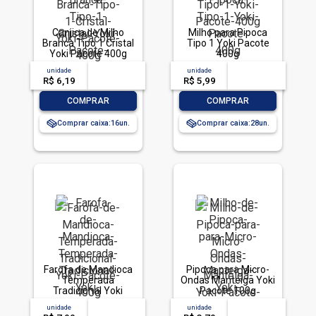
Canjica de Milho
Milho para Pipoca
Branca Tipo 1 Cristal
Tipo 1 Yoki Pacote
Yoki Pacote 400g
400g
unidade
acima de
--
unidade
acima de
--
R$ 6,19
-- --,--
un.
R$ 5,99
-- --,--
un.
-
+
-
+
COMPRAR
COMPRAR
Comprar caixa:
16
Comprar caixa:
28
Farofa de Mandioca
Pipoca para Micro-
Temperada
Ondas Manteiga Yoki
Tradicional Yoki
Pacote 100g
Pacote 400g
unidade
acima de
--
unidade
acima de
--