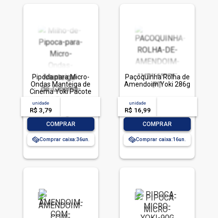
Pipoca para Micro-
Paçoquinha Rolha de
Ondas Manteiga de
Amendoim Yoki 286g
Cinema Yoki Pacote
100g
unidade
acima de
--
unidade
acima de
--
R$ 3,79
-- --,--
un.
R$ 16,99
-- --,--
un.
-
+
-
+
COMPRAR
COMPRAR
Comprar caixa:
36
Comprar caixa:
16