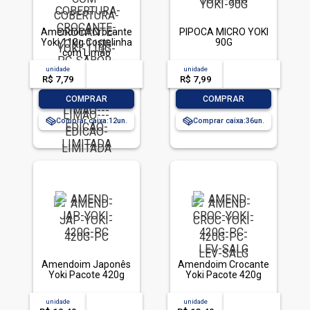
Amendoim Crocante
PIPOCA MICRO YOKI
Yoki 110g Costelinha
90G
com Limão
unidade
acima de
--
unidade
acima de
--
R$ 7,79
-- --,--
un.
R$ 7,99
-- --,--
un.
-
+
-
+
COMPRAR
COMPRAR
Comprar caixa:
12
Comprar caixa:
36
Amendoim Japonês
Amendoim Crocante
Yoki Pacote 420g
Yoki Pacote 420g
unidade
acima de
--
unidade
acima de
--