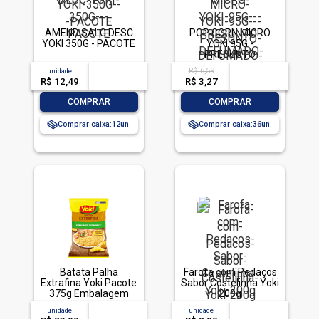
AMEND SALG DESC
POP CORN MICRO
YOKI 350G - PACOTE
YOKI 95G -
PRESUNTO
DEFUMADO
R$ 6,59
unidade
acima de
--
acima de
--
R$ 12,49
-- --,--
un.
R$ 3,27
-- --,--
un.
-
+
-
+
COMPRAR
COMPRAR
Comprar caixa:
12
Comprar caixa:
36
Batata Palha
Farofa com Pedaços
Extrafina Yoki Pacote
Sabor Costelinha Yoki
375g Embalagem
200g
Econômica
unidade
acima de
--
unidade
acima de
--