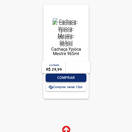
Cachaça Ypióca
Mestre 965ml
unidade
acima de
--
R$ 29,99
-- --,--
un.
-
+
COMPRAR
Comprar caixa:
12