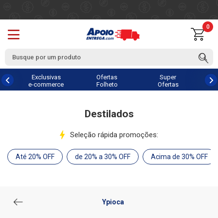
0
Exclusivas
Ofertas
Super
e-commerce
Folheto
Ofertas
Destilados
Seleção rápida promoções:
Até 20% OFF
de 20% a 30% OFF
Acima de 30% OFF
Ypioca