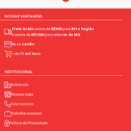
NOSSAS VANTAGENS
Frete Grátis
acima de
R$600
para
BH e Região
e acima de
R$1000
para
interior de MG
6x
no
cartão
+ de
11 mil itens
INSTITUCIONAL
Sobre nós
Nossas lojas
Fale conosco
Trabalhe conosco
Política de Privacidade