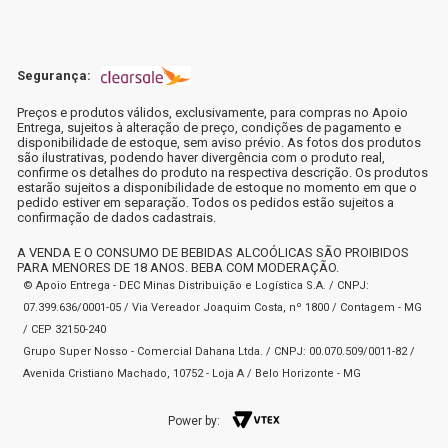
Segurança:
Preços e produtos válidos, exclusivamente, para compras no Apoio
Entrega, sujeitos à alteração de preço, condições de pagamento e
disponibilidade de estoque, sem aviso prévio. As fotos dos produtos
são ilustrativas, podendo haver divergência com o produto real,
confirme os detalhes do produto na respectiva descrição. Os produtos
estarão sujeitos a disponibilidade de estoque no momento em que o
pedido estiver em separação. Todos os pedidos estão sujeitos a
confirmação de dados cadastrais.
A VENDA E O CONSUMO DE BEBIDAS ALCOÓLICAS SÃO PROIBIDOS
PARA MENORES DE 18 ANOS. BEBA COM MODERAÇÃO.
© Apoio Entrega - DEC Minas Distribuição e Logística S.A. / CNPJ:
07.399.636/0001-05 / Via Vereador Joaquim Costa, nº 1800 / Contagem - MG
/ CEP 32150-240
Grupo Super Nosso - Comercial Dahana Ltda. / CNPJ: 00.070.509/0011-82 /
Avenida Cristiano Machado, 10752 - Loja A / Belo Horizonte - MG
Power by: