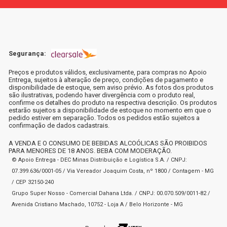
Segurança:
Preços e produtos válidos, exclusivamente, para compras no Apoio
Entrega, sujeitos à alteração de preço, condições de pagamento e
disponibilidade de estoque, sem aviso prévio. As fotos dos produtos
são ilustrativas, podendo haver divergência com o produto real,
confirme os detalhes do produto na respectiva descrição. Os produtos
estarão sujeitos a disponibilidade de estoque no momento em que o
pedido estiver em separação. Todos os pedidos estão sujeitos a
confirmação de dados cadastrais.
A VENDA E O CONSUMO DE BEBIDAS ALCOÓLICAS SÃO PROIBIDOS
PARA MENORES DE 18 ANOS. BEBA COM MODERAÇÃO.
© Apoio Entrega - DEC Minas Distribuição e Logística S.A. / CNPJ:
07.399.636/0001-05 / Via Vereador Joaquim Costa, nº 1800 / Contagem - MG
/ CEP 32150-240
Grupo Super Nosso - Comercial Dahana Ltda. / CNPJ: 00.070.509/0011-82 /
Avenida Cristiano Machado, 10752 - Loja A / Belo Horizonte - MG