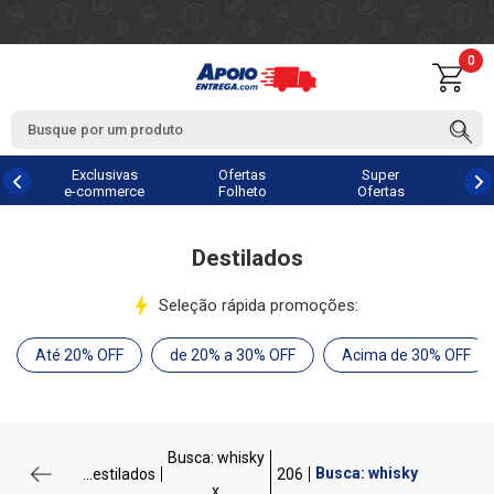
0
Exclusivas
Ofertas
Super
e-commerce
Folheto
Ofertas
Destilados
Seleção rápida promoções:
Até 20% OFF
de 20% a 30% OFF
Acima de 30% OFF
Busca: whisky
Busca: whisky
...estilados
206
x