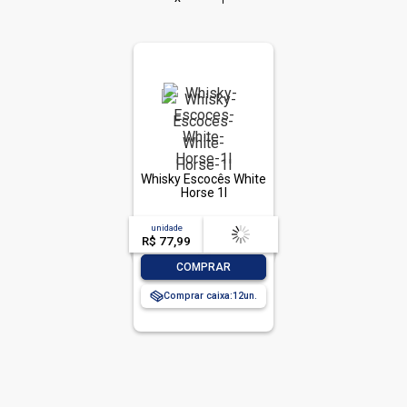
Whisky Escocês White
Horse 1l
unidade
acima de
--
R$ 77,99
-- --,--
un.
-
+
COMPRAR
Comprar caixa:
12