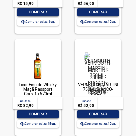
R$ 15,99
-- --,--
un.
R$ 56,90
-- --,--
un.
-
+
-
+
COMPRAR
COMPRAR
Comprar caixa:
6
Comprar caixa:
12
Licor Fino de Whisky
VERMOUTH MARTINI
Maçã Passport
750ML BIANCO-
Garrafa 670ml
ROSATO
unidade
acima de
--
unidade
acima de
--
R$ 82,99
-- --,--
un.
R$ 52,90
-- --,--
un.
-
+
-
+
COMPRAR
COMPRAR
Comprar caixa:
15
Comprar caixa:
12