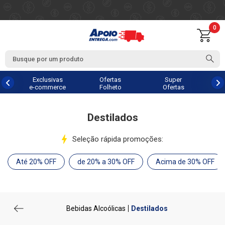
0
Exclusivas
Ofertas
Super
e-commerce
Folheto
Ofertas
Destilados
Seleção rápida promoções:
Até 20% OFF
de 20% a 30% OFF
Acima de 30% OFF
Bebidas Alcoólicas
Destilados