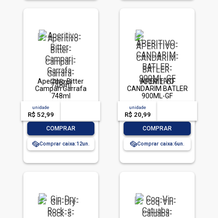
Aperitivo Bitter
APERITIVO
Campari Garrafa
CANDARIM BATLER
748ml
900ML-GF
unidade
acima de
--
unidade
acima de
--
R$ 52,99
-- --,--
un.
R$ 20,99
-- --,--
un.
-
+
-
+
COMPRAR
COMPRAR
Comprar caixa:
12
Comprar caixa:
6