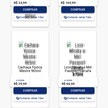
R$ 24,99
-- --,--
un.
R$ 169,99
-- --,--
un.
-
+
-
+
COMPRAR
COMPRAR
Comprar caixa:
12
Comprar caixa:
12
Cachaça Ypióca
Licor Whisky e Mel
Mestre 965ml
Passport Garrafa
670ml
unidade
acima de
--
unidade
acima de
--
R$ 29,99
-- --,--
un.
R$ 66,90
-- --,--
un.
-
+
-
+
COMPRAR
COMPRAR
Comprar caixa:
12
Comprar caixa:
12