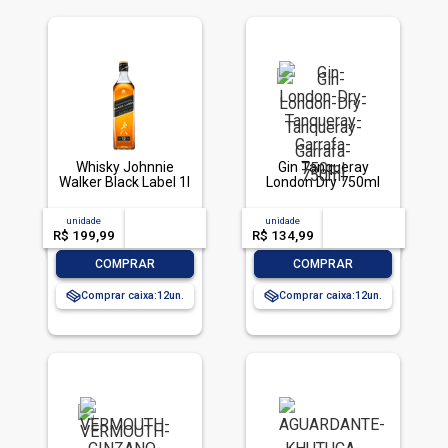
Whisky Johnnie
Gin Tanqueray
Walker Black Label 1l
London Dry 750ml
unidade
acima de
--
unidade
acima de
--
R$ 199,99
-- --,--
un.
R$ 134,99
-- --,--
un.
-
+
-
+
COMPRAR
COMPRAR
Comprar caixa:
12
Comprar caixa:
12