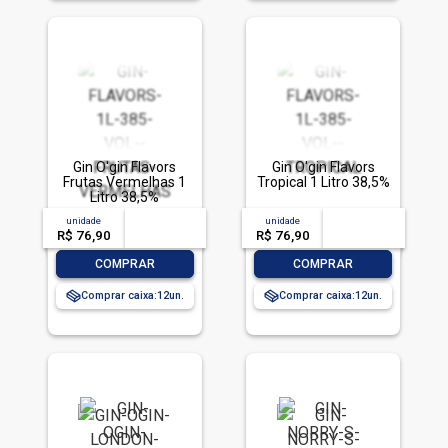
Gin O'gin Flavors
Gin O'gin Flavors
Frutas Vermelhas 1
Tropical 1 Litro 38,5%
Litro 38,5%
unidade
acima de
--
unidade
acima de
--
R$ 76,90
-- --,--
un.
R$ 76,90
-- --,--
un.
-
+
-
+
COMPRAR
COMPRAR
Comprar caixa:
12
Comprar caixa:
12