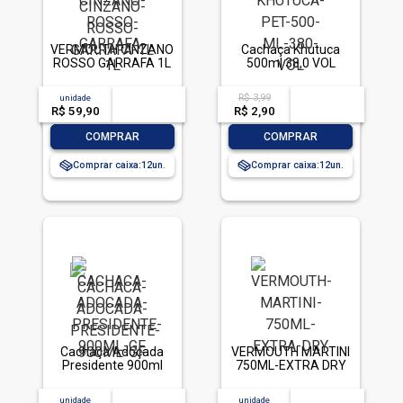
VERMOUTH CINZANO
Cachaça Khutuca
ROSSO GARRAFA 1L
500ml 38,0 VOL
R$ 3,99
unidade
acima de
--
acima de
--
R$ 59,90
-- --,--
un.
R$ 2,90
-- --,--
un.
-
+
-
+
COMPRAR
COMPRAR
Comprar caixa:
12
Comprar caixa:
12
Cachaça Adoçada
VERMOUTH MARTINI
Presidente 900ml
750ML-EXTRA DRY
unidade
acima de
--
unidade
acima de
--