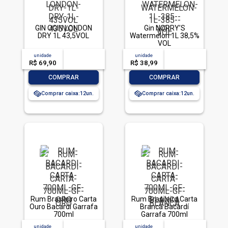
GIN OGIN LONDON
Gin NORRY’S
DRY 1L 43,5VOL
Watermelon 1L 38,5%
VOL
unidade
acima de
--
unidade
acima de
--
R$ 69,90
-- --,--
un.
R$ 38,99
-- --,--
un.
-
+
-
+
COMPRAR
COMPRAR
Comprar caixa:
12
Comprar caixa:
12
Rum Brasileiro Carta
Rum Brasileiro Carta
Ouro Bacardí Garrafa
Branca Bacardí
700ml
Garrafa 700ml
unidade
acima de
--
unidade
acima de
--