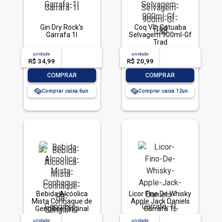
Gin Dry Rock's
Coq Vin Catuaba
Garrafa 1l
Selvagem 900ml-Gf
Trad
unidade
acima de
--
unidade
acima de
--
R$ 34,99
-- --,--
un.
R$ 20,99
-- --,--
un.
-
+
-
+
COMPRAR
COMPRAR
Comprar caixa:
6
Comprar caixa:
12
Bebida Alcóolica
Licor Fino De Whisky
Mista Conhaque de
Apple Jack Daniels
Gengibre Original
Garrafa 1L
Dreher Garrafa 900ml
unidade
acima de
--
unidade
acima de
--