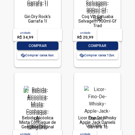
Gin Dry Rock's
Coq Vin Catuaba
Garrafa 1l
Selvagem 900ml-Gf
Trad
unidade
acima de
--
unidade
acima de
--
R$ 34,99
-- --,--
un.
R$ 20,99
-- --,--
un.
-
+
-
+
COMPRAR
COMPRAR
Comprar caixa:
6
Comprar caixa:
12
Bebida Alcóolica
Licor Fino De Whisky
Mista Conhaque de
Apple Jack Daniels
Gengibre Original
Garrafa 1L
Dreher Garrafa 900ml
unidade
acima de
--
unidade
acima de
--