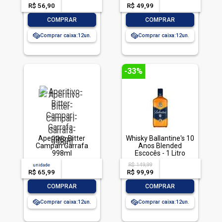
R$ 56,90
-- --,--
un.
R$ 49,99
-- --,--
un.
-
+
-
+
COMPRAR
COMPRAR
Comprar caixa:
12
Comprar caixa:
12
-33%
Aperitivo Bitter
Whisky Ballantine's 10
Campari Garrafa
Anos Blended
998ml
Escocês - 1 Litro
R$ 149,99
unidade
acima de
--
acima de
--
R$ 65,99
-- --,--
un.
R$ 99,99
-- --,--
un.
-
+
-
+
COMPRAR
COMPRAR
Comprar caixa:
12
Comprar caixa:
12