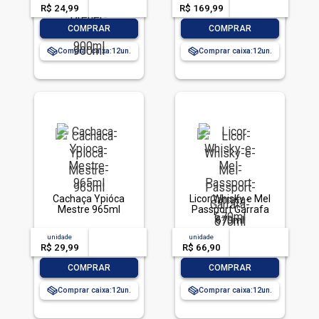
R$ 24,99
-- --,--
un.
R$ 169,99
-- --,--
un.
-
+
-
+
COMPRAR
COMPRAR
Comprar caixa:
12
Comprar caixa:
12
Cachaça Ypióca
Licor Whisky e Mel
Mestre 965ml
Passport Garrafa
670ml
unidade
acima de
--
unidade
acima de
--
R$ 29,99
-- --,--
un.
R$ 66,90
-- --,--
un.
-
+
-
+
COMPRAR
COMPRAR
Comprar caixa:
12
Comprar caixa:
12