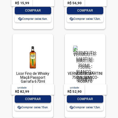
R$ 15,99
-- --,--
un.
R$ 56,90
-- --,--
un.
-
+
-
+
COMPRAR
COMPRAR
Comprar caixa:
6
Comprar caixa:
12
Licor Fino de Whisky
VERMOUTH MARTINI
Maçã Passport
750ML BIANCO-
Garrafa 670ml
ROSATO
unidade
acima de
--
unidade
acima de
--
R$ 82,99
-- --,--
un.
R$ 52,90
-- --,--
un.
-
+
-
+
COMPRAR
COMPRAR
Comprar caixa:
15
Comprar caixa:
12