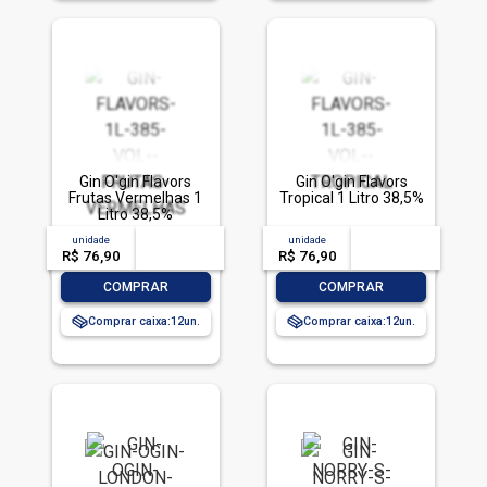
Gin O'gin Flavors
Gin O'gin Flavors
Frutas Vermelhas 1
Tropical 1 Litro 38,5%
Litro 38,5%
unidade
acima de
--
unidade
acima de
--
R$ 76,90
-- --,--
un.
R$ 76,90
-- --,--
un.
-
+
-
+
COMPRAR
COMPRAR
Comprar caixa:
12
Comprar caixa:
12