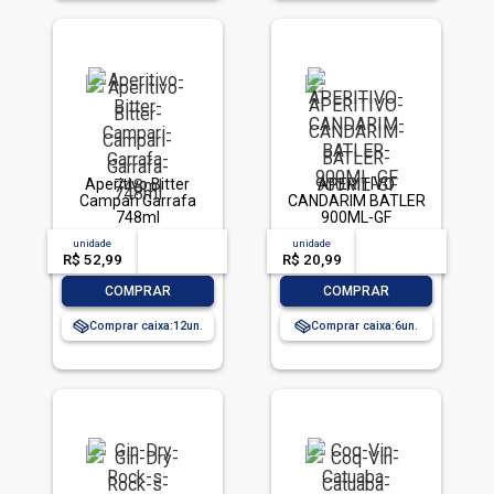
Aperitivo Bitter
APERITIVO
Campari Garrafa
CANDARIM BATLER
748ml
900ML-GF
unidade
acima de
--
unidade
acima de
--
R$ 52,99
-- --,--
un.
R$ 20,99
-- --,--
un.
-
+
-
+
COMPRAR
COMPRAR
Comprar caixa:
12
Comprar caixa:
6