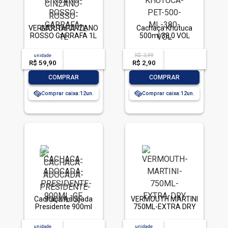
VERMOUTH CINZANO
Cachaça Khutuca
ROSSO GARRAFA 1L
500ml 38,0 VOL
R$ 3,99
unidade
acima de
--
acima de
--
R$ 59,90
-- --,--
un.
R$ 2,90
-- --,--
un.
-
+
-
+
COMPRAR
COMPRAR
Comprar caixa:
12
Comprar caixa:
12
Cachaça Adoçada
VERMOUTH MARTINI
Presidente 900ml
750ML-EXTRA DRY
unidade
acima de
--
unidade
acima de
--