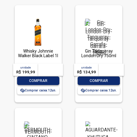
Whisky Johnnie
Gin Tanqueray
Walker Black Label 1l
London Dry 750ml
unidade
acima de
--
unidade
acima de
--
R$ 199,99
-- --,--
un.
R$ 134,99
-- --,--
un.
-
+
-
+
COMPRAR
COMPRAR
Comprar caixa:
12
Comprar caixa:
12