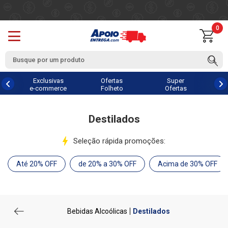
0
Exclusivas
Ofertas
Super
e-commerce
Folheto
Ofertas
Destilados
Seleção rápida promoções:
Até 20% OFF
de 20% a 30% OFF
Acima de 30% OFF
Bebidas Alcoólicas
Destilados