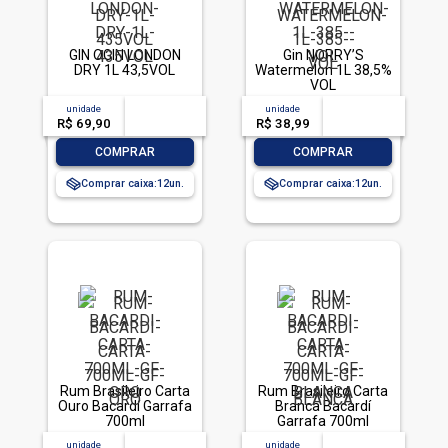
GIN OGIN LONDON
Gin NORRY’S
DRY 1L 43,5VOL
Watermelon 1L 38,5%
VOL
unidade
acima de
--
unidade
acima de
--
R$ 69,90
-- --,--
un.
R$ 38,99
-- --,--
un.
-
+
-
+
COMPRAR
COMPRAR
Comprar caixa:
12
Comprar caixa:
12
Rum Brasileiro Carta
Rum Brasileiro Carta
Ouro Bacardí Garrafa
Branca Bacardí
700ml
Garrafa 700ml
unidade
acima de
--
unidade
acima de
--