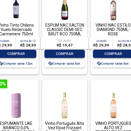
Vinho Tinto Chileno
ESPUM NAC SALTON
VINHO NAC ESTILO
Vuelo Reservado
CLASSIC DEMI-SEC
DIAMOND 750ML-
Carmenere 750ml
BRUT BCO 750ML
ROSE
R$ 38,99
unidade
acima de
12
unidade
acima de
$ 29,99
R$ 28,99
R$ 19,47
R$ 29,99
R$ 28,
-
+
-
+
-
+
COMPRAR
COMPRAR
COMPRAR
Comprar caixa:
12
Comprar caixa:
6
Comprar caixa:
6
50%
ESPUMANTE LIKE
Vinho Português Alto
VINHO PORTUGUE
BRANCO 0,0%
Vez Rosé Frizzant
ALTO VEZ