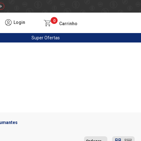
0
Login
Carrinho
Super
Ofertas
pumantes