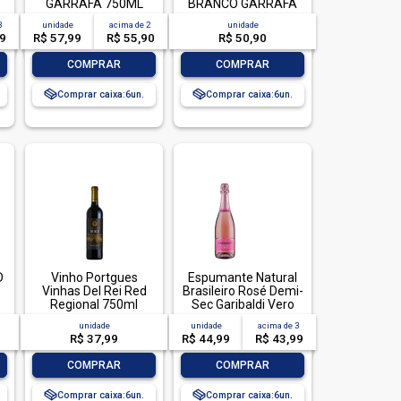
GARRAFA 750ML
BRANCO GARRAFA
750ML
3
unidade
acima de
2
unidade
99
R$ 57,99
R$ 55,90
R$ 50,90
-
+
-
+
COMPRAR
COMPRAR
Comprar caixa:
6
Comprar caixa:
6
D
Vinho Portgues
Espumante Natural
Vinhas Del Rei Red
Brasileiro Rosé Demi-
Regional 750ml
Sec Garibaldi Vero
Trebbiano Malvasia
unidade
unidade
acima de
3
Ancellotta Serra
R$ 37,99
R$ 44,99
R$ 43,99
Gaúcha Garrafa
750ml
-
+
-
+
COMPRAR
COMPRAR
Comprar caixa:
6
Comprar caixa:
6