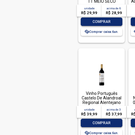
Lambrusco (2)
TT MEIO SECO
A
750ML
unidade
acima de
6
Like (4)
R$ 29,99
R$ 28,99
Marcus James (3)
-
+
COMPRAR
Mateus (2)
Comprar caixa:
6
Novecento (1)
Nua (1)
Paso Grande (5)
Pergola (3)
Relax (1)
Rio Sol (1)
Saint Germain (8)
Vinho Português
Salton (15)
Castelo De Alandroal
Regional Alentejano
Santa Julia (1)
Tinto 750ml
unidade
acima de
3
R$ 39,99
R$ 37,99
R
Sao Pasqual (1)
-
+
São Pasqual (1)
COMPRAR
Solar Orfila (3)
Comprar caixa:
6