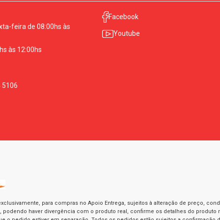
Facebook
ta-feira de 08:00hs às
Youtube
hs às 12:00hs
4 5106
exclusivamente, para compras no Apoio Entrega, sujeitos à alteração de preço, con
as, podendo haver divergência com o produto real, confirme os detalhes do produto n
o pedido estiver em separação. Todos os pedidos estão sujeitos a confirmação d