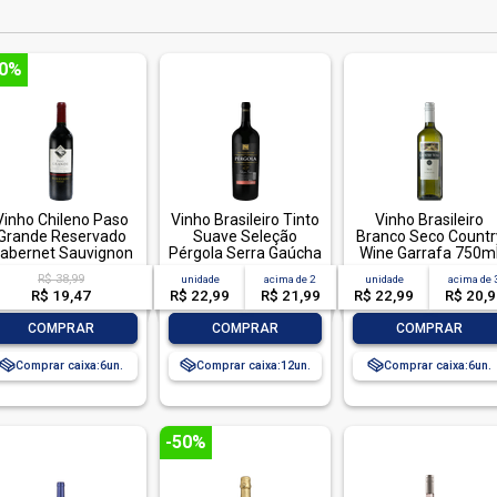
50%
Vinho Chileno Paso
Vinho Brasileiro Tinto
Vinho Brasileiro
Grande Reservado
Suave Seleção
Branco Seco Countr
abernet Sauvignon
Pérgola Serra Gaúcha
Wine Garrafa 750m
750 ml
Garrafa 1l
R$ 38,99
unidade
acima de
2
unidade
acima de
R$ 19,47
R$ 22,99
R$ 21,99
R$ 22,99
R$ 20,
-
+
-
+
-
+
COMPRAR
COMPRAR
COMPRAR
Comprar caixa:
6
Comprar caixa:
12
Comprar caixa:
6
-50%