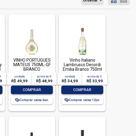
Ordenar
VINHO PORTUGUES
Vinho Italiano
y
MATEUS 750ML-GF
Lambrusco Decordi
l
BRANCO
Emilia Branco 750ml
3
unidade
acima de
6
unidade
acima de
3
99
R$ 49,99
R$ 48,99
R$ 34,99
R$ 33,99
-
+
-
+
COMPRAR
COMPRAR
Comprar caixa:
6
Comprar caixa:
12