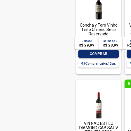
Colinas De Anca (1)
Concha Y Toro (9)
Conde De Foucauld (4)
Concha y Toro Vinho
Tinto Chileno Seco
Country Wine (4)
Reservado
Carmenere - 750 ml
Decordi (1)
unidade
acima de
2
R$ 29,99
R$ 28,99
R
Dom Bosco (3)
-
+
COMPRAR
Estilo Diamond (3)
Comprar caixa:
12
Estreia (1)
Extremo Sur (2)
Faisao (2)
-
Garibaldi (7)
Gimenez Mendez (3)
Gran Mestre (4)
Guarda Rios (1)
VIN NAC ESTILO
Keep Cooler (3)
DIAMOND CAB SAUV