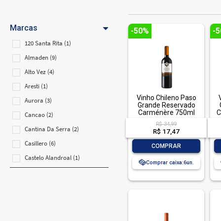
Marcas
-50%
-
120 Santa Rita (1)
Almaden (9)
Alto Vez (4)
Aresti (1)
Vinho Chileno Paso
Aurora (3)
Grande Reservado
Carménère 750ml
C
Cancao (2)
R$ 34,99
Cantina Da Serra (2)
R$ 17,47
Casillero (6)
-
+
COMPRAR
Castelo Alandroal (1)
Comprar caixa:
6
Celebrate (1)
Cereser (3)
Chuva Prata (1)
Classic (1)