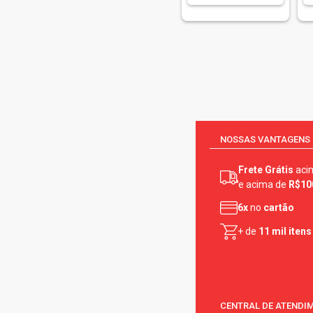
Suntana (1)
Ventana (1)
Vinhas Del Rei (1)
Vuelo (2)
NOSSAS VANTAGENS
Frete Grátis
aci
e acima de
R$10
6x
no
cartão
+ de
11 mil itens
CENTRAL DE ATENDI