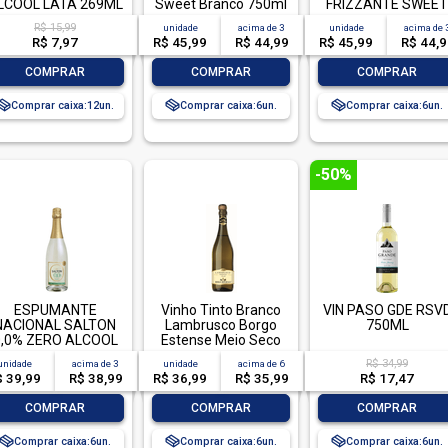
LCOOL LATA 269ML
Sweet Branco 750ml
FRIZZANTE SWEET
ROSE GARRAFA
R$ 15,99
unidade
acima de
3
unidade
acima de
750ML
R$ 7,97
R$ 45,99
R$ 44,99
R$ 45,99
R$ 44,
-
+
-
+
-
+
COMPRAR
COMPRAR
COMPRAR
Comprar caixa:
12
Comprar caixa:
6
Comprar caixa:
6
-50%
ESPUMANTE
Vinho Tinto Branco
VIN PASO GDE RSV
NACIONAL SALTON
Lambrusco Borgo
750ML
0,0% ZERO ALCOOL
Estense Meio Seco
BRANCO GARRAFA
750ml
R$ 34,99
unidade
acima de
3
unidade
acima de
6
750ML
$ 39,99
R$ 38,99
R$ 36,99
R$ 35,99
R$ 17,47
-
+
-
+
-
+
COMPRAR
COMPRAR
COMPRAR
Comprar caixa:
6
Comprar caixa:
6
Comprar caixa:
6