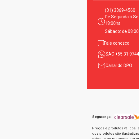
(31) 3369-4560
De Segunda á Sex
18:00hs
Sábado: de 08:00
Fale conosco
SAC
+55 31 974
Canal do DPO
Segurança:
Preços e produtos válidos, 
dos produtos são ilustrativ
estoque no momento em que 