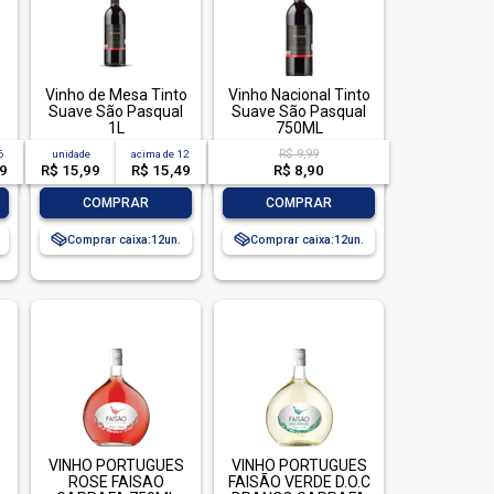
Vinho de Mesa Tinto
Vinho Nacional Tinto
Suave São Pasqual
Suave São Pasqual
1L
750ML
R$ 9,99
6
unidade
acima de
12
99
R$ 15,99
R$ 15,49
R$ 8,90
-
+
-
+
COMPRAR
COMPRAR
Comprar caixa:
12
Comprar caixa:
12
S
VINHO PORTUGUES
VINHO PORTUGUES
ROSE FAISAO
FAISÃO VERDE D.O.C