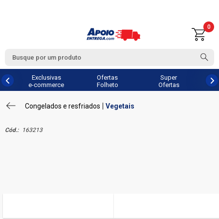
0
Exclusivas
Ofertas
Super
e-commerce
Folheto
Ofertas
Congelados e resfriados
Vegetais
Cód.:
163213