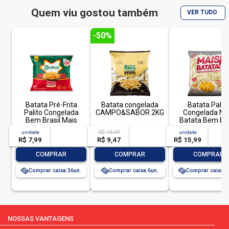
Quem viu gostou também
VER TUDO
-50%
Batata Pré-Frita
Batata congelada
Batata Palit
Palito Congelada
CAMPO&SABOR 2KG
Congelada Ma
Bem Brasil Mais
Batata Bem Bra
Batata! Pacote 400g
1Kg
R$ 18,99
unidade
acima de
--
acima de
--
unidade
acim
R$ 7,99
-- --,--
un.
R$ 9,47
-- --,--
un.
R$ 15,99
-- --,
-
+
-
+
-
COMPRAR
COMPRAR
COMPRAR
Comprar caixa:
36
Comprar caixa:
6
Comprar caixa:
1
NOSSAS VANTAGENS