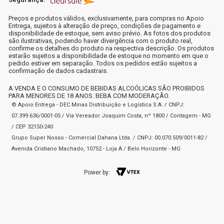
Preços e produtos válidos, exclusivamente, para compras no Apoio
Entrega, sujeitos à alteração de preço, condições de pagamento e
disponibilidade de estoque, sem aviso prévio. As fotos dos produtos
são ilustrativas, podendo haver divergência com o produto real,
confirme os detalhes do produto na respectiva descrição. Os produtos
estarão sujeitos a disponibilidade de estoque no momento em que o
pedido estiver em separação. Todos os pedidos estão sujeitos a
confirmação de dados cadastrais.
A VENDA E O CONSUMO DE BEBIDAS ALCOÓLICAS SÃO PROIBIDOS
PARA MENORES DE 18 ANOS. BEBA COM MODERAÇÃO.
© Apoio Entrega - DEC Minas Distribuição e Logística S.A. / CNPJ:
07.399.636/0001-05 / Via Vereador Joaquim Costa, nº 1800 / Contagem - MG
/ CEP 32150-240
Grupo Super Nosso - Comercial Dahana Ltda. / CNPJ: 00.070.509/0011-82 /
Avenida Cristiano Machado, 10752 - Loja A / Belo Horizonte - MG
Power by: