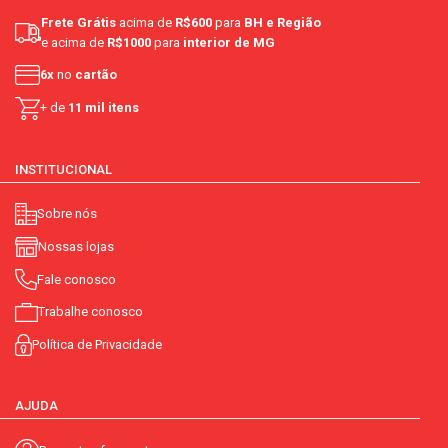
Frete Grátis
acima de
R$600
para
BH e Região
e acima de
R$1000
para
interior de MG
6x
no
cartão
+ de
11 mil itens
INSTITUCIONAL
Sobre nós
Nossas lojas
Fale conosco
Trabalhe conosco
Política de Privacidade
AJUDA