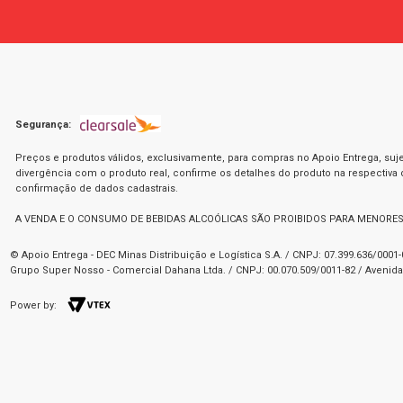
Segurança:
Preços e produtos válidos, exclusivamente, para compras no Apoio Entrega, suje
divergência com o produto real, confirme os detalhes do produto na respectiva
confirmação de dados cadastrais.
A VENDA E O CONSUMO DE BEBIDAS ALCOÓLICAS SÃO PROIBIDOS PARA MENORES
© Apoio Entrega - DEC Minas Distribuição e Logística S.A. / CNPJ: 07.399.636/000
Grupo Super Nosso - Comercial Dahana Ltda. / CNPJ: 00.070.509/0011-82 / Avenida 
Power by: