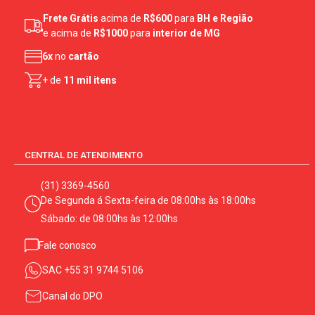
Frete Grátis
acima de
R$600
para
BH e Região
e acima de
R$1000
para
interior de MG
6x
no
cartão
+ de
11 mil itens
CENTRAL DE ATENDIMENTO
(31) 3369-4560
De Segunda á Sexta-feira de 08:00hs às 18:00hs
Sábado: de 08:00hs às 12:00hs
Fale conosco
SAC
+55 31 9744 5106
Canal do DPO