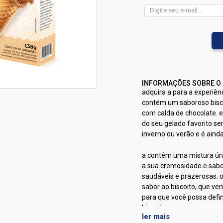
INFORMAÇÕES SOBRE O
adquira a
para a experiênc
contém um saboroso bisc
com calda de chocolate. e
do seu gelado favorito s
inverno ou verão e é aind
a
contém uma mistura únic
a sua cremosidade e sabor
saudáveis e prazerosas. o
sabor ao biscoito, que v
para que você possa defi
biscoito.
ler mais