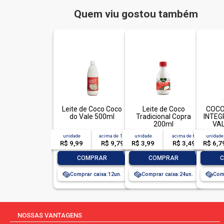
Quem viu gostou também
Leite de Coco Coco
Leite de Coco
COCO
do Vale 500ml
Tradicional Copra
INTEG
200ml
VAL
ADOC
unidade
acima de
12
unidade
acima de
6
unidade
R$ 9,99
R$ 9,79
R$ 3,99
R$ 3,49
R$ 6,7
-
+
-
+
-
COMPRAR
COMPRAR
Comprar caixa:
12
Comprar caixa:
24
Comp
NOSSAS VANTAGENS