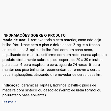
INFORMAÇÕES SOBRE O PRODUTO
modo de uso:
1. remova toda a cera anterior, caso não seja
brilho fácil. limpe bem o piso e deixe secar. 2. agite o frasco
antes de usar. 3. aplique brilho fácil com um pano seco,
espalhando de maneira uniforme com um rodo. nunca aplique o
produto diretamente sobre o piso. espere de 20 a 30 minutos
para pisar. 4. para reaplicar a cera, aguarde 24 horas. 5. para
manter seu piso brilhante, recomendamos remover a cera a
cada 7 aplicações, utilizando o removedor de ceras casa km.
indicação:
cerâmicas, lajotas, ladrilhos, paviflex, pisos de
madeira com sinteco ou cascolac (verniz de ureia formol ou
poliuretano base solvente).
ler mais
conservação:
mantenha a embalagem em local fresco e ao
abrigo da luz solar. após o uso, mantenha a embalagem