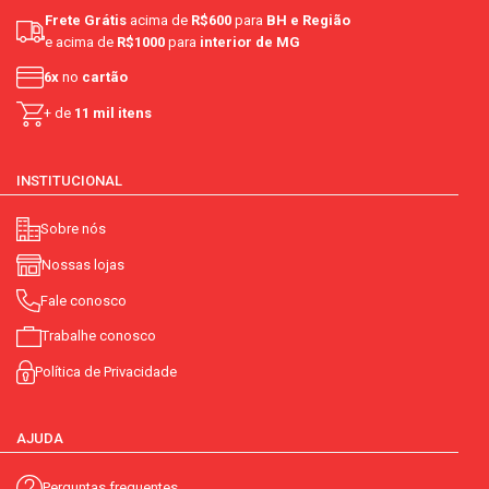
de utilizar este produto, lave e seque as mãos. não misture com
Frete Grátis
acima de
R$600
para
BH e Região
produtos à base de cloro.
e acima de
R$1000
para
interior de MG
6x
no
cartão
+ de
11 mil itens
INSTITUCIONAL
Sobre nós
Nossas lojas
Fale conosco
Trabalhe conosco
Política de Privacidade
AJUDA
Perguntas frequentes