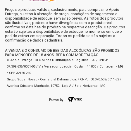
Preços e produtos válidos, exclusivamente, para compras no Apoio
Entrega, sujeitos à alteração de preço, condições de pagamento e
disponibilidade de estoque, sem aviso prévio. As fotos dos produtos
são ilustrativas, podendo haver divergência com o produto real,
confirme os detalhes do produto na respectiva descrição. Os produtos
estarão sujeitos a disponibilidade de estoque no momento em que o
pedido estiver em separação. Todos os pedidos estão sujeitos a
confirmação de dados cadastrais.
A VENDA E O CONSUMO DE BEBIDAS ALCOÓLICAS SÃO PROIBIDOS
PARA MENORES DE 18 ANOS. BEBA COM MODERAÇÃO.
© Apoio Entrega - DEC Minas Distribuição e Logística S.A. / CNPJ:
07.399.636/0001-05 / Via Vereador Joaquim Costa, nº 1800 / Contagem - MG
/ CEP 32150-240
Grupo Super Nosso - Comercial Dahana Ltda. / CNPJ: 00.070.509/0011-82 /
Avenida Cristiano Machado, 10752 - Loja A / Belo Horizonte - MG
Power by: