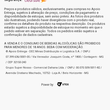
Preços e produtos válidos, exclusivamente, para compras no Apoio
Entrega, sujeitos à alteração de preço, condições de pagamento e
disponibilidade de estoque, sem aviso prévio. As fotos dos produtos
são ilustrativas, podendo haver divergência com o produto real,
confirme os detalhes do produto na respectiva descrição. Os produtos
estarão sujeitos a disponibilidade de estoque no momento em que o
pedido estiver em separação. Todos os pedidos estão sujeitos a
confirmação de dados cadastrais.
A VENDA E O CONSUMO DE BEBIDAS ALCOÓLICAS SÃO PROIBIDOS
PARA MENORES DE 18 ANOS. BEBA COM MODERAÇÃO.
© Apoio Entrega - DEC Minas Distribuição e Logística S.A. / CNPJ:
07.399.636/0001-05 / Via Vereador Joaquim Costa, nº 1800 / Contagem - MG
/ CEP 32150-240
Grupo Super Nosso - Comercial Dahana Ltda. / CNPJ: 00.070.509/0011-82 /
Avenida Cristiano Machado, 10752 - Loja A / Belo Horizonte - MG
Power by: