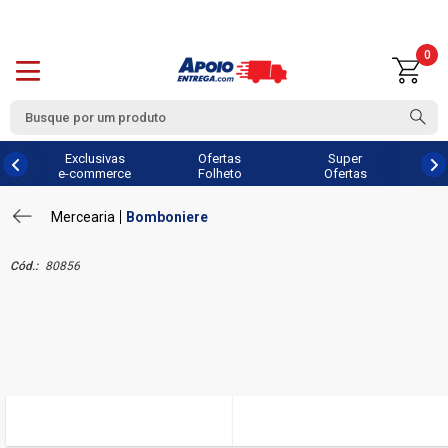
0
Exclusivas
Ofertas
Super
e-commerce
Folheto
Ofertas
Mercearia
Bomboniere
Cód.:
80856