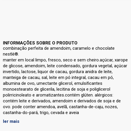
INFORMAÇÕES SOBRE O PRODUTO
combinação perfeita de amendoim, caramelo e chocolate
nestlé®.
manter em local limpo, fresco, seco e sem cheiro.açúcar, xarope
de glicose, amendoim, leite condensado, gordura vegetal, açúcar
invertido, lactose, liquor de cacau, gordura anidra de leite,
manteiga de cacau, sal, leite em pó integral, cacau em pó,
albumina de ovo, umectante glicerol, emulsificantes
monoestearato de glicerila, lecitina de soja e poliglicerol
polirricinoleato e aromatizantes.contém glúten. alérgicos:
contém leite e derivados, amendoim e derivados de soja e de
ovo. pode conter amendoa, avelã, castanha-de-caju, nozes,
castanha-do-pará, trigo, cevada e aveia
ler mais