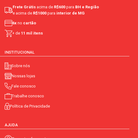
Frete Grátis
acima de
R$600
para
BH e Região
e acima de
R$1000
para
interior de MG
6x
no
cartão
+ de
11 mil itens
INSTITUCIONAL
Sobre nós
Nossas lojas
Fale conosco
Trabalhe conosco
Política de Privacidade
AJUDA