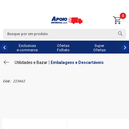
0
Exclusivas
Ofertas
Super
e-commerce
Folheto
Ofertas
Utilidades e Bazar
Embalagens e Descartáveis
Cód.:
223662