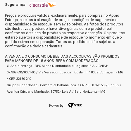
Segurança:
Preços e produtos válidos, exclusivamente, para compras no Apoio
Entrega, sujeitos à alteração de preço, condições de pagamento e
disponibilidade de estoque, sem aviso prévio. As fotos dos produtos
são ilustrativas, podendo haver divergência com o produto real,
confirme os detalhes do produto na respectiva descrição. Os produtos
estarão sujeitos a disponibilidade de estoque no momento em que o
pedido estiver em separação. Todos os pedidos estão sujeitos a
confirmação de dados cadastrais.
A VENDA E O CONSUMO DE BEBIDAS ALCOÓLICAS SÃO PROIBIDOS
PARA MENORES DE 18 ANOS. BEBA COM MODERAÇÃO.
© Apoio Entrega - DEC Minas Distribuição e Logística S.A. / CNPJ:
07.399.636/0001-05 / Via Vereador Joaquim Costa, nº 1800 / Contagem - MG
/ CEP 32150-240
Grupo Super Nosso - Comercial Dahana Ltda. / CNPJ: 00.070.509/0011-82 /
Avenida Cristiano Machado, 10752 - Loja A / Belo Horizonte - MG
Power by: