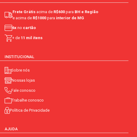
Frete Grátis
acima de
R$600
para
BH e Região
e acima de
R$1000
para
interior de MG
6x
no
cartão
+ de
11 mil itens
INSTITUCIONAL
Sobre nós
Nossas lojas
Fale conosco
Trabalhe conosco
Política de Privacidade
AJUDA