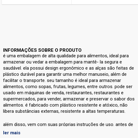
INFORMAÇÕES SOBRE O PRODUTO
é uma embalagem de alta qualidade para alimentos, ideal para
armazenar ou vedar a embalagem para mantê- la segura e
saudável. ela possui design ergonômico e as alças são feitas de
plástico durável para garantir uma melhor manuseio, além de
facilitar o transporte. seu tamanho é ideal para armazenar
alimentos, como sopas, frutas, legumes, entre outros. pode ser
usado em máquinas de venda, restaurantes, restaurantes e
supermercados, para vender, armazenar e preservar o sabor dos
alimentos. é fabricado com plástico resistente e atóxico, não
libera substâncias externas, resistente a altas temperaturas.
além disso,
vem com suas próprias instruções de uso. antes de
usá-lo, faça uma pré-lavagem para remover qualquer impureza
ler mais
externa. em seguida, preencha a recipiente com o alimento