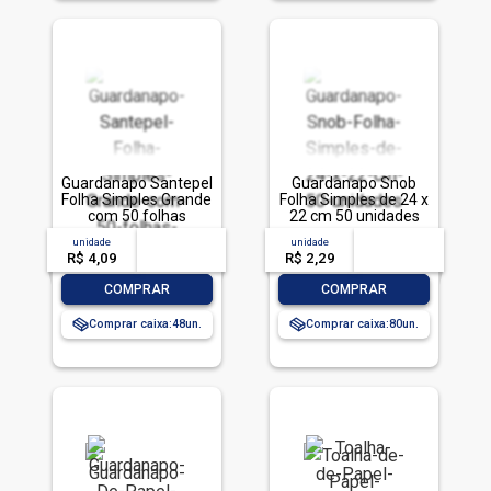
Guardanapo Santepel
Guardanapo Snob
Folha Simples Grande
Folha Simples de 24 x
com 50 folhas
22 cm 50 unidades
33x30cm
unidade
acima de
--
unidade
acima de
--
R$ 4,09
-- --,--
un.
R$ 2,29
-- --,--
un.
-
+
-
+
COMPRAR
COMPRAR
Comprar caixa:
48
Comprar caixa:
80