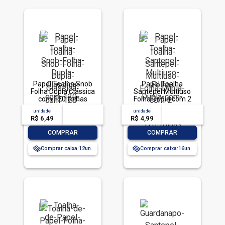
Papel Toalha Snob
Papel Toalha
Folha Dupla Clássica
Santepel Multiuso
com 120 folhas
Folha Dupla com 2
rolos de 120 folhas
unidade
acima de
--
unidade
acima de
--
R$ 6,49
-- --,--
un.
R$ 4,99
-- --,--
un.
-
+
-
+
COMPRAR
COMPRAR
Comprar caixa:
12
Comprar caixa:
16