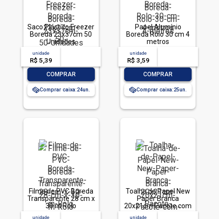
Saco Plástico Freezer
Papel Alumínio
Boreda 23x37cm 50
Boreda Rolo 30 cm 4
Unidades
metros
unidade
acima de
--
unidade
acima de
--
R$ 5,39
-- --,--
un.
R$ 3,59
-- --,--
un.
-
+
-
+
COMPRAR
COMPRAR
Comprar caixa:
24
Comprar caixa:
25
Filme de PVC Boreda
Toalha de Papel New
Transparente 28 cm x
Paper Branca
30 m Rolo
20x21cm Pacote com
1.000 Folhas
unidade
acima de
--
unidade
acima de
--