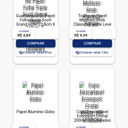
Guardanapo De Papel
Toalha de Papel
Folha Dupla Scott
Multiuso Snob
Grand Hotel 23,8cm X
Clássica Pacote Leve
21,8cm Pacote 50
200 Pague 180
unidade
acima de
--
unidade
acima de
--
Unidades
Folhas
R$ 4,89
-- --,--
un.
R$ 9,99
-- --,--
un.
-
+
-
+
COMPRAR
COMPRAR
Comprar caixa:
81
Comprar caixa:
12
Papel Alumínio Globo
Copo Descartável
Econoport Cristal
200ml 100 Unidades
unidade
acima de
--
unidade
acima de
--