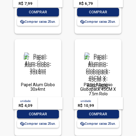
R$ 7,99
-- --,--
un.
R$ 6,79
-- --,--
un.
-
+
-
+
COMPRAR
COMPRAR
Comprar caixa:
25
Comprar caixa:
25
Papel Alum Globo
Papel Alumínio
30x4mt
Globopack 45CM X
7.5m Rolo
unidade
acima de
--
unidade
acima de
--
R$ 4,09
-- --,--
un.
R$ 10,99
-- --,--
un.
-
+
-
+
COMPRAR
COMPRAR
Comprar caixa:
25
Comprar caixa:
25