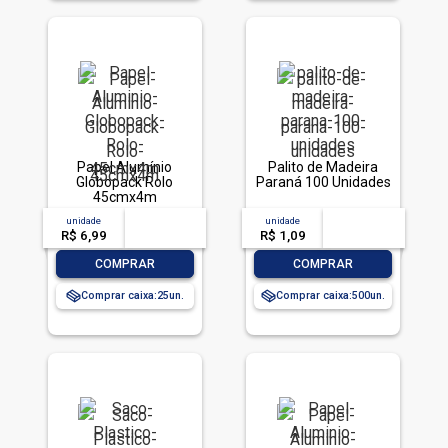
Papel Alumínio
Palito de Madeira
Globopack Rolo
Paraná 100 Unidades
45cmx4m
unidade
acima de
--
unidade
acima de
--
R$ 6,99
-- --,--
un.
R$ 1,09
-- --,--
un.
-
+
-
+
COMPRAR
COMPRAR
Comprar caixa:
25
Comprar caixa:
500