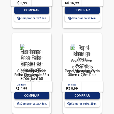
R$ 8,99
-- --,--
un.
R$ 16,99
-- --,--
un.
-
+
-
+
COMPRAR
COMPRAR
Comprar caixa:
12
Comprar caixa:
6
Guardanapo Snob
Papel Manteiga Wyda
Folha Simples de 33 x
30cm x 7,5m Rolo
30 cm com 50
unidades
unidade
acima de
--
unidade
acima de
--
R$ 4,99
-- --,--
un.
R$ 8,99
-- --,--
un.
-
+
-
+
COMPRAR
COMPRAR
Comprar caixa:
48
Comprar caixa:
25