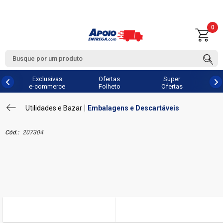
0
Exclusivas
Ofertas
Super
e-commerce
Folheto
Ofertas
Utilidades e Bazar
Embalagens e Descartáveis
Cód.:
207304