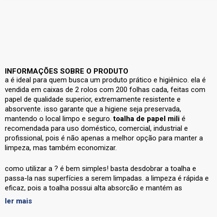
INFORMAÇÕES SOBRE O PRODUTO
a
é ideal para quem busca um produto prático e higiênico. ela é
vendida em caixas de 2 rolos com 200 folhas cada, feitas com
papel de qualidade superior, extremamente resistente e
absorvente. isso garante que a higiene seja preservada,
mantendo o local limpo e seguro.
toalha de papel mili
é
recomendada para uso doméstico, comercial, industrial e
profissional, pois é não apenas a melhor opção para manter a
limpeza, mas também economizar.
como utilizar a
? é bem simples! basta desdobrar a toalha e
passa-la nas superfícies a serem limpadas. a limpeza é rápida e
eficaz, pois a toalha possui alta absorção e mantém as
superfícies limpas por muito mais tempo. após algumas
ler mais
utilizações, a toalha de papel deverá ser descartada. ela é feita