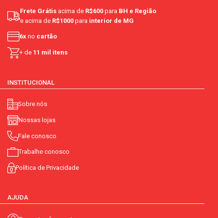
Frete Grátis
acima de
R$600
para
BH e Região
e acima de
R$1000
para
interior de MG
6x
no
cartão
+ de
11 mil itens
INSTITUCIONAL
Sobre nós
Nossas lojas
Fale conosco
Trabalhe conosco
Política de Privacidade
AJUDA