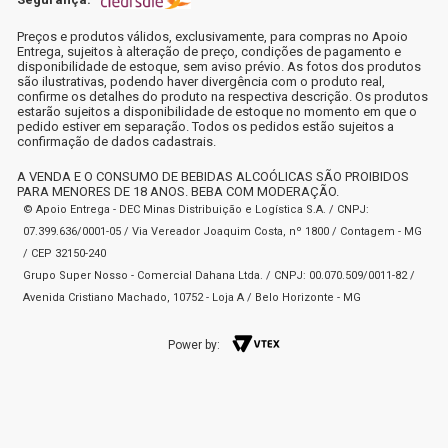
Preços e produtos válidos, exclusivamente, para compras no Apoio
Entrega, sujeitos à alteração de preço, condições de pagamento e
disponibilidade de estoque, sem aviso prévio. As fotos dos produtos
são ilustrativas, podendo haver divergência com o produto real,
confirme os detalhes do produto na respectiva descrição. Os produtos
estarão sujeitos a disponibilidade de estoque no momento em que o
pedido estiver em separação. Todos os pedidos estão sujeitos a
confirmação de dados cadastrais.
A VENDA E O CONSUMO DE BEBIDAS ALCOÓLICAS SÃO PROIBIDOS
PARA MENORES DE 18 ANOS. BEBA COM MODERAÇÃO.
© Apoio Entrega - DEC Minas Distribuição e Logística S.A. / CNPJ:
07.399.636/0001-05 / Via Vereador Joaquim Costa, nº 1800 / Contagem - MG
/ CEP 32150-240
Grupo Super Nosso - Comercial Dahana Ltda. / CNPJ: 00.070.509/0011-82 /
Avenida Cristiano Machado, 10752 - Loja A / Belo Horizonte - MG
Power by: