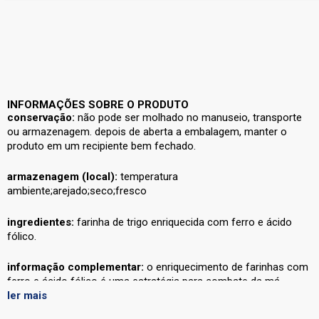
INFORMAÇÕES SOBRE O PRODUTO
conservação:
não pode ser molhado no manuseio, transporte
ou armazenagem. depois de aberta a embalagem, manter o
produto em um recipiente bem fechado.
armazenagem (local):
temperatura
ambiente;arejado;seco;fresco
ingredientes:
farinha de trigo enriquecida com ferro e ácido
fólico.
informação complementar:
o enriquecimento de farinhas com
ferro e ácido fólico é uma estratégia para combate da má
ler mais
formação de bebês durante a gestação e da anemia.