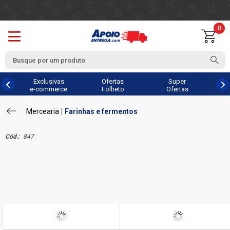
0
Exclusivas
Ofertas
Super
e-commerce
Folheto
Ofertas
Mercearia
Farinhas e fermentos
Cód.:
847