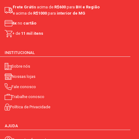
Frete Grátis
acima de
R$600
para
BH e Região
e acima de
R$1000
para
interior de MG
6x
no
cartão
+ de
11 mil itens
INSTITUCIONAL
Sobre nós
Nossas lojas
Fale conosco
Trabalhe conosco
Política de Privacidade
AJUDA