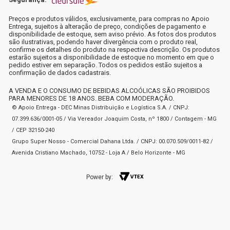
Preços e produtos válidos, exclusivamente, para compras no Apoio
Entrega, sujeitos à alteração de preço, condições de pagamento e
disponibilidade de estoque, sem aviso prévio. As fotos dos produtos
são ilustrativas, podendo haver divergência com o produto real,
confirme os detalhes do produto na respectiva descrição. Os produtos
estarão sujeitos a disponibilidade de estoque no momento em que o
pedido estiver em separação. Todos os pedidos estão sujeitos a
confirmação de dados cadastrais.
A VENDA E O CONSUMO DE BEBIDAS ALCOÓLICAS SÃO PROIBIDOS
PARA MENORES DE 18 ANOS. BEBA COM MODERAÇÃO.
© Apoio Entrega - DEC Minas Distribuição e Logística S.A. / CNPJ:
07.399.636/0001-05 / Via Vereador Joaquim Costa, nº 1800 / Contagem - MG
/ CEP 32150-240
Grupo Super Nosso - Comercial Dahana Ltda. / CNPJ: 00.070.509/0011-82 /
Avenida Cristiano Machado, 10752 - Loja A / Belo Horizonte - MG
Power by: