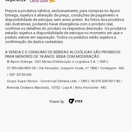
Preços e produtos válidos, exclusivamente, para compras no Apoio
Entrega, sujeitos à alteração de preço, condições de pagamento e
disponibilidade de estoque, sem aviso prévio. As fotos dos produtos
são ilustrativas, podendo haver divergência com o produto real,
confirme os detalhes do produto na respectiva descrição. Os produtos
estarão sujeitos a disponibilidade de estoque no momento em que o
pedido estiver em separação. Todos os pedidos estão sujeitos a
confirmação de dados cadastrais.
A VENDA E O CONSUMO DE BEBIDAS ALCOÓLICAS SÃO PROIBIDOS
PARA MENORES DE 18 ANOS. BEBA COM MODERAÇÃO.
© Apoio Entrega - DEC Minas Distribuição e Logística S.A. / CNPJ:
07.399.636/0001-05 / Via Vereador Joaquim Costa, nº 1800 / Contagem - MG
/ CEP 32150-240
Grupo Super Nosso - Comercial Dahana Ltda. / CNPJ: 00.070.509/0011-82 /
Avenida Cristiano Machado, 10752 - Loja A / Belo Horizonte - MG
Power by: