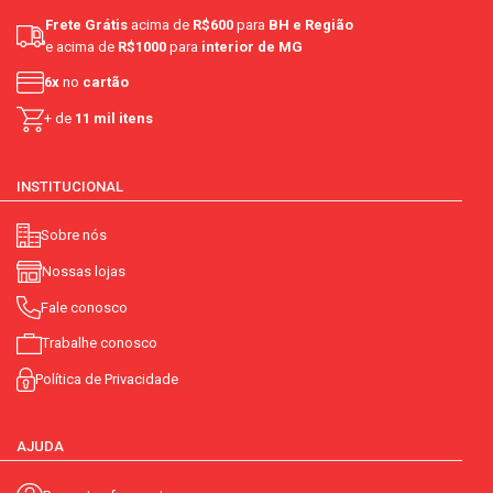
Frete Grátis
acima de
R$600
para
BH e Região
e acima de
R$1000
para
interior de MG
6x
no
cartão
+ de
11 mil itens
INSTITUCIONAL
Sobre nós
Nossas lojas
Fale conosco
Trabalhe conosco
Política de Privacidade
AJUDA