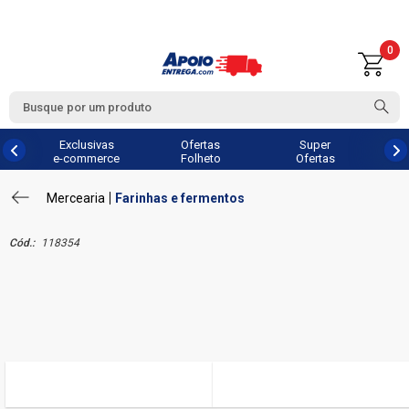
0
Exclusivas
Ofertas
Super
e-commerce
Folheto
Ofertas
Mercearia
Farinhas e fermentos
Cód.:
118354