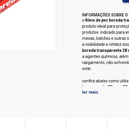
INFORMAÇÕES SOBRE O
o
filme de pvc boreda tr
produto ideal para prote
produtos. indicado para e
mesas, balcões e outras s
a visibilidade e nitidez d
boreda transparente 28 
a agentes químicos, além 
rasgamento, não sofrend
solar.
confira abaixo como utiliz
transparente 28 cm x 30
ler mais
abra o suporte de alimen
com a alavanca de control
filme no suporte e puxe-a
corte o filme com a superf
conclui-se o processo de
transparente 28 cm x 30