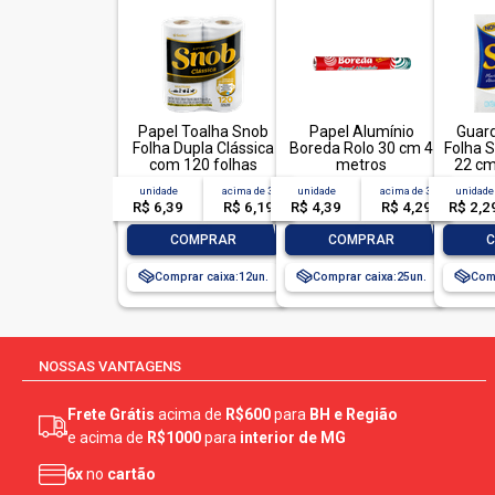
Papel Toalha Snob
Papel Alumínio
Guar
Folha Dupla Clássica
Boreda Rolo 30 cm 4
Folha S
com 120 folhas
metros
22 cm
unidade
acima de
3
unidade
acima de
3
unidade
R$ 6,39
R$ 6,19
R$ 4,39
R$ 4,29
R$ 2,2
-
+
-
+
-
COMPRAR
COMPRAR
Comprar caixa:
12
Comprar caixa:
25
Comp
NOSSAS VANTAGENS
Frete Grátis
acima de
R$600
para
BH e Região
e acima de
R$1000
para
interior de MG
6x
no
cartão