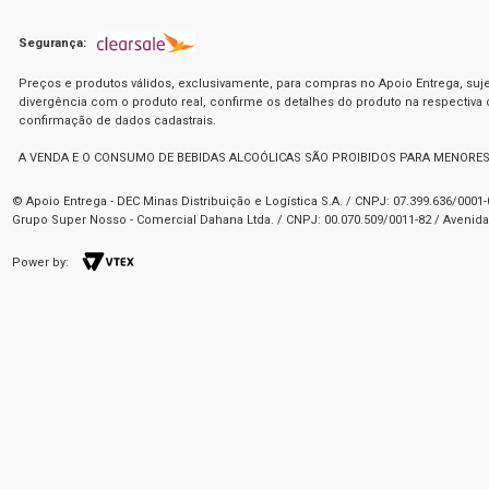
Segurança:
Preços e produtos válidos, exclusivamente, para compras no Apoio Entrega, suje
divergência com o produto real, confirme os detalhes do produto na respectiva
confirmação de dados cadastrais.
A VENDA E O CONSUMO DE BEBIDAS ALCOÓLICAS SÃO PROIBIDOS PARA MENORES
© Apoio Entrega - DEC Minas Distribuição e Logística S.A. / CNPJ: 07.399.636/000
Grupo Super Nosso - Comercial Dahana Ltda. / CNPJ: 00.070.509/0011-82 / Avenida 
Power by: