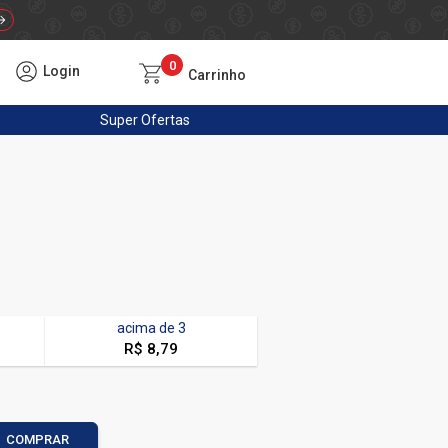
0
Login
Carrinho
Super
Ofertas
acima de
3
R$ 8,79
COMPRAR