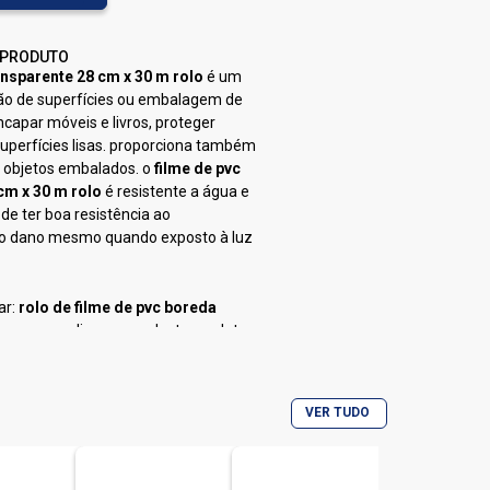
 PRODUTO
ansparente 28 cm x 30 m rolo
é um
ção de superfícies ou embalagem de
ncapar móveis e livros, proteger
uperfícies lisas. proporciona também
os objetos embalados. o
filme de pvc
cm x 30 m rolo
é resistente a água e
de ter boa resistência ao
o dano mesmo quando exposto à luz
ar:
rolo de filme de pvc boreda
 m
. para realizar o uso deste produto,
tação, ajuste a espessura desejada
e. depois, coloque a extremidade do
 em direção ao objeto. após isso,
VER TUDO
ície plana no suporte. e assim,
 uso do
filme de pvc boreda
 m rolo
.