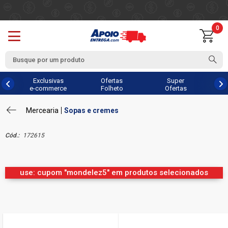
0
Exclusivas
Ofertas
Super
e-commerce
Folheto
Ofertas
Mercearia
Sopas e cremes
Cód.:
172615
use: cupom "mondelez5" em produtos selecionados