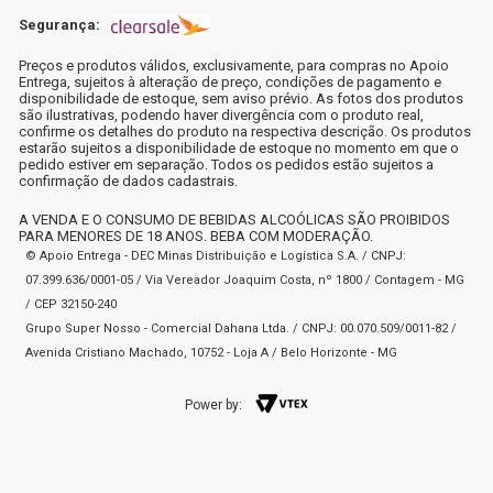
Segurança:
Preços e produtos válidos, exclusivamente, para compras no Apoio
Entrega, sujeitos à alteração de preço, condições de pagamento e
disponibilidade de estoque, sem aviso prévio. As fotos dos produtos
são ilustrativas, podendo haver divergência com o produto real,
confirme os detalhes do produto na respectiva descrição. Os produtos
estarão sujeitos a disponibilidade de estoque no momento em que o
pedido estiver em separação. Todos os pedidos estão sujeitos a
confirmação de dados cadastrais.
A VENDA E O CONSUMO DE BEBIDAS ALCOÓLICAS SÃO PROIBIDOS
PARA MENORES DE 18 ANOS. BEBA COM MODERAÇÃO.
© Apoio Entrega - DEC Minas Distribuição e Logística S.A. / CNPJ:
07.399.636/0001-05 / Via Vereador Joaquim Costa, nº 1800 / Contagem - MG
/ CEP 32150-240
Grupo Super Nosso - Comercial Dahana Ltda. / CNPJ: 00.070.509/0011-82 /
Avenida Cristiano Machado, 10752 - Loja A / Belo Horizonte - MG
Power by: