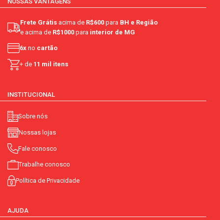
NOSSAS VANTAGENS
Frete Grátis
acima de
R$600
para
BH e Região
e acima de
R$1000
para
interior de MG
6x
no
cartão
+ de
11 mil itens
INSTITUCIONAL
Sobre nós
Nossas lojas
Fale conosco
Trabalhe conosco
Política de Privacidade
AJUDA