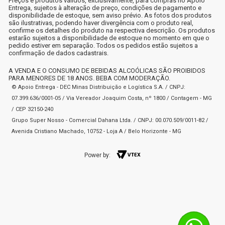
Preços e produtos válidos, exclusivamente, para compras no Apoio
Entrega, sujeitos à alteração de preço, condições de pagamento e
disponibilidade de estoque, sem aviso prévio. As fotos dos produtos
são ilustrativas, podendo haver divergência com o produto real,
confirme os detalhes do produto na respectiva descrição. Os produtos
estarão sujeitos a disponibilidade de estoque no momento em que o
pedido estiver em separação. Todos os pedidos estão sujeitos a
confirmação de dados cadastrais.
A VENDA E O CONSUMO DE BEBIDAS ALCOÓLICAS SÃO PROIBIDOS
PARA MENORES DE 18 ANOS. BEBA COM MODERAÇÃO.
© Apoio Entrega - DEC Minas Distribuição e Logística S.A. / CNPJ:
07.399.636/0001-05 / Via Vereador Joaquim Costa, nº 1800 / Contagem - MG
/ CEP 32150-240
Grupo Super Nosso - Comercial Dahana Ltda. / CNPJ: 00.070.509/0011-82 /
Avenida Cristiano Machado, 10752 - Loja A / Belo Horizonte - MG
Power by: