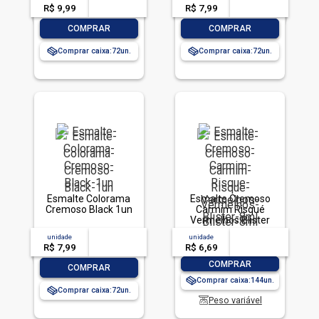
R$ 9,99
-- --,--
un.
R$ 7,99
-- --,--
un.
-
+
-
+
COMPRAR
COMPRAR
Comprar caixa:
72
Comprar caixa:
72
Esmalte Colorama
Esmalte Cremoso
Cremoso Black 1un
Carmim Risqué
Vermelhos Blister
8ml
unidade
acima de
--
unidade
acima de
--
R$ 7,99
-- --,--
un.
R$ 6,69
-- --,--
un.
-
+
COMPRAR
-
+
COMPRAR
Comprar caixa:
144
Comprar caixa:
72
Peso variável