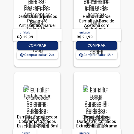
Desodorante para os
Removedor de
Pés em Pó
Esmalte à Base de
Antisséptico Baruel
Acetona com
Tenys Pé Canforado
Hidratante Farmax
unidade
acima de
--
unidade
acima de
--
Frasco 100g
Frasco 500ml
R$ 12,99
-- --,--
un.
R$ 21,99
-- --,--
un.
-
+
-
+
COMPRAR
COMPRAR
Comprar caixa:
12
Comprar caixa:
12
Esmalte Fortalecedor
Esmalte Longa
Colorama Cuidados
Duração Bl Cuidados
Essenciais Blister 8ml
Extra Brilho Colorama
8Ml
unidade
acima de
--
unidade
acima de
--