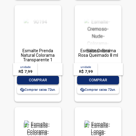
Esmalte Prenda
Esmalte Colorama
Natural Colorama
Rosa Queimado 8 ml
Transparente 1
Unidade
unidade
acima de
--
unidade
acima de
--
R$ 7,99
-- --,--
un.
R$ 7,99
-- --,--
un.
-
+
-
+
COMPRAR
COMPRAR
Comprar caixa:
72
Comprar caixa:
72