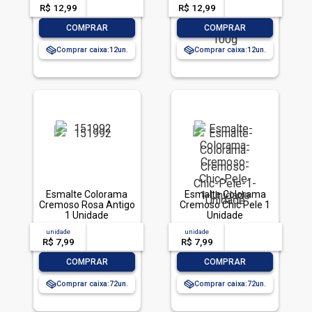
R$ 12,99
-- --,--
un.
R$ 12,99
-- --,--
un.
-
+
-
+
COMPRAR
COMPRAR
Comprar caixa:
12
Comprar caixa:
12
Esmalte Colorama
Esmalte Colorama
Cremoso Rosa Antigo
Cremoso Chic Pele 1
1 Unidade
Unidade
unidade
acima de
--
unidade
acima de
--
R$ 7,99
-- --,--
un.
R$ 7,99
-- --,--
un.
-
+
-
+
COMPRAR
COMPRAR
Comprar caixa:
72
Comprar caixa:
72