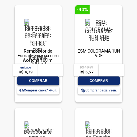
-40%
Removedor de
ESM COLORAMA 1UN
Esmalte Farmax com
VDE
Acetona 100 ml
R$ 10,99
unidade
acima de
--
acima de
--
R$ 4,79
-- --,--
un.
R$ 6,57
-- --,--
un.
-
+
-
+
COMPRAR
COMPRAR
Comprar caixa:
144
Comprar caixa:
72