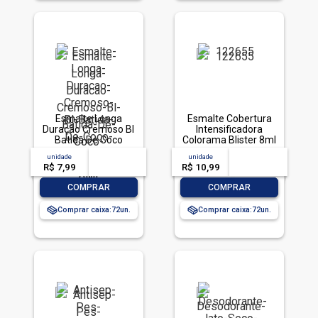
Esmalte Longa
Esmalte Cobertura
Duração Cremoso Bl
Intensificadora
Batida De Coco
Colorama Blister 8ml
Colorama 8Ml
unidade
acima de
--
unidade
acima de
--
R$ 7,99
-- --,--
un.
R$ 10,99
-- --,--
un.
-
+
-
+
COMPRAR
COMPRAR
Comprar caixa:
72
Comprar caixa:
72