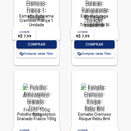
Esmalte Colorama
Esmalte Longa
Cremoso França 1
Duração
Unidade
Transparente Bl
Pétala Colorama 8Ml
unidade
acima de
--
unidade
acima de
--
R$ 7,99
-- --,--
un.
R$ 7,99
-- --,--
un.
-
+
-
+
COMPRAR
COMPRAR
Comprar caixa:
72
Comprar caixa:
72
Polvilho Antisséptico
Esmalte Cremoso
Granado Frasco 100g
Risque Rebu 8ml
unidade
acima de
--
unidade
acima de
--