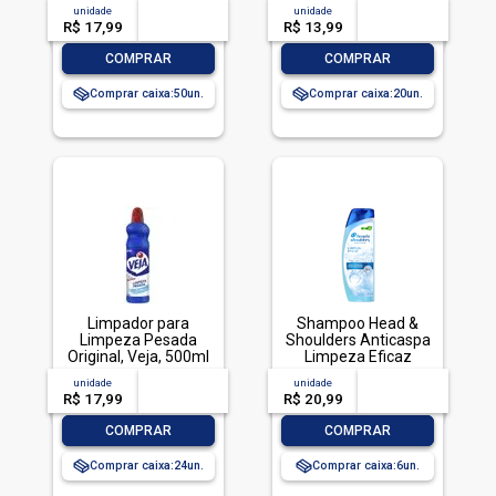
TOTALLAVA ROUPA
unidade
acima de
--
unidade
acima de
--
PO BRILHANTE 800G-
R$ 17,99
-- --,--
un.
R$ 13,99
-- --,--
un.
CX LIMPEZA TOTAL
-
+
-
+
COMPRAR
COMPRAR
Comprar caixa:
50
Comprar caixa:
20
Limpador para
Shampoo Head &
Limpeza Pesada
Shoulders Anticaspa
Original, Veja, 500ml
Limpeza Eficaz
200ml
unidade
acima de
--
unidade
acima de
--
R$ 17,99
-- --,--
un.
R$ 20,99
-- --,--
un.
-
+
-
+
COMPRAR
COMPRAR
Comprar caixa:
24
Comprar caixa:
6