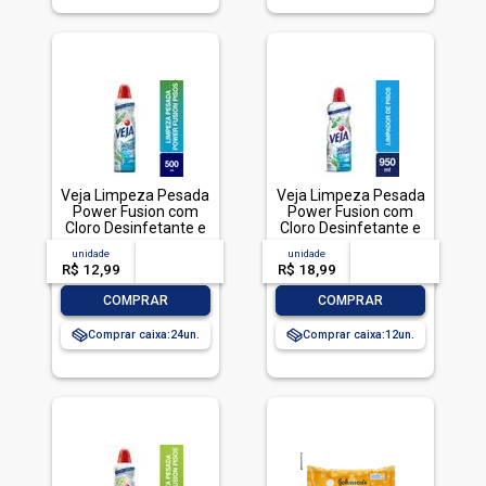
Veja Limpeza Pesada
Veja Limpeza Pesada
Power Fusion com
Power Fusion com
Cloro Desinfetante e
Cloro Desinfetante e
Limpador 500mL
Limpador 950mL
unidade
acima de
--
unidade
acima de
--
R$ 12,99
-- --,--
un.
R$ 18,99
-- --,--
un.
-
+
-
+
COMPRAR
COMPRAR
Comprar caixa:
24
Comprar caixa:
12