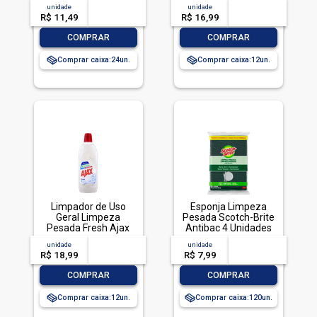
Econômica, Veja,
Cif Squeeze 450ml
unidade
acima de
--
unidade
acima de
--
500ml
R$ 11,49
-- --,--
un.
R$ 16,99
-- --,--
un.
-
+
-
+
COMPRAR
COMPRAR
Comprar caixa:
24
Comprar caixa:
12
Limpador de Uso
Esponja Limpeza
Geral Limpeza
Pesada Scotch-Brite
Pesada Fresh Ajax
Antibac 4 Unidades
Frasco 1l
Pacote Econômico
unidade
acima de
--
unidade
acima de
--
R$ 18,99
-- --,--
un.
R$ 7,99
-- --,--
un.
-
+
-
+
COMPRAR
COMPRAR
Comprar caixa:
12
Comprar caixa:
120