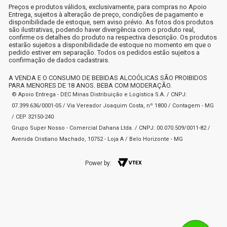
Preços e produtos válidos, exclusivamente, para compras no Apoio
Entrega, sujeitos à alteração de preço, condições de pagamento e
disponibilidade de estoque, sem aviso prévio. As fotos dos produtos
são ilustrativas, podendo haver divergência com o produto real,
confirme os detalhes do produto na respectiva descrição. Os produtos
estarão sujeitos a disponibilidade de estoque no momento em que o
pedido estiver em separação. Todos os pedidos estão sujeitos a
confirmação de dados cadastrais.
A VENDA E O CONSUMO DE BEBIDAS ALCOÓLICAS SÃO PROIBIDOS
PARA MENORES DE 18 ANOS. BEBA COM MODERAÇÃO.
© Apoio Entrega - DEC Minas Distribuição e Logística S.A. / CNPJ:
07.399.636/0001-05 / Via Vereador Joaquim Costa, nº 1800 / Contagem - MG
/ CEP 32150-240
Grupo Super Nosso - Comercial Dahana Ltda. / CNPJ: 00.070.509/0011-82 /
Avenida Cristiano Machado, 10752 - Loja A / Belo Horizonte - MG
Power by: