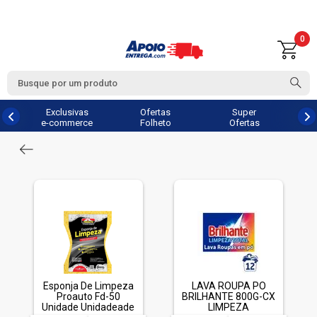
0
Exclusivas
Ofertas
Super
e-commerce
Folheto
Ofertas
Esponja De Limpeza
LAVA ROUPA PO
Proauto Fd-50
BRILHANTE 800G-CX
Unidade Unidadeade
LIMPEZA