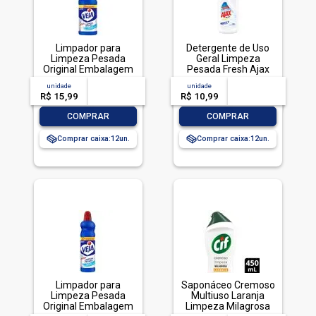
Limpador para
Detergente de Uso
Limpeza Pesada
Geral Limpeza
Original Embalagem
Pesada Fresh Ajax
Econômica, Veja, 1L
Frasco 500ml
unidade
acima de
--
unidade
acima de
--
R$ 15,99
-- --,--
un.
R$ 10,99
-- --,--
un.
-
+
-
+
COMPRAR
COMPRAR
Comprar caixa:
12
Comprar caixa:
12
Limpador para
Saponáceo Cremoso
Limpeza Pesada
Multiuso Laranja
Original Embalagem
Limpeza Milagrosa