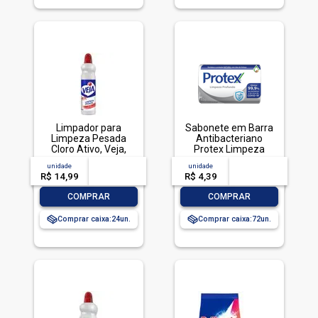
Limpador para
Sabonete em Barra
Limpeza Pesada
Antibacteriano
Cloro Ativo, Veja,
Protex Limpeza
500ml
Profunda Envoltório
unidade
acima de
--
unidade
acima de
--
85g
R$ 14,99
-- --,--
un.
R$ 4,39
-- --,--
un.
-
+
-
+
COMPRAR
COMPRAR
Comprar caixa:
24
Comprar caixa:
72