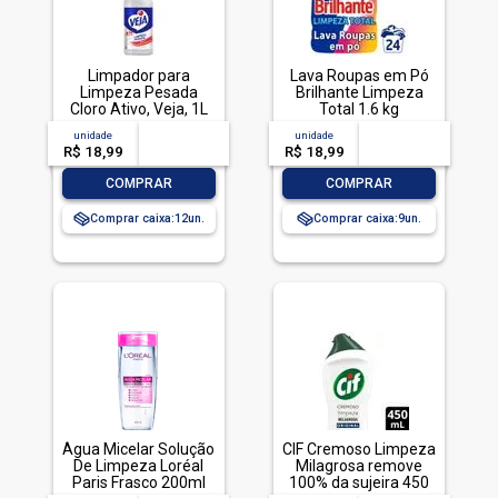
Limpador para
Lava Roupas em Pó
Limpeza Pesada
Brilhante Limpeza
Cloro Ativo, Veja, 1L
Total 1.6 kg
unidade
acima de
--
unidade
acima de
--
R$ 18,99
-- --,--
un.
R$ 18,99
-- --,--
un.
-
+
-
+
COMPRAR
COMPRAR
Comprar caixa:
12
Comprar caixa:
9
Água Micelar Solução
CIF Cremoso Limpeza
De Limpeza Loréal
Milagrosa remove
Paris Frasco 200ml
100% da sujeira 450