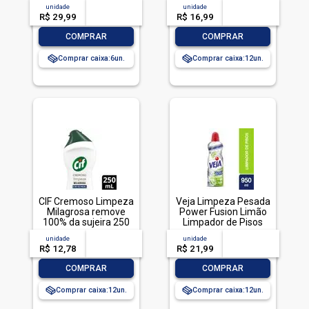
ml
unidade
acima de
--
unidade
acima de
--
R$ 29,99
-- --,--
un.
R$ 16,99
-- --,--
un.
-
+
-
+
COMPRAR
COMPRAR
Comprar caixa:
6
Comprar caixa:
12
CIF Cremoso Limpeza
Veja Limpeza Pesada
Milagrosa remove
Power Fusion Limão
100% da sujeira 250
Limpador de Pisos
ml
950ml
unidade
acima de
--
unidade
acima de
--
R$ 12,78
-- --,--
un.
R$ 21,99
-- --,--
un.
-
+
-
+
COMPRAR
COMPRAR
Comprar caixa:
12
Comprar caixa:
12