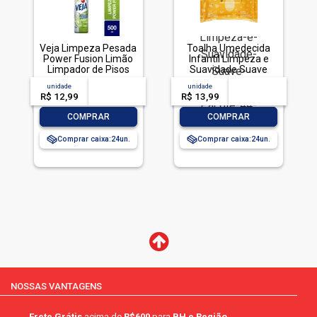
Veja Limpeza Pesada
Toalha Umedecida
Power Fusion Limão
Infantil Limpeza e
Limpador de Pisos
Suavidade Suave
500mL
Johnson's Pacote 44
unidade
acima de
--
unidade
acima de
--
Unidades
R$ 12,99
-- --,--
un.
R$ 13,99
-- --,--
un.
-
+
-
+
COMPRAR
COMPRAR
Comprar caixa:
24
Comprar caixa:
24
NOSSAS VANTAGENS
Frete Grátis
acima de
R$600
para
BH e Região