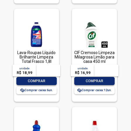
Lava-Roupas Líquido
CIF Cremoso Limpeza
Brilhante Limpeza
Milagrosa Limão para
Total Frasco 1,8l
casa 450 ml
unidade
acima de
--
unidade
acima de
--
R$ 18,99
-- --,--
un.
R$ 16,99
-- --,--
un.
-
+
-
+
COMPRAR
COMPRAR
Comprar caixa:
6
Comprar caixa:
12