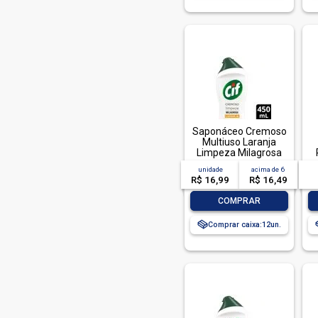
Saponáceo Cremoso
Multiuso Laranja
Limpeza Milagrosa
Cif Squeeze 450ml
unidade
acima de
6
R$ 16,99
R$ 16,49
-
+
COMPRAR
Comprar caixa:
12