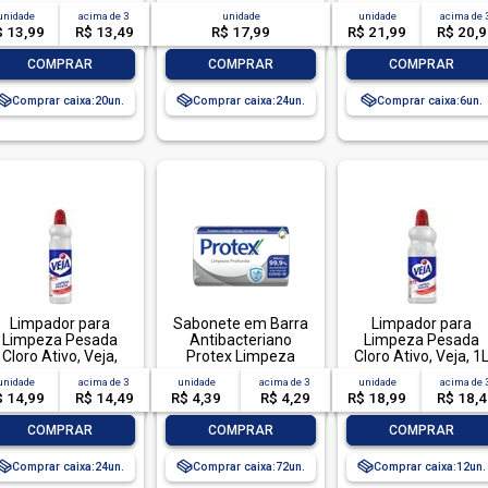
OTALLAVA ROUPA
unidade
acima de
3
unidade
unidade
acima de
O BRILHANTE 800G-
$ 13,99
R$ 13,49
R$ 17,99
R$ 21,99
R$ 20,
X LIMPEZA TOTAL
-
+
-
+
-
+
COMPRAR
COMPRAR
COMPRAR
Comprar caixa:
20
Comprar caixa:
24
Comprar caixa:
6
Limpador para
Sabonete em Barra
Limpador para
Limpeza Pesada
Antibacteriano
Limpeza Pesada
Cloro Ativo, Veja,
Protex Limpeza
Cloro Ativo, Veja, 1
500ml
Profunda Envoltório
unidade
acima de
3
unidade
acima de
3
unidade
acima de
85g
$ 14,99
R$ 14,49
R$ 4,39
R$ 4,29
R$ 18,99
R$ 18,
-
+
-
+
-
+
COMPRAR
COMPRAR
COMPRAR
Comprar caixa:
24
Comprar caixa:
72
Comprar caixa:
12