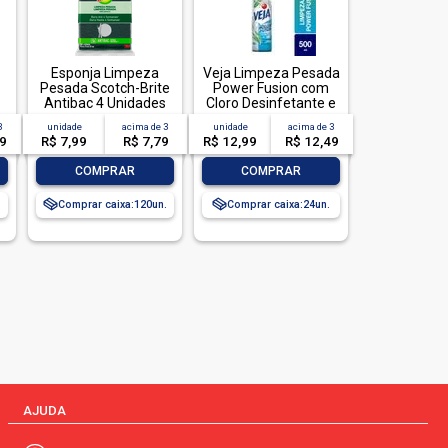
Esponja Limpeza
Veja Limpeza Pesada
Pesada Scotch-Brite
Power Fusion com
Antibac 4 Unidades
Cloro Desinfetante e
Pacote Econômico
Limpador 500mL
3
unidade
acima de
3
unidade
acima de
3
49
R$ 7,99
R$ 7,79
R$ 12,99
R$ 12,49
-
+
-
+
COMPRAR
COMPRAR
Comprar caixa:
120
Comprar caixa:
24
AJUDA