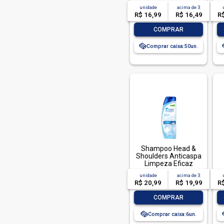
T
unidade
acima de
3
P
R$ 16,99
R$ 16,49
R
C
-
+
COMPRAR
Comprar caixa:
50
Shampoo Head &
Shoulders Anticaspa
Limpeza Eficaz
200ml
unidade
acima de
3
R$ 20,99
R$ 19,99
R
-
+
COMPRAR
Comprar caixa:
6