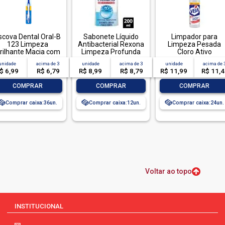
scova Dental Oral-B
Sabonete Líquido
Limpador para
123 Limpeza
Antibacterial Rexona
Limpeza Pesada
rilhante Macia com
Limpeza Profunda
Cloro Ativo
1 unidade
Sachê 200ml Refil
Embalagem
unidade
acima de
3
unidade
acima de
3
unidade
acima de
Econômico
Econômica, Veja,
$ 6,99
R$ 6,79
R$ 8,99
R$ 8,79
R$ 11,99
R$ 11,
500ml
-
+
-
+
-
+
COMPRAR
COMPRAR
COMPRAR
Comprar caixa:
36
Comprar caixa:
12
Comprar caixa:
24
Voltar ao topo
INSTITUCIONAL