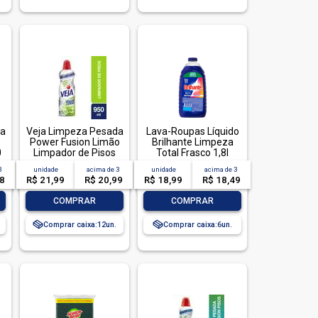
za
Veja Limpeza Pesada
Lava-Roupas Líquido
Power Fusion Limão
Brilhante Limpeza
0
Limpador de Pisos
Total Frasco 1,8l
950ml
3
unidade
acima de
3
unidade
acima de
3
28
R$ 21,99
R$ 20,99
R$ 18,99
R$ 18,49
-
+
-
+
COMPRAR
COMPRAR
Comprar caixa:
12
Comprar caixa:
6