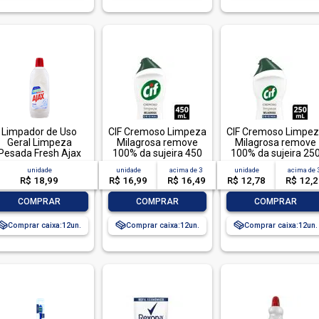
Limpador de Uso
CIF Cremoso Limpeza
CIF Cremoso Limpe
Geral Limpeza
Milagrosa remove
Milagrosa remove
Pesada Fresh Ajax
100% da sujeira 450
100% da sujeira 25
Frasco 1l
ml
ml
unidade
unidade
acima de
3
unidade
acima de
R$ 18,99
R$ 16,99
R$ 16,49
R$ 12,78
R$ 12,
-
+
-
+
-
+
COMPRAR
COMPRAR
COMPRAR
Comprar caixa:
12
Comprar caixa:
12
Comprar caixa:
12