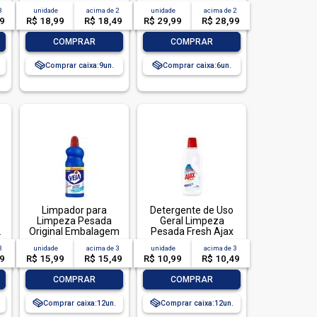
3
unidade
acima de
2
unidade
acima de
2
99
R$ 18,99
R$ 18,49
R$ 29,99
R$ 28,99
-
+
-
+
COMPRAR
COMPRAR
Comprar caixa:
9
Comprar caixa:
6
Limpador para
Detergente de Uso
Limpeza Pesada
Geral Limpeza
L
Original Embalagem
Pesada Fresh Ajax
Econômica, Veja, 1L
Frasco 500ml
3
unidade
acima de
3
unidade
acima de
3
49
R$ 15,99
R$ 15,49
R$ 10,99
R$ 10,49
-
+
-
+
COMPRAR
COMPRAR
Comprar caixa:
12
Comprar caixa:
12