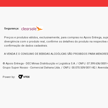
Segurança:
Preços e produtos válidos, exclusivamente, para compras no Apoio Entrega, suje
divergência com o produto real, confirme os detalhes do produto na respectiva
confirmação de dados cadastrais.
A VENDA E O CONSUMO DE BEBIDAS ALCOÓLICAS SÃO PROIBIDOS PARA MENORES
© Apoio Entrega - DEC Minas Distribuição e Logística S.A. / CNPJ: 07.399.636/000
Grupo Super Nosso - Comercial Dahana Ltda. / CNPJ: 00.070.509/0011-82 / Avenida 
Power by: