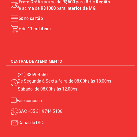
Frete Grátis
acima de
R$600
para
BH e Região
e acima de
R$1000
para
interior de MG
6x
no
cartão
+ de
11 mil itens
CENTRAL DE ATENDIMENTO
(31) 3369-4560
De Segunda á Sexta-feira de 08:00hs às 18:00hs
Sábado: de 08:00hs às 12:00hs
Fale conosco
SAC
+55 31 9744 5106
Canal do DPO