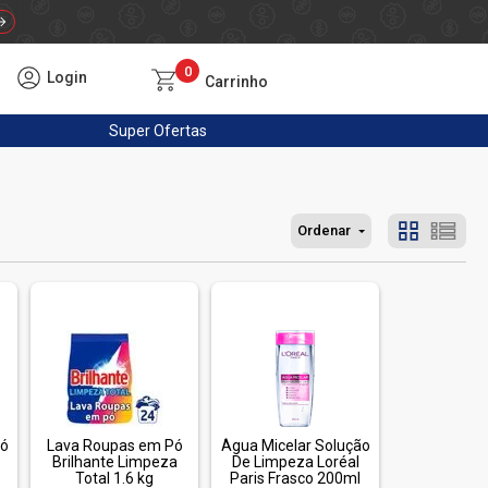
0
Login
Carrinho
Super
Ofertas
Ordenar
Pó
Lava Roupas em Pó
Água Micelar Solução
Brilhante Limpeza
De Limpeza Loréal
Total 1.6 kg
Paris Frasco 200ml