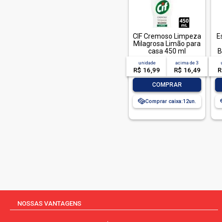
CIF Cremoso Limpeza
E
Milagrosa Limão para
casa 450 ml
B
unidade
acima de
3
R$ 16,99
R$ 16,49
R
-
+
COMPRAR
Comprar caixa:
12
NOSSAS VANTAGENS