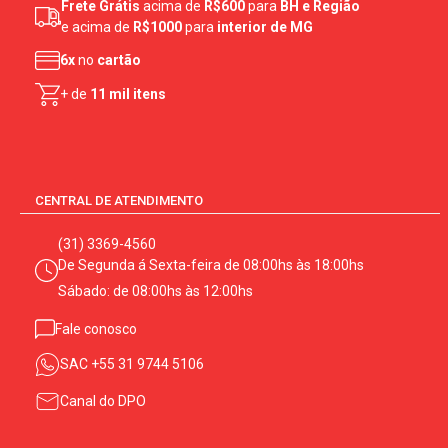
Frete Grátis
acima de
R$600
para
BH e Região
e acima de
R$1000
para
interior de MG
6x
no
cartão
+ de
11 mil itens
CENTRAL DE ATENDIMENTO
(31) 3369-4560
De Segunda á Sexta-feira de 08:00hs às 18:00hs
Sábado: de 08:00hs às 12:00hs
Fale conosco
SAC
+55 31 9744 5106
Canal do DPO