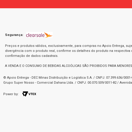
Segurança:
Preços e produtos válidos, exclusivamente, para compras no Apoio Entrega, suje
divergência com o produto real, confirme os detalhes do produto na respectiva
confirmação de dados cadastrais.
A VENDA E O CONSUMO DE BEBIDAS ALCOÓLICAS SÃO PROIBIDOS PARA MENORES
© Apoio Entrega - DEC Minas Distribuição e Logística S.A. / CNPJ: 07.399.636/000
Grupo Super Nosso - Comercial Dahana Ltda. / CNPJ: 00.070.509/0011-82 / Avenida 
Power by: