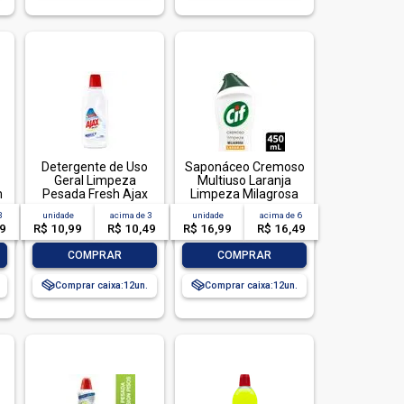
Detergente de Uso
Saponáceo Cremoso
Geral Limpeza
Multiuso Laranja
m
Pesada Fresh Ajax
Limpeza Milagrosa
L
Frasco 500ml
Cif Squeeze 450ml
3
unidade
acima de
3
unidade
acima de
6
49
R$ 10,99
R$ 10,49
R$ 16,99
R$ 16,49
-
+
-
+
COMPRAR
COMPRAR
Comprar caixa:
12
Comprar caixa:
12