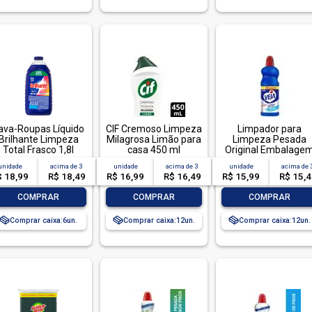
ava-Roupas Líquido
CIF Cremoso Limpeza
Limpador para
Brilhante Limpeza
Milagrosa Limão para
Limpeza Pesada
Total Frasco 1,8l
casa 450 ml
Original Embalage
Econômica, Veja, 1
unidade
acima de
3
unidade
acima de
3
unidade
acima de
$ 18,99
R$ 18,49
R$ 16,99
R$ 16,49
R$ 15,99
R$ 15,
-
+
-
+
-
+
COMPRAR
COMPRAR
COMPRAR
Comprar caixa:
6
Comprar caixa:
12
Comprar caixa:
12