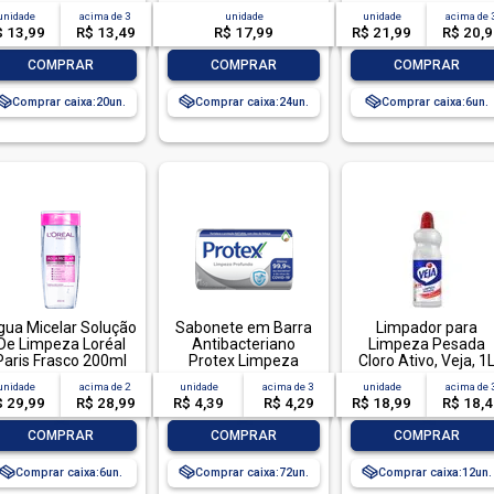
OTALLAVA ROUPA
unidade
acima de
3
unidade
unidade
acima de
O BRILHANTE 800G-
$ 13,99
R$ 13,49
R$ 17,99
R$ 21,99
R$ 20,
X LIMPEZA TOTAL
-
+
-
+
-
+
COMPRAR
COMPRAR
COMPRAR
Comprar caixa:
20
Comprar caixa:
24
Comprar caixa:
6
gua Micelar Solução
Sabonete em Barra
Limpador para
De Limpeza Loréal
Antibacteriano
Limpeza Pesada
Paris Frasco 200ml
Protex Limpeza
Cloro Ativo, Veja, 1
Profunda Envoltório
unidade
acima de
2
unidade
acima de
3
unidade
acima de
85g
$ 29,99
R$ 28,99
R$ 4,39
R$ 4,29
R$ 18,99
R$ 18,
-
+
-
+
-
+
COMPRAR
COMPRAR
COMPRAR
Comprar caixa:
6
Comprar caixa:
72
Comprar caixa:
12