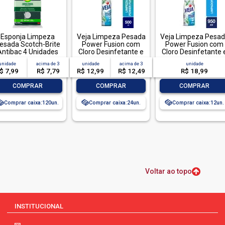
Esponja Limpeza
Veja Limpeza Pesada
Veja Limpeza Pesa
esada Scotch-Brite
Power Fusion com
Power Fusion com
Antibac 4 Unidades
Cloro Desinfetante e
Cloro Desinfetante 
Pacote Econômico
Limpador 500mL
Limpador 950mL
unidade
acima de
3
unidade
acima de
3
unidade
$ 7,99
R$ 7,79
R$ 12,99
R$ 12,49
R$ 18,99
-
+
-
+
-
+
COMPRAR
COMPRAR
COMPRAR
Comprar caixa:
120
Comprar caixa:
24
Comprar caixa:
12
Voltar ao topo
INSTITUCIONAL