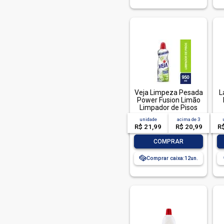
Veja Limpeza Pesada
L
Power Fusion Limão
Limpador de Pisos
950ml
unidade
acima de
3
R$ 21,99
R$ 20,99
R
-
+
COMPRAR
Comprar caixa:
12