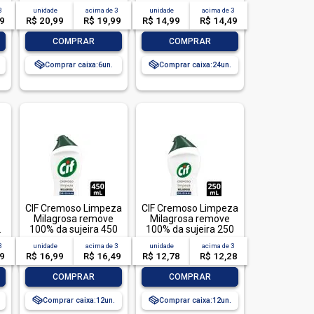
200ml
500ml
3
unidade
acima de
3
unidade
acima de
3
99
R$ 20,99
R$ 19,99
R$ 14,99
R$ 14,49
-
+
-
+
COMPRAR
COMPRAR
Comprar caixa:
6
Comprar caixa:
24
CIF Cremoso Limpeza
CIF Cremoso Limpeza
Milagrosa remove
Milagrosa remove
L
100% da sujeira 450
100% da sujeira 250
ml
ml
3
unidade
acima de
3
unidade
acima de
3
49
R$ 16,99
R$ 16,49
R$ 12,78
R$ 12,28
-
+
-
+
COMPRAR
COMPRAR
Comprar caixa:
12
Comprar caixa:
12