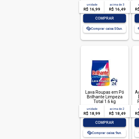
T
unidade
acima de
3
P
R$ 16,99
R$ 16,49
R
C
-
+
COMPRAR
Comprar caixa:
50
Lava Roupas em Pó
Á
Brilhante Limpeza
Total 1.6 kg
unidade
acima de
2
R$ 18,99
R$ 18,49
R
-
+
COMPRAR
Comprar caixa:
9