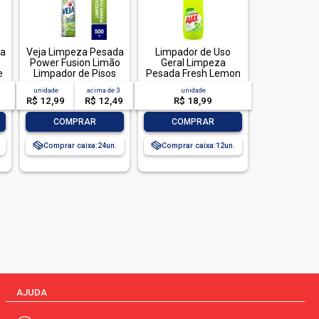
da
Veja Limpeza Pesada
Limpador de Uso
Power Fusion Limão
Geral Limpeza
e
Limpador de Pisos
Pesada Fresh Lemon
500mL
Ajax Frasco 1l
unidade
acima de
3
unidade
R$ 12,99
R$ 12,49
R$ 18,99
-
+
-
+
COMPRAR
COMPRAR
Comprar caixa:
24
Comprar caixa:
12
AJUDA