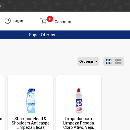
0
Login
Carrinho
Super
Ofertas
Ordenar
Pó
Shampoo Head &
Limpador para
Shoulders Anticaspa
Limpeza Pesada
Limpeza Eficaz
Cloro Ativo, Veja,