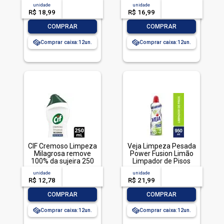
ml
unidade
acima de
--
unidade
acima de
--
R$ 18,99
-- --,--
un.
R$ 16,99
-- --,--
un.
-
+
-
+
COMPRAR
COMPRAR
Comprar caixa:
12
Comprar caixa:
12
CIF Cremoso Limpeza
Veja Limpeza Pesada
Milagrosa remove
Power Fusion Limão
100% da sujeira 250
Limpador de Pisos
ml
950ml
unidade
acima de
--
unidade
acima de
--
R$ 12,78
-- --,--
un.
R$ 21,99
-- --,--
un.
-
+
-
+
COMPRAR
COMPRAR
Comprar caixa:
12
Comprar caixa:
12