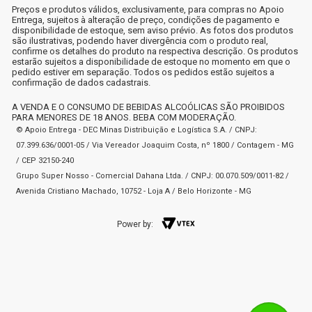
Preços e produtos válidos, exclusivamente, para compras no Apoio
Entrega, sujeitos à alteração de preço, condições de pagamento e
disponibilidade de estoque, sem aviso prévio. As fotos dos produtos
são ilustrativas, podendo haver divergência com o produto real,
confirme os detalhes do produto na respectiva descrição. Os produtos
estarão sujeitos a disponibilidade de estoque no momento em que o
pedido estiver em separação. Todos os pedidos estão sujeitos a
confirmação de dados cadastrais.
A VENDA E O CONSUMO DE BEBIDAS ALCOÓLICAS SÃO PROIBIDOS
PARA MENORES DE 18 ANOS. BEBA COM MODERAÇÃO.
© Apoio Entrega - DEC Minas Distribuição e Logística S.A. / CNPJ:
07.399.636/0001-05 / Via Vereador Joaquim Costa, nº 1800 / Contagem - MG
/ CEP 32150-240
Grupo Super Nosso - Comercial Dahana Ltda. / CNPJ: 00.070.509/0011-82 /
Avenida Cristiano Machado, 10752 - Loja A / Belo Horizonte - MG
Power by: