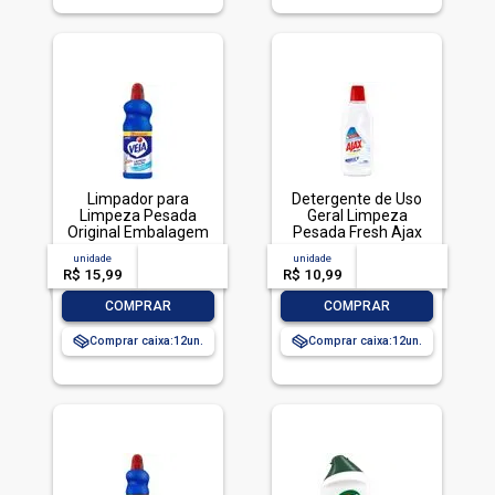
Limpador para
Detergente de Uso
Limpeza Pesada
Geral Limpeza
Original Embalagem
Pesada Fresh Ajax
Econômica, Veja, 1L
Frasco 500ml
unidade
acima de
--
unidade
acima de
--
R$ 15,99
-- --,--
un.
R$ 10,99
-- --,--
un.
-
+
-
+
COMPRAR
COMPRAR
Comprar caixa:
12
Comprar caixa:
12