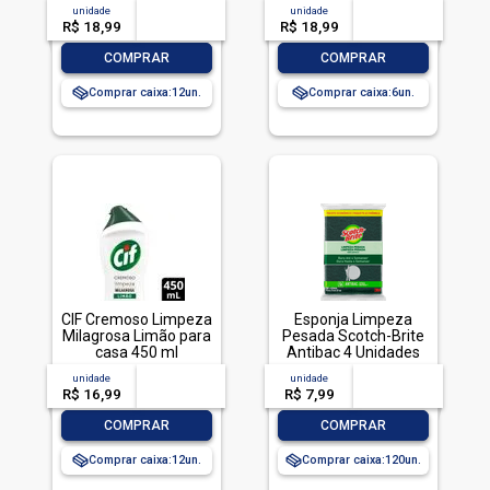
Frasco 1l
unidade
acima de
--
unidade
acima de
--
R$ 18,99
-- --,--
un.
R$ 18,99
-- --,--
un.
-
+
-
+
COMPRAR
COMPRAR
Comprar caixa:
12
Comprar caixa:
6
CIF Cremoso Limpeza
Esponja Limpeza
Milagrosa Limão para
Pesada Scotch-Brite
casa 450 ml
Antibac 4 Unidades
Pacote Econômico
unidade
acima de
--
unidade
acima de
--
R$ 16,99
-- --,--
un.
R$ 7,99
-- --,--
un.
-
+
-
+
COMPRAR
COMPRAR
Comprar caixa:
12
Comprar caixa:
120