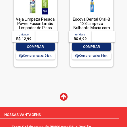
Veja Limpeza Pesada
Escova Dental Oral-B
Power Fusion Limão
123 Limpeza
Limpador de Pisos
Brilhante Macia com
500mL
1 unidade
unidade
acima de
--
unidade
acima de
--
R$ 12,99
-- --,--
un.
R$ 6,99
-- --,--
un.
-
+
-
+
COMPRAR
COMPRAR
Comprar caixa:
24
Comprar caixa:
36
NOSSAS VANTAGENS
Frete Grátis
acima de
R$600
para
BH e Região