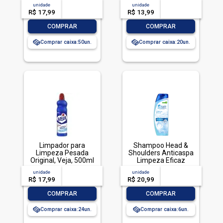
TOTALLAVA ROUPA
unidade
acima de
--
unidade
acima de
--
PO BRILHANTE 800G-
R$ 17,99
-- --,--
un.
R$ 13,99
-- --,--
un.
CX LIMPEZA TOTAL
-
+
-
+
COMPRAR
COMPRAR
Comprar caixa:
50
Comprar caixa:
20
Limpador para
Shampoo Head &
Limpeza Pesada
Shoulders Anticaspa
Original, Veja, 500ml
Limpeza Eficaz
200ml
unidade
acima de
--
unidade
acima de
--
R$ 17,99
-- --,--
un.
R$ 20,99
-- --,--
un.
-
+
-
+
COMPRAR
COMPRAR
Comprar caixa:
24
Comprar caixa:
6