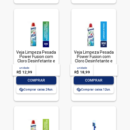
Veja Limpeza Pesada
Veja Limpeza Pesada
Power Fusion com
Power Fusion com
Cloro Desinfetante e
Cloro Desinfetante e
Limpador 500mL
Limpador 950mL
unidade
acima de
--
unidade
acima de
--
R$ 12,99
-- --,--
un.
R$ 18,99
-- --,--
un.
-
+
-
+
COMPRAR
COMPRAR
Comprar caixa:
24
Comprar caixa:
12