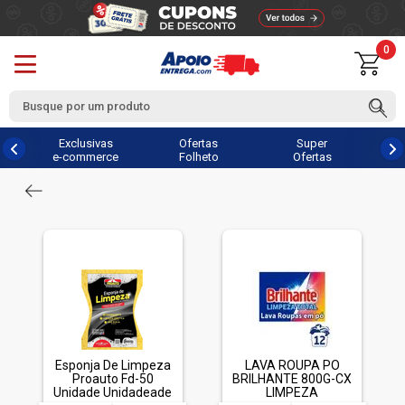
0
Exclusivas
Ofertas
Super
e-commerce
Folheto
Ofertas
Esponja De Limpeza
LAVA ROUPA PO
Proauto Fd-50
BRILHANTE 800G-CX
Unidade Unidadeade
LIMPEZA