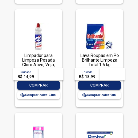
Limpador para
Lava Roupas em Pó
Limpeza Pesada
Brilhante Limpeza
Cloro Ativo, Veja,
Total 1.6 kg
500ml
unidade
acima de
--
unidade
acima de
--
R$ 14,99
-- --,--
un.
R$ 18,99
-- --,--
un.
-
+
-
+
COMPRAR
COMPRAR
Comprar caixa:
24
Comprar caixa:
9