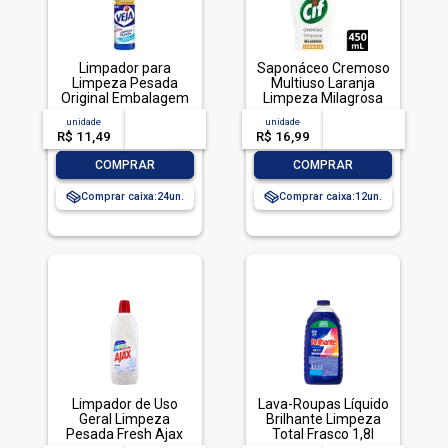
Limpador para
Saponáceo Cremoso
Limpeza Pesada
Multiuso Laranja
Original Embalagem
Limpeza Milagrosa
Econômica, Veja,
Cif Squeeze 450ml
unidade
acima de
--
unidade
acima de
--
500ml
R$ 11,49
-- --,--
un.
R$ 16,99
-- --,--
un.
-
+
-
+
COMPRAR
COMPRAR
Comprar caixa:
24
Comprar caixa:
12
Limpador de Uso
Lava-Roupas Líquido
Geral Limpeza
Brilhante Limpeza
Pesada Fresh Ajax
Total Frasco 1,8l