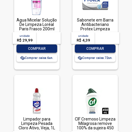
Água Micelar Solução
Sabonete em Barra
De Limpeza Loréal
Antibacteriano
Paris Frasco 200ml
Protex Limpeza
Profunda Envoltório
unidade
acima de
--
unidade
acima de
--
85g
R$ 29,99
-- --,--
un.
R$ 4,39
-- --,--
un.
-
+
-
+
COMPRAR
COMPRAR
Comprar caixa:
6
Comprar caixa:
72
Limpador para
CIF Cremoso Limpeza
Limpeza Pesada
Milagrosa remove
Cloro Ativo, Veja, 1L
100% da sujeira 450