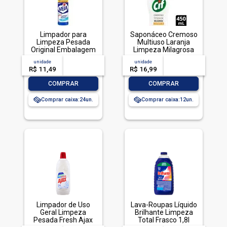
Limpador para
Saponáceo Cremoso
Limpeza Pesada
Multiuso Laranja
Original Embalagem
Limpeza Milagrosa
Econômica, Veja,
Cif Squeeze 450ml
unidade
acima de
--
unidade
acima de
--
500ml
R$ 11,49
-- --,--
un.
R$ 16,99
-- --,--
un.
-
+
-
+
COMPRAR
COMPRAR
Comprar caixa:
24
Comprar caixa:
12
Limpador de Uso
Lava-Roupas Líquido
Geral Limpeza
Brilhante Limpeza
Pesada Fresh Ajax
Total Frasco 1,8l