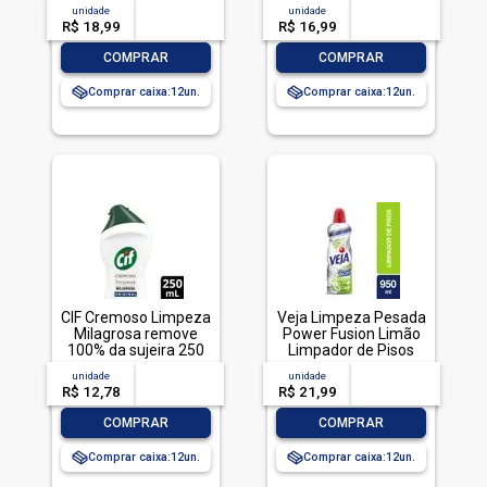
ml
unidade
acima de
--
unidade
acima de
--
R$ 18,99
-- --,--
un.
R$ 16,99
-- --,--
un.
-
+
-
+
COMPRAR
COMPRAR
Comprar caixa:
12
Comprar caixa:
12
CIF Cremoso Limpeza
Veja Limpeza Pesada
Milagrosa remove
Power Fusion Limão
100% da sujeira 250
Limpador de Pisos
ml
950ml
unidade
acima de
--
unidade
acima de
--
R$ 12,78
-- --,--
un.
R$ 21,99
-- --,--
un.
-
+
-
+
COMPRAR
COMPRAR
Comprar caixa:
12
Comprar caixa:
12