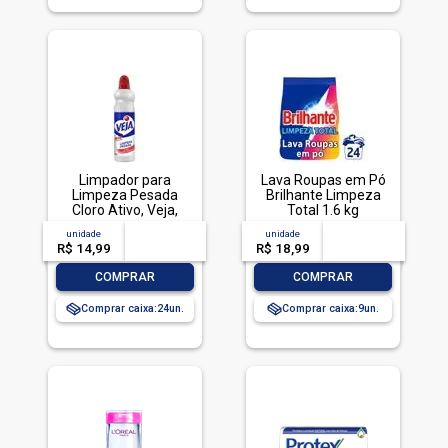
Limpador para
Lava Roupas em Pó
Limpeza Pesada
Brilhante Limpeza
Cloro Ativo, Veja,
Total 1.6 kg
500ml
unidade
acima de
--
unidade
acima de
--
R$ 14,99
-- --,--
un.
R$ 18,99
-- --,--
un.
-
+
-
+
COMPRAR
COMPRAR
Comprar caixa:
24
Comprar caixa:
9