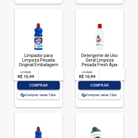
Limpador para
Detergente de Uso
Limpeza Pesada
Geral Limpeza
Original Embalagem
Pesada Fresh Ajax
Econômica, Veja, 1L
Frasco 500ml
unidade
acima de
--
unidade
acima de
--
R$ 15,99
-- --,--
un.
R$ 10,99
-- --,--
un.
-
+
-
+
COMPRAR
COMPRAR
Comprar caixa:
12
Comprar caixa:
12