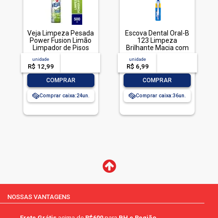
Veja Limpeza Pesada
Escova Dental Oral-B
Power Fusion Limão
123 Limpeza
Limpador de Pisos
Brilhante Macia com
500mL
1 unidade
unidade
acima de
--
unidade
acima de
--
R$ 12,99
-- --,--
un.
R$ 6,99
-- --,--
un.
-
+
-
+
COMPRAR
COMPRAR
Comprar caixa:
24
Comprar caixa:
36
NOSSAS VANTAGENS
Frete Grátis
acima de
R$600
para
BH e Região