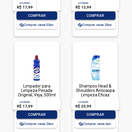
TOTALLAVA ROUPA
unidade
acima de
--
unidade
acima de
--
PO BRILHANTE 800G-
R$ 17,99
-- --,--
un.
R$ 13,99
-- --,--
un.
CX LIMPEZA TOTAL
-
+
-
+
COMPRAR
COMPRAR
Comprar caixa:
50
Comprar caixa:
20
Limpador para
Shampoo Head &
Limpeza Pesada
Shoulders Anticaspa
Original, Veja, 500ml
Limpeza Eficaz
200ml
unidade
acima de
--
unidade
acima de
--
R$ 17,99
-- --,--
un.
R$ 20,99
-- --,--
un.
-
+
-
+
COMPRAR
COMPRAR
Comprar caixa:
24
Comprar caixa:
6