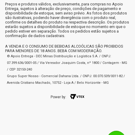
Preços e produtos válidos, exclusivamente, para compras no Apoio
Entrega, sujeitos à alteração de preço, condições de pagamento e
disponibilidade de estoque, sem aviso prévio. As fotos dos produtos
são ilustrativas, podendo haver divergência com o produto real,
confirme os detalhes do produto na respectiva descrição. Os produtos
estarão sujeitos a disponibilidade de estoque no momento em que o
pedido estiver em separação. Todos os pedidos estão sujeitos a
confirmação de dados cadastrais.
A VENDA E O CONSUMO DE BEBIDAS ALCOÓLICAS SÃO PROIBIDOS
PARA MENORES DE 18 ANOS. BEBA COM MODERAÇÃO.
© Apoio Entrega - DEC Minas Distribuição e Logística S.A. / CNPJ:
07.399.636/0001-05 / Via Vereador Joaquim Costa, nº 1800 / Contagem - MG
/ CEP 32150-240
Grupo Super Nosso - Comercial Dahana Ltda. / CNPJ: 00.070.509/0011-82 /
Avenida Cristiano Machado, 10752 - Loja A / Belo Horizonte - MG
Power by: