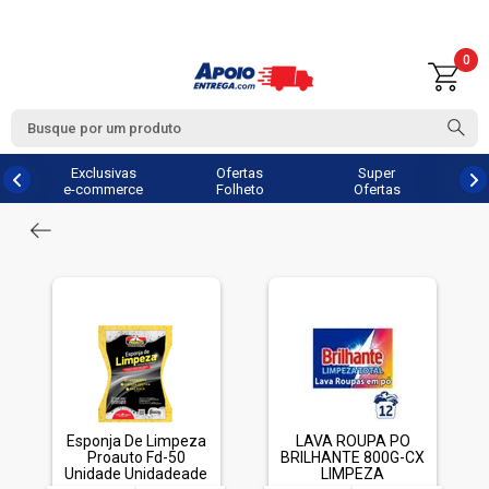
0
Exclusivas
Ofertas
Super
e-commerce
Folheto
Ofertas
Esponja De Limpeza
LAVA ROUPA PO
Proauto Fd-50
BRILHANTE 800G-CX
Unidade Unidadeade
LIMPEZA