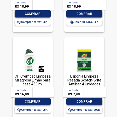
Frasco 1l
unidade
acima de
--
unidade
acima de
--
R$ 18,99
-- --,--
un.
R$ 18,99
-- --,--
un.
-
+
-
+
COMPRAR
COMPRAR
Comprar caixa:
12
Comprar caixa:
6
CIF Cremoso Limpeza
Esponja Limpeza
Milagrosa Limão para
Pesada Scotch-Brite
casa 450 ml
Antibac 4 Unidades
Pacote Econômico
unidade
acima de
--
unidade
acima de
--
R$ 16,99
-- --,--
un.
R$ 7,99
-- --,--
un.
-
+
-
+
COMPRAR
COMPRAR
Comprar caixa:
12
Comprar caixa:
120