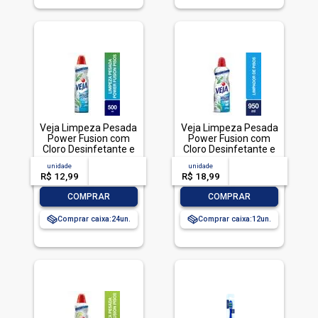
Veja Limpeza Pesada
Veja Limpeza Pesada
Power Fusion com
Power Fusion com
Cloro Desinfetante e
Cloro Desinfetante e
Limpador 500mL
Limpador 950mL
unidade
acima de
--
unidade
acima de
--
R$ 12,99
-- --,--
un.
R$ 18,99
-- --,--
un.
-
+
-
+
COMPRAR
COMPRAR
Comprar caixa:
24
Comprar caixa:
12