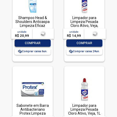
Shampoo Head &
Limpador para
Shoulders Anticaspa
Limpeza Pesada
Limpeza Eficaz
Cloro Ativo, Veja,
200ml
500ml
unidade
acima de
--
unidade
acima de
--
R$ 20,99
-- --,--
un.
R$ 14,99
-- --,--
un.
-
+
-
+
COMPRAR
COMPRAR
Comprar caixa:
6
Comprar caixa:
24
Sabonete em Barra
Limpador para
Antibacteriano
Limpeza Pesada
Protex Limpeza
Cloro Ativo, Veja, 1L