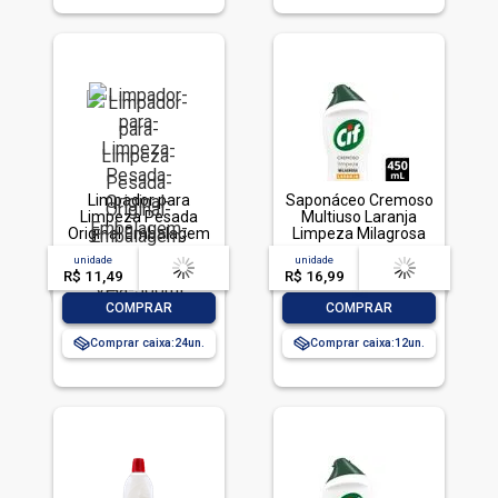
Limpador para
Saponáceo Cremoso
Limpeza Pesada
Multiuso Laranja
Original Embalagem
Limpeza Milagrosa
Econômica, Veja,
Cif Squeeze 450ml
unidade
acima de
--
unidade
acima de
--
500ml
R$ 11,49
-- --,--
un.
R$ 16,99
-- --,--
un.
-
+
-
+
COMPRAR
COMPRAR
Comprar caixa:
24
Comprar caixa:
12