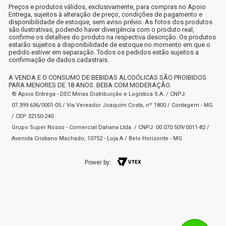
Preços e produtos válidos, exclusivamente, para compras no Apoio
Entrega, sujeitos à alteração de preço, condições de pagamento e
disponibilidade de estoque, sem aviso prévio. As fotos dos produtos
são ilustrativas, podendo haver divergência com o produto real,
confirme os detalhes do produto na respectiva descrição. Os produtos
estarão sujeitos a disponibilidade de estoque no momento em que o
pedido estiver em separação. Todos os pedidos estão sujeitos a
confirmação de dados cadastrais.
A VENDA E O CONSUMO DE BEBIDAS ALCOÓLICAS SÃO PROIBIDOS
PARA MENORES DE 18 ANOS. BEBA COM MODERAÇÃO.
© Apoio Entrega - DEC Minas Distribuição e Logística S.A. / CNPJ:
07.399.636/0001-05 / Via Vereador Joaquim Costa, nº 1800 / Contagem - MG
/ CEP 32150-240
Grupo Super Nosso - Comercial Dahana Ltda. / CNPJ: 00.070.509/0011-82 /
Avenida Cristiano Machado, 10752 - Loja A / Belo Horizonte - MG
Power by: