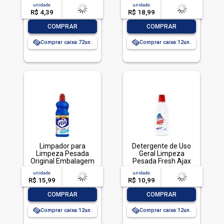
Profunda Envoltório
unidade
acima de
--
unidade
acima de
--
85g
R$ 4,39
-- --,--
un.
R$ 18,99
-- --,--
un.
-
+
-
+
COMPRAR
COMPRAR
Comprar caixa:
72
Comprar caixa:
12
Limpador para
Detergente de Uso
Limpeza Pesada
Geral Limpeza
Original Embalagem
Pesada Fresh Ajax
Econômica, Veja, 1L
Frasco 500ml
unidade
acima de
--
unidade
acima de
--
R$ 15,99
-- --,--
un.
R$ 10,99
-- --,--
un.
-
+
-
+
COMPRAR
COMPRAR
Comprar caixa:
12
Comprar caixa:
12