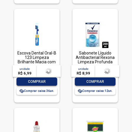
Escova Dental Oral-B
Sabonete Líquido
123 Limpeza
Antibacterial Rexona
Brilhante Macia com
Limpeza Profunda
1 unidade
Sachê 200ml Refil
unidade
acima de
--
unidade
acima de
--
Econômico
R$ 6,99
-- --,--
un.
R$ 8,99
-- --,--
un.
-
+
-
+
COMPRAR
COMPRAR
Comprar caixa:
36
Comprar caixa:
12