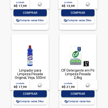
TOTALLAVA ROUPA
unidade
acima de
--
unidade
acima de
--
PO BRILHANTE 800G-
R$ 17,99
-- --,--
un.
R$ 13,99
-- --,--
un.
CX LIMPEZA TOTAL
-
+
-
+
COMPRAR
COMPRAR
Comprar caixa:
50
Comprar caixa:
20
Limpador para
CIF Detergente em Pó
Limpeza Pesada
Limpeza Pesada
Original, Veja, 500ml
2,4kg
unidade
acima de
--
unidade
acima de
--
R$ 17,99
-- --,--
un.
R$ 21,99
-- --,--
un.
-
+
-
+
COMPRAR
COMPRAR
Comprar caixa:
24
Comprar caixa:
6