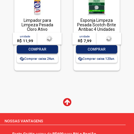
Limpador para
Esponja Limpeza
Limpeza Pesada
Pesada Scotch-Brite
Cloro Ativo
Antibac 4 Unidades
Embalagem
Pacote Econômico
unidade
acima de
--
unidade
acima de
--
Econômica, Veja,
R$ 11,99
-- --,--
un.
R$ 7,99
-- --,--
un.
500ml
-
+
-
+
COMPRAR
COMPRAR
Comprar caixa:
24
Comprar caixa:
120
NOSSAS VANTAGENS
Frete Grátis
acima de
R$600
para
BH e Região