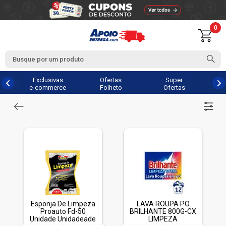
0
Exclusivas
Ofertas
Super
e-commerce
Folheto
Ofertas
Esponja De Limpeza
LAVA ROUPA PO
Proauto Fd-50
BRILHANTE 800G-CX
Unidade Unidadeade
LIMPEZA