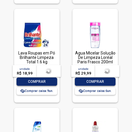
Lava Roupas em Pó
Água Micelar Solução
Brilhante Limpeza
De Limpeza Loréal
Total 1.6 kg
Paris Frasco 200ml
unidade
acima de
--
unidade
acima de
--
R$ 18,99
-- --,--
un.
R$ 29,99
-- --,--
un.
-
+
-
+
COMPRAR
COMPRAR
Comprar caixa:
9
Comprar caixa:
6