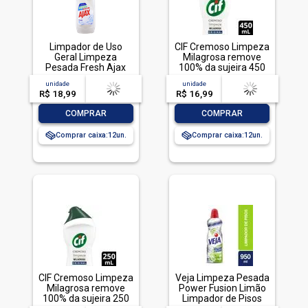
Limpador de Uso
CIF Cremoso Limpeza
Geral Limpeza
Milagrosa remove
Pesada Fresh Ajax
100% da sujeira 450
Frasco 1l
ml
unidade
acima de
--
unidade
acima de
--
R$ 18,99
-- --,--
un.
R$ 16,99
-- --,--
un.
-
+
-
+
COMPRAR
COMPRAR
Comprar caixa:
12
Comprar caixa:
12
CIF Cremoso Limpeza
Veja Limpeza Pesada
Milagrosa remove
Power Fusion Limão
100% da sujeira 250
Limpador de Pisos