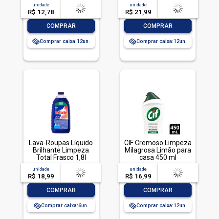
ml
950ml
unidade
acima de
--
unidade
acima de
--
R$ 12,78
-- --,--
un.
R$ 21,99
-- --,--
un.
-
+
-
+
COMPRAR
COMPRAR
Comprar caixa:
12
Comprar caixa:
12
Lava-Roupas Líquido
CIF Cremoso Limpeza
Brilhante Limpeza
Milagrosa Limão para
Total Frasco 1,8l
casa 450 ml
unidade
acima de
--
unidade
acima de
--
R$ 18,99
-- --,--
un.
R$ 16,99
-- --,--
un.
-
+
-
+
COMPRAR
COMPRAR
Comprar caixa:
6
Comprar caixa:
12