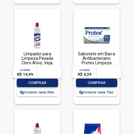
Limpador para
Sabonete em Barra
Limpeza Pesada
Antibacteriano
Cloro Ativo, Veja,
Protex Limpeza
500ml
Profunda Envoltório
unidade
acima de
--
unidade
acima de
--
85g
R$ 14,99
-- --,--
un.
R$ 4,39
-- --,--
un.
-
+
-
+
COMPRAR
COMPRAR
Comprar caixa:
24
Comprar caixa:
72