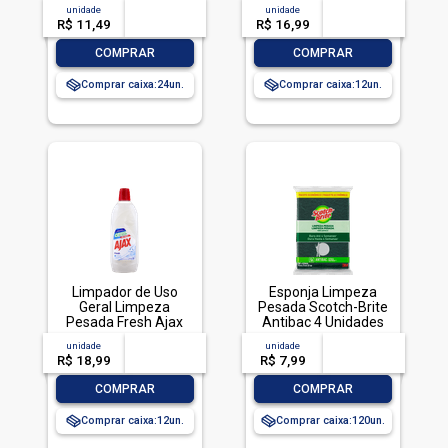
Econômica, Veja,
Cif Squeeze 450ml
unidade
acima de
--
unidade
acima de
--
500ml
R$ 11,49
-- --,--
un.
R$ 16,99
-- --,--
un.
-
+
-
+
COMPRAR
COMPRAR
Comprar caixa:
24
Comprar caixa:
12
Limpador de Uso
Esponja Limpeza
Geral Limpeza
Pesada Scotch-Brite
Pesada Fresh Ajax
Antibac 4 Unidades
Frasco 1l
Pacote Econômico
unidade
acima de
--
unidade
acima de
--
R$ 18,99
-- --,--
un.
R$ 7,99
-- --,--
un.
-
+
-
+
COMPRAR
COMPRAR
Comprar caixa:
12
Comprar caixa:
120