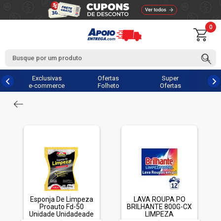
0
Exclusivas
Ofertas
Super
e-commerce
Folheto
Ofertas
Esponja De Limpeza
LAVA ROUPA PO
Proauto Fd-50
BRILHANTE 800G-CX
Unidade Unidadeade
LIMPEZA