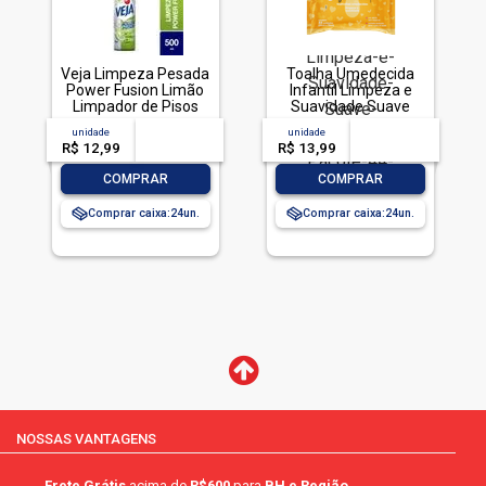
Veja Limpeza Pesada
Toalha Umedecida
Power Fusion Limão
Infantil Limpeza e
Limpador de Pisos
Suavidade Suave
500mL
Johnson's Pacote 44
unidade
acima de
--
unidade
acima de
--
Unidades
R$ 12,99
-- --,--
un.
R$ 13,99
-- --,--
un.
-
+
-
+
COMPRAR
COMPRAR
Comprar caixa:
24
Comprar caixa:
24
NOSSAS VANTAGENS
Frete Grátis
acima de
R$600
para
BH e Região