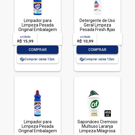
Limpador para
Detergente de Uso
Limpeza Pesada
Geral Limpeza
Original Embalagem
Pesada Fresh Ajax
Econômica, Veja, 1L
Frasco 500ml
unidade
acima de
--
unidade
acima de
--
R$ 15,99
-- --,--
un.
R$ 10,99
-- --,--
un.
-
+
-
+
COMPRAR
COMPRAR
Comprar caixa:
12
Comprar caixa:
12
Limpador para
Saponáceo Cremoso
Limpeza Pesada
Multiuso Laranja
Original Embalagem
Limpeza Milagrosa