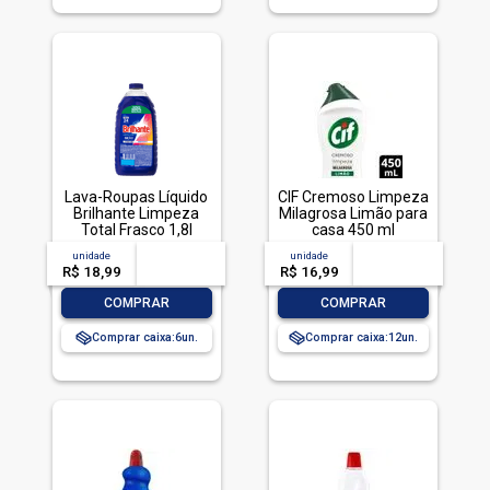
Lava-Roupas Líquido
CIF Cremoso Limpeza
Brilhante Limpeza
Milagrosa Limão para
Total Frasco 1,8l
casa 450 ml
unidade
acima de
--
unidade
acima de
--
R$ 18,99
-- --,--
un.
R$ 16,99
-- --,--
un.
-
+
-
+
COMPRAR
COMPRAR
Comprar caixa:
6
Comprar caixa:
12