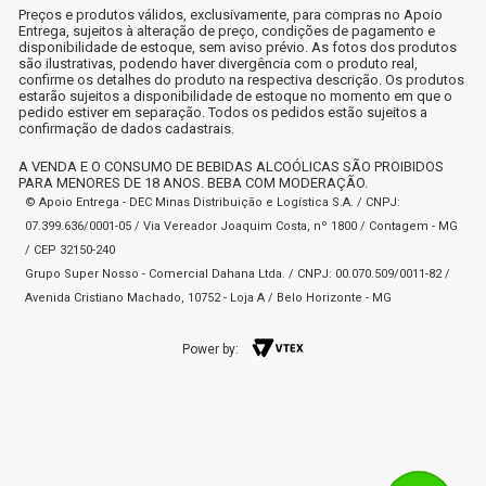
Preços e produtos válidos, exclusivamente, para compras no Apoio
Entrega, sujeitos à alteração de preço, condições de pagamento e
disponibilidade de estoque, sem aviso prévio. As fotos dos produtos
são ilustrativas, podendo haver divergência com o produto real,
confirme os detalhes do produto na respectiva descrição. Os produtos
estarão sujeitos a disponibilidade de estoque no momento em que o
pedido estiver em separação. Todos os pedidos estão sujeitos a
confirmação de dados cadastrais.
A VENDA E O CONSUMO DE BEBIDAS ALCOÓLICAS SÃO PROIBIDOS
PARA MENORES DE 18 ANOS. BEBA COM MODERAÇÃO.
© Apoio Entrega - DEC Minas Distribuição e Logística S.A. / CNPJ:
07.399.636/0001-05 / Via Vereador Joaquim Costa, nº 1800 / Contagem - MG
/ CEP 32150-240
Grupo Super Nosso - Comercial Dahana Ltda. / CNPJ: 00.070.509/0011-82 /
Avenida Cristiano Machado, 10752 - Loja A / Belo Horizonte - MG
Power by: