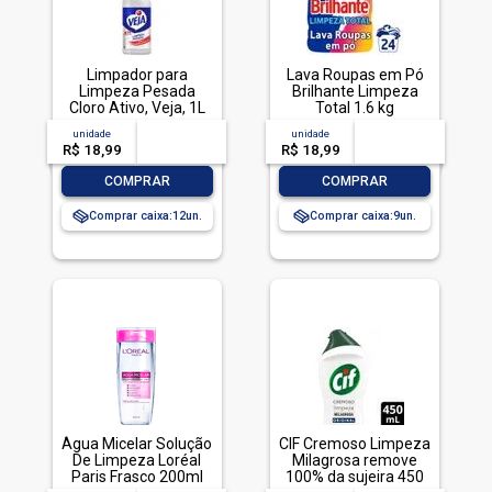
Limpador para
Lava Roupas em Pó
Limpeza Pesada
Brilhante Limpeza
Cloro Ativo, Veja, 1L
Total 1.6 kg
unidade
acima de
--
unidade
acima de
--
R$ 18,99
-- --,--
un.
R$ 18,99
-- --,--
un.
-
+
-
+
COMPRAR
COMPRAR
Comprar caixa:
12
Comprar caixa:
9
Água Micelar Solução
CIF Cremoso Limpeza
De Limpeza Loréal
Milagrosa remove
Paris Frasco 200ml
100% da sujeira 450