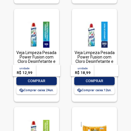
Veja Limpeza Pesada
Veja Limpeza Pesada
Power Fusion com
Power Fusion com
Cloro Desinfetante e
Cloro Desinfetante e
Limpador 500mL
Limpador 950mL
unidade
acima de
--
unidade
acima de
--
R$ 12,99
-- --,--
un.
R$ 18,99
-- --,--
un.
-
+
-
+
COMPRAR
COMPRAR
Comprar caixa:
24
Comprar caixa:
12