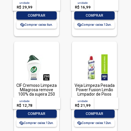
ml
unidade
acima de
--
unidade
acima de
--
R$ 29,99
-- --,--
un.
R$ 16,99
-- --,--
un.
-
+
-
+
COMPRAR
COMPRAR
Comprar caixa:
6
Comprar caixa:
12
CIF Cremoso Limpeza
Veja Limpeza Pesada
Milagrosa remove
Power Fusion Limão
100% da sujeira 250
Limpador de Pisos
ml
950ml
unidade
acima de
--
unidade
acima de
--
R$ 12,78
-- --,--
un.
R$ 21,99
-- --,--
un.
-
+
-
+
COMPRAR
COMPRAR
Comprar caixa:
12
Comprar caixa:
12