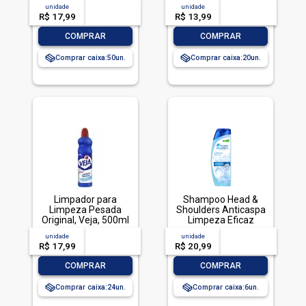
TOTALLAVA ROUPA
unidade
acima de
--
unidade
acima de
--
PO BRILHANTE 800G-
R$ 17,99
-- --,--
un.
R$ 13,99
-- --,--
un.
CX LIMPEZA TOTAL
-
+
-
+
COMPRAR
COMPRAR
Comprar caixa:
50
Comprar caixa:
20
Limpador para
Shampoo Head &
Limpeza Pesada
Shoulders Anticaspa
Original, Veja, 500ml
Limpeza Eficaz
200ml
unidade
acima de
--
unidade
acima de
--
R$ 17,99
-- --,--
un.
R$ 20,99
-- --,--
un.
-
+
-
+
COMPRAR
COMPRAR
Comprar caixa:
24
Comprar caixa:
6