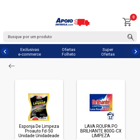
0
Exclusivas
Ofertas
Super
e-commerce
Folheto
Ofertas
Esponja De Limpeza
LAVA ROUPA PO
Proauto Fd-50
BRILHANTE 800G-CX
Unidade Unidadeade
LIMPEZA