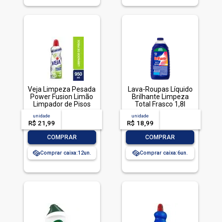
Veja Limpeza Pesada
Lava-Roupas Líquido
Power Fusion Limão
Brilhante Limpeza
Limpador de Pisos
Total Frasco 1,8l
950ml
unidade
acima de
--
unidade
acima de
--
R$ 21,99
-- --,--
un.
R$ 18,99
-- --,--
un.
-
+
-
+
COMPRAR
COMPRAR
Comprar caixa:
12
Comprar caixa:
6