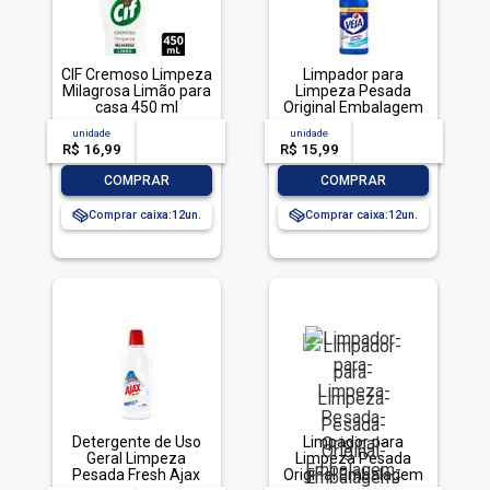
CIF Cremoso Limpeza
Limpador para
Milagrosa Limão para
Limpeza Pesada
casa 450 ml
Original Embalagem
Econômica, Veja, 1L
unidade
acima de
--
unidade
acima de
--
R$ 16,99
-- --,--
un.
R$ 15,99
-- --,--
un.
-
+
-
+
COMPRAR
COMPRAR
Comprar caixa:
12
Comprar caixa:
12
Detergente de Uso
Limpador para
Geral Limpeza
Limpeza Pesada
Pesada Fresh Ajax
Original Embalagem