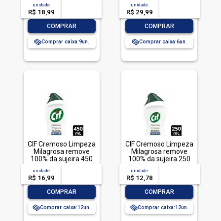
unidade
acima de
--
unidade
acima de
--
R$ 18,99
-- --,--
un.
R$ 29,99
-- --,--
un.
-
+
-
+
COMPRAR
COMPRAR
Comprar caixa:
9
Comprar caixa:
6
CIF Cremoso Limpeza
CIF Cremoso Limpeza
Milagrosa remove
Milagrosa remove
100% da sujeira 450
100% da sujeira 250
ml
ml
unidade
acima de
--
unidade
acima de
--
R$ 16,99
-- --,--
un.
R$ 12,78
-- --,--
un.
-
+
-
+
COMPRAR
COMPRAR
Comprar caixa:
12
Comprar caixa:
12