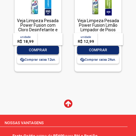
Veja Limpeza Pesada
Veja Limpeza Pesada
Power Fusion com
Power Fusion Limão
Cloro Desinfetante e
Limpador de Pisos
Limpador 950mL
500mL
unidade
acima de
--
unidade
acima de
--
R$ 18,99
-- --,--
un.
R$ 12,99
-- --,--
un.
-
+
-
+
COMPRAR
COMPRAR
Comprar caixa:
12
Comprar caixa:
24
NOSSAS VANTAGENS
Frete Grátis
acima de
R$600
para
BH e Região