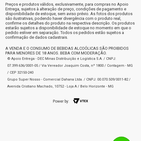
Preços e produtos válidos, exclusivamente, para compras no Apoio
Entrega, sujeitos à alteração de preço, condições de pagamento e
disponibilidade de estoque, sem aviso prévio. As fotos dos produtos
são ilustrativas, podendo haver divergência com o produto real,
confirme os detalhes do produto na respectiva descrição. Os produtos
estarão sujeitos a disponibilidade de estoque no momento em que o
pedido estiver em separação. Todos os pedidos estão sujeitos a
confirmação de dados cadastrais.
A VENDA E O CONSUMO DE BEBIDAS ALCOÓLICAS SÃO PROIBIDOS
PARA MENORES DE 18 ANOS. BEBA COM MODERAÇÃO.
© Apoio Entrega - DEC Minas Distribuição e Logística S.A. / CNPJ:
07.399.636/0001-05 / Via Vereador Joaquim Costa, nº 1800 / Contagem - MG
/ CEP 32150-240
Grupo Super Nosso - Comercial Dahana Ltda. / CNPJ: 00.070.509/0011-82 /
Avenida Cristiano Machado, 10752 - Loja A / Belo Horizonte - MG
Power by: