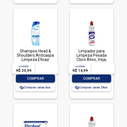
Shampoo Head &
Limpador para
Shoulders Anticaspa
Limpeza Pesada
Limpeza Eficaz
Cloro Ativo, Veja,
200ml
500ml
unidade
acima de
--
unidade
acima de
--
R$ 20,99
-- --,--
un.
R$ 14,99
-- --,--
un.
-
+
-
+
COMPRAR
COMPRAR
Comprar caixa:
6
Comprar caixa:
24