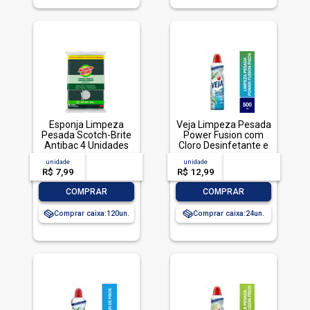
Esponja Limpeza
Veja Limpeza Pesada
Pesada Scotch-Brite
Power Fusion com
Antibac 4 Unidades
Cloro Desinfetante e
Pacote Econômico
Limpador 500mL
unidade
acima de
--
unidade
acima de
--
R$ 7,99
-- --,--
un.
R$ 12,99
-- --,--
un.
-
+
-
+
COMPRAR
COMPRAR
Comprar caixa:
120
Comprar caixa:
24