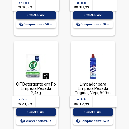
TOTALLAVA ROUPA
unidade
acima de
--
unidade
acima de
--
PO BRILHANTE 800G-
R$ 16,99
-- --,--
un.
R$ 13,99
-- --,--
un.
CX LIMPEZA TOTAL
-
+
-
+
COMPRAR
COMPRAR
Comprar caixa:
50
Comprar caixa:
20
CIF Detergente em Pó
Limpador para
Limpeza Pesada
Limpeza Pesada
2,4kg
Original, Veja, 500ml
unidade
acima de
--
unidade
acima de
--
R$ 21,99
-- --,--
un.
R$ 17,99
-- --,--
un.
-
+
-
+
COMPRAR
COMPRAR
Comprar caixa:
6
Comprar caixa:
24