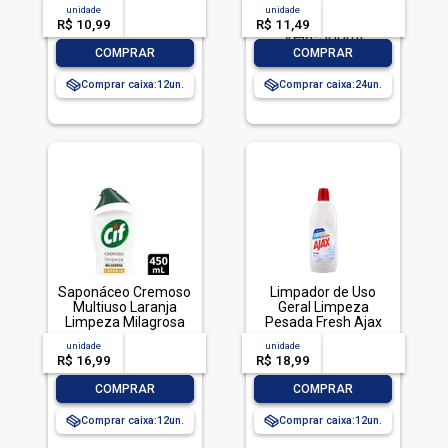
Frasco 500ml
Econômica, Veja,
unidade
acima de
--
unidade
acima de
--
500ml
R$ 10,99
-- --,--
un.
R$ 11,49
-- --,--
un.
-
+
-
+
COMPRAR
COMPRAR
Comprar caixa:
12
Comprar caixa:
24
Saponáceo Cremoso
Limpador de Uso
Multiuso Laranja
Geral Limpeza
Limpeza Milagrosa
Pesada Fresh Ajax
Cif Squeeze 450ml
Frasco 1l
unidade
acima de
--
unidade
acima de
--
R$ 16,99
-- --,--
un.
R$ 18,99
-- --,--
un.
-
+
-
+
COMPRAR
COMPRAR
Comprar caixa:
12
Comprar caixa:
12