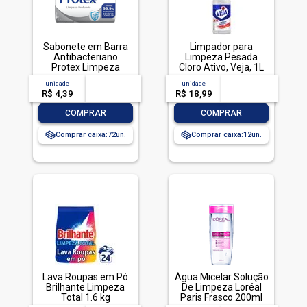
Sabonete em Barra
Limpador para
Antibacteriano
Limpeza Pesada
Protex Limpeza
Cloro Ativo, Veja, 1L
Profunda Envoltório
unidade
acima de
--
unidade
acima de
--
85g
R$ 4,39
-- --,--
un.
R$ 18,99
-- --,--
un.
-
+
-
+
COMPRAR
COMPRAR
Comprar caixa:
72
Comprar caixa:
12
Lava Roupas em Pó
Água Micelar Solução
Brilhante Limpeza
De Limpeza Loréal
Total 1.6 kg
Paris Frasco 200ml