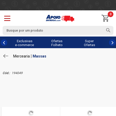
0
Exclusivas
Ofertas
Super
e-commerce
Folheto
Ofertas
Mercearia
Massas
Cód.:
194049