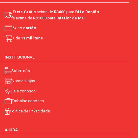
ingredientes:
farinha de trigo enriquecida com ferro e ácido
Frete Grátis
acima de
R$600
para
BH e Região
fólico, gordura vegetal, tempero sabor galinha caipira*, fécula de
e acima de
R$1000
para
interior de MG
mandioca, proteína de soja texturizada temperada*, sal, milho
em flocos, cloreto de potássio, cenoura em ti
6x
no
cartão
+ de
11 mil itens
INSTITUCIONAL
Sobre nós
Nossas lojas
Fale conosco
Trabalhe conosco
Política de Privacidade
AJUDA