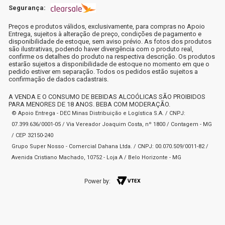
Segurança:
Preços e produtos válidos, exclusivamente, para compras no Apoio
Entrega, sujeitos à alteração de preço, condições de pagamento e
disponibilidade de estoque, sem aviso prévio. As fotos dos produtos
são ilustrativas, podendo haver divergência com o produto real,
confirme os detalhes do produto na respectiva descrição. Os produtos
estarão sujeitos a disponibilidade de estoque no momento em que o
pedido estiver em separação. Todos os pedidos estão sujeitos a
confirmação de dados cadastrais.
A VENDA E O CONSUMO DE BEBIDAS ALCOÓLICAS SÃO PROIBIDOS
PARA MENORES DE 18 ANOS. BEBA COM MODERAÇÃO.
© Apoio Entrega - DEC Minas Distribuição e Logística S.A. / CNPJ:
07.399.636/0001-05 / Via Vereador Joaquim Costa, nº 1800 / Contagem - MG
/ CEP 32150-240
Grupo Super Nosso - Comercial Dahana Ltda. / CNPJ: 00.070.509/0011-82 /
Avenida Cristiano Machado, 10752 - Loja A / Belo Horizonte - MG
Power by: