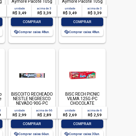
g
Aymoré Pacote 105g
Aymoré Pacote 105g
unidade
acima de
3
unidade
acima de
3
R$ 3,49
R$ 3,39
R$ 3,49
R$ 3,39
-
+
-
+
COMPRAR
COMPRAR
Comprar caixa:
48
Comprar caixa:
48
o
BISCOITO RECHEADO
BISC RECH PICNIC
e
NESTLE NEGRESCO
VILMA 125G-PC
NEVADO 90G-PC
CHOCOLATE
SABOR BAUNILHA E
3
unidade
acima de
66
unidade
acima de
6
MORANGO
9
R$ 2,99
R$ 2,89
R$ 2,69
R$ 2,59
-
+
-
+
COMPRAR
COMPRAR
Comprar caixa:
66
Comprar caixa:
30