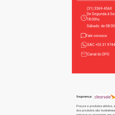
(31) 3369-4560
De Segunda á Sex
18:00hs
Sábado: de 08:00
Fale conosco
SAC
+55 31 974
Canal do DPO
Segurança:
Preços e produtos válidos, 
dos produtos são ilustrativ
estoque no momento em que 