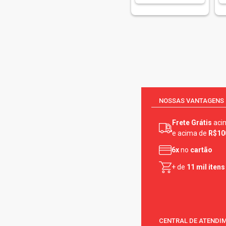
Vilma (10)
Visconti (2)
Vovo Clara (3)
White Castle (5)
NOSSAS VANTAGENS
Frete Grátis
aci
e acima de
R$10
6x
no
cartão
+ de
11 mil itens
CENTRAL DE ATENDI