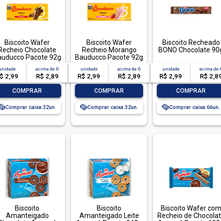
Biscoito Wafer
Biscoito Wafer
Biscoito Recheado
Recheio Chocolate
Recheio Morango
BONO Chocolate 90
auducco Pacote 92g
Bauducco Pacote 92g
unidade
acima de
6
unidade
acima de
6
unidade
acima de
$ 2,99
R$ 2,89
R$ 2,99
R$ 2,89
R$ 2,99
R$ 2,8
-
+
-
+
-
+
COMPRAR
COMPRAR
COMPRAR
Comprar caixa:
32
Comprar caixa:
32
Comprar caixa:
66
Biscoito
Biscoito
Biscoito Wafer co
Amanteigado
Amanteigado Leite
Recheio de Chocola