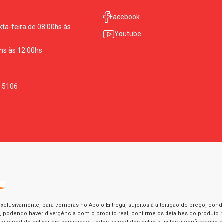
Facebook
ta-feira de 08:00hs às
Youtube
hs às 12:00hs
4 5106
exclusivamente, para compras no Apoio Entrega, sujeitos à alteração de preço, con
as, podendo haver divergência com o produto real, confirme os detalhes do produto n
o pedido estiver em separação. Todos os pedidos estão sujeitos a confirmação d