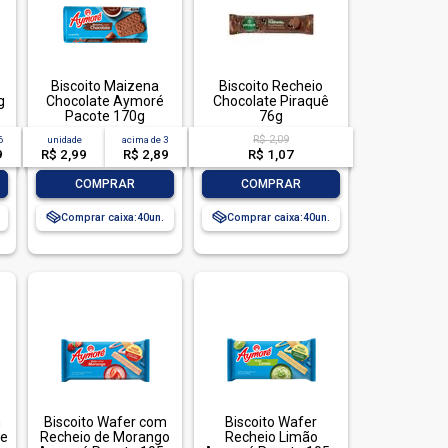
Biscoito Maizena
Biscoito Recheio
g
Chocolate Aymoré
Chocolate Piraquê
Pacote 170g
76g
R$ 2,09
6
unidade
acima de
3
9
R$ 2,99
R$ 2,89
R$ 1,07
-
+
-
+
COMPRAR
COMPRAR
Comprar caixa:
40
Comprar caixa:
40
m
Biscoito Wafer com
Biscoito Wafer
te
Recheio de Morango
Recheio Limão