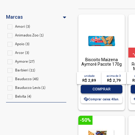
Marcas
Amori (3)
Animados Zoo (1)
Apoio (3)
Arcor (3)
"
Biscoito Maizena
OF
Aymore (27)
Aymoré Pacote 170g
R
d
Barbieri (11)
unidade
acima de
3
Bauducco (45)
R$ 2,89
R$ 2,79
R
Bauducco Levis (1)
-
+
COMPRAR
Belvita (4)
Comprar caixa:
40
Bono (2)
Buen Apetit (1)
-50%
Camil (2)
Catita (1)