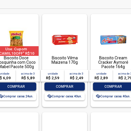
Use: Cupom
CAMIL10OFF" R$10
F em compras acima
Biscoito Doce
Biscoito Vilma
Biscoito Cream
osquinha com Coco
e R$ 40 | limitado a 2
Maizena 170g
Cracker Aymoré
Mabel Pacote 500g
pedido por CPF
Pacote 164g
unidade
acima de
3
unidade
acima de
3
unidade
acima de
$ 6,09
R$ 5,89
R$ 2,59
R$ 2,49
R$ 2,89
R$ 2,7
-
+
-
+
-
+
COMPRAR
COMPRAR
COMPRAR
Comprar caixa:
24
Comprar caixa:
40
Comprar caixa:
40