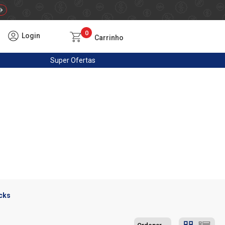
0
Login
Carrinho
Super
Ofertas
cks