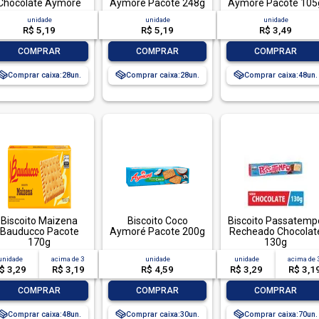
Chocolate Aymoré
Aymoré Pacote 248g
Aymoré Pacote 105
Pacote 248g 3
3 Unidades
unidade
unidade
unidade
Unidades
R$ 5,19
R$ 5,19
R$ 3,49
-
+
-
+
-
+
COMPRAR
COMPRAR
COMPRAR
Comprar caixa:
28
Comprar caixa:
28
Comprar caixa:
48
Biscoito Maizena
Biscoito Coco
Biscoito Passatemp
Bauducco Pacote
Aymoré Pacote 200g
Recheado Chocolat
170g
130g
unidade
acima de
3
unidade
unidade
acima de
$ 3,29
R$ 3,19
R$ 4,59
R$ 3,29
R$ 3,1
-
+
-
+
-
+
COMPRAR
COMPRAR
COMPRAR
Comprar caixa:
48
Comprar caixa:
30
Comprar caixa:
70