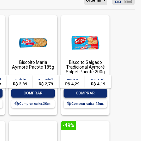
Ordenar
Biscoito Maria
Biscoito Salgado
Aymoré Pacote 185g
Tradicional Aymoré
Salpet Pacote 200g
3
unidade
acima de
3
unidade
acima de
3
9
R$ 2,89
R$ 2,79
R$ 4,29
R$ 4,19
-
+
-
+
COMPRAR
COMPRAR
Comprar caixa:
30
Comprar caixa:
42
-49%