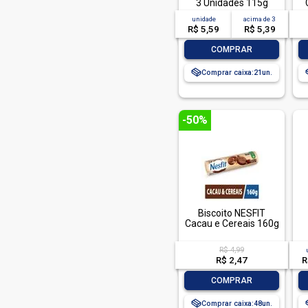
Oreo (10)
3 Unidades 115g
Cada
unidade
acima de
3
Passatempo (6)
R$ 5,59
R$ 5,39
Piraque (29)
-
+
COMPRAR
Pit Stop (1)
Comprar caixa:
21
Porto Alegre (1)
Rancheiro (1)
-50%
Richester (4)
Roma (2)
Seven Boys (1)
Show Gol (4)
Supernosso (6)
Biscoito NESFIT
Toddynho (1)
Cacau e Cereais 160g
Tortuguita (2)
R$ 4,99
R$ 2,47
R
Trakinas (4)
-
+
Vieira (2)
COMPRAR
Vieira Princesa (1)
Comprar caixa:
48