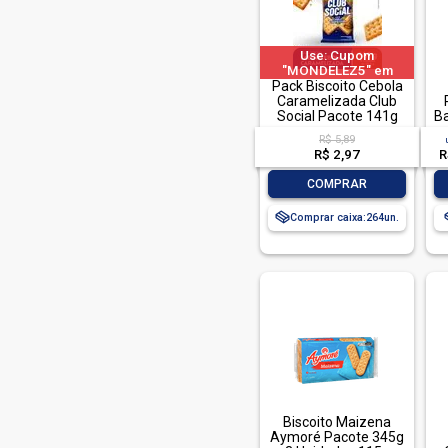
Club Social (14)
Coffe Joy (1)
Use: Cupom
"MONDELEZ5" em
Danisa (4)
produtos selecionados
Pack Biscoito Cebola
Caramelizada Club
Danix (5)
Social Pacote 141g
B
Delicita (1)
R$ 5,89
R$ 2,97
R
Escureto (2)
-
+
COMPRAR
Garoto (2)
Comprar caixa:
264
Krokero (2)
Lacta (2)
Mabel (3)
Marilan (17)
Natural Life (4)
Negresco (6)
Nesfit (4)
Biscoito Maizena
Nestle (10)
Aymoré Pacote 345g