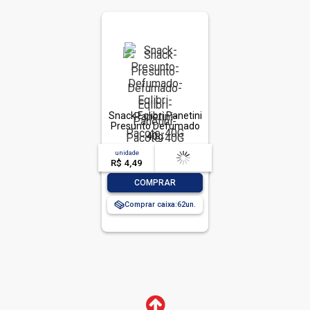
Snack Eqlibri Panetini
Presunto Defumado
40g
unidade
acima de
--
R$ 4,49
-- --,--
un.
-
+
COMPRAR
Comprar caixa:
62