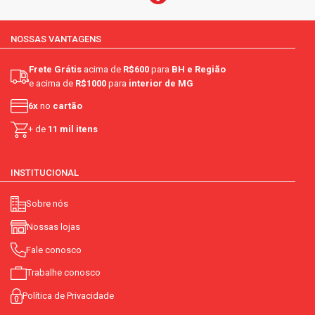
NOSSAS VANTAGENS
Frete Grátis
acima de
R$600
para
BH e Região
e acima de
R$1000
para
interior de MG
6x
no
cartão
+ de
11 mil itens
INSTITUCIONAL
Sobre nós
Nossas lojas
Fale conosco
Trabalhe conosco
Política de Privacidade