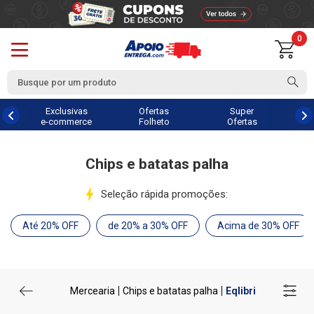
0
Exclusivas
Ofertas
Super
e-commerce
Folheto
Ofertas
Chips e batatas palha
Seleção rápida promoções:
Até 20% OFF
de 20% a 30% OFF
Acima de 30% OFF
Mercearia
Chips e batatas palha
Eqlibri