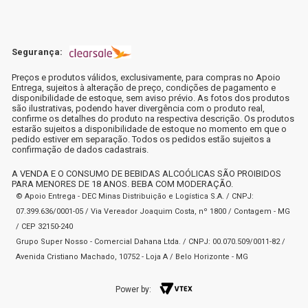
Segurança:
Preços e produtos válidos, exclusivamente, para compras no Apoio
Entrega, sujeitos à alteração de preço, condições de pagamento e
disponibilidade de estoque, sem aviso prévio. As fotos dos produtos
são ilustrativas, podendo haver divergência com o produto real,
confirme os detalhes do produto na respectiva descrição. Os produtos
estarão sujeitos a disponibilidade de estoque no momento em que o
pedido estiver em separação. Todos os pedidos estão sujeitos a
confirmação de dados cadastrais.
A VENDA E O CONSUMO DE BEBIDAS ALCOÓLICAS SÃO PROIBIDOS
PARA MENORES DE 18 ANOS. BEBA COM MODERAÇÃO.
© Apoio Entrega - DEC Minas Distribuição e Logística S.A. / CNPJ:
07.399.636/0001-05 / Via Vereador Joaquim Costa, nº 1800 / Contagem - MG
/ CEP 32150-240
Grupo Super Nosso - Comercial Dahana Ltda. / CNPJ: 00.070.509/0011-82 /
Avenida Cristiano Machado, 10752 - Loja A / Belo Horizonte - MG
Power by: