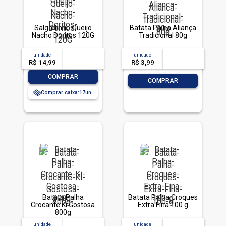
Salgadinho Queijo
Batata Palha Aliança
Nacho Doritos 120G
Tradicional 80g
unidade
acima de
--
unidade
acima de
--
R$ 14,99
-- --,--
un.
R$ 3,99
-- --,--
un.
-
+
COMPRAR
-
+
COMPRAR
Comprar caixa:
17
Batata Palha
Batata Palha Croques
Crocante Ki Gostosa
Extra Fina 100 g
800g
unidade
acima de
--
unidade
acima de
--