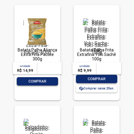
Batata Palha Aliança
Batata Palha Frita
Extra Fina Pacote
Extrafina Yoki Sachê
300g
100g
unidade
acima de
--
unidade
acima de
--
R$ 14,99
-- --,--
un.
R$ 9,99
-- --,--
un.
-
+
COMPRAR
-
+
COMPRAR
Comprar caixa:
20