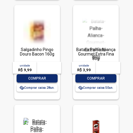
Salgadinho Pingo
Batata Palha Aliança
Douro Bacon 160g
Gourmet Extra Fina
80g
unidade
acima de
--
unidade
acima de
--
R$ 9,99
-- --,--
un.
R$ 3,99
-- --,--
un.
-
+
-
+
COMPRAR
COMPRAR
Comprar caixa:
28
Comprar caixa:
50