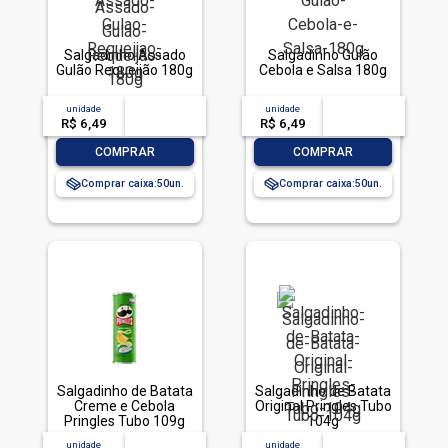
Salgadinho Assado
Salgadinho Gulão
Gulão Requeijão 180g
Cebola e Salsa 180g
unidade
acima de
--
unidade
acima de
--
R$ 6,49
-- --,--
un.
R$ 6,49
-- --,--
un.
-
+
-
+
COMPRAR
COMPRAR
Comprar caixa:
50
Comprar caixa:
50
Salgadinho de Batata
Salgadinho de Batata
Creme e Cebola
Original Pringles Tubo
Pringles Tubo 109g
104g
unidade
acima de
--
unidade
acima de
--