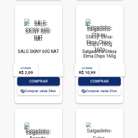
SALG SKINY 60G NAT
Salgadinho Stiksy
Elma Chips 160g
unidade
acima de
--
unidade
acima de
--
R$ 2,09
-- --,--
un.
R$ 10,99
-- --,--
un.
-
+
-
+
COMPRAR
COMPRAR
Comprar caixa:
24
Comprar caixa:
21