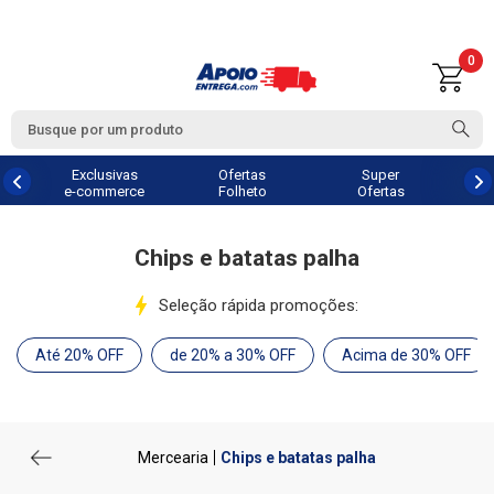
0
Exclusivas
Ofertas
Super
e-commerce
Folheto
Ofertas
Chips e batatas palha
Seleção rápida promoções:
Até 20% OFF
de 20% a 30% OFF
Acima de 30% OFF
Mercearia
Chips e batatas palha