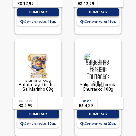
R$ 12,99
-- --,--
un.
R$ 12,99
-- --,--
un.
-
+
-
+
COMPRAR
COMPRAR
Comprar caixa:
18
Comprar caixa:
18
Batata Lays Rústica
Salgadinho Torcida
Sal Marinho 68g
Churrasco 100g
R$ 10,99
acima de
--
unidade
acima de
--
R$ 9,99
-- --,--
un.
R$ 4,29
-- --,--
un.
-
+
-
+
COMPRAR
COMPRAR
Comprar caixa:
30
Comprar caixa:
27