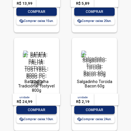
R$ 13,99
-- --,--
un.
R$ 5,89
-- --,--
un.
-
+
-
+
COMPRAR
COMPRAR
Comprar caixa:
15
Comprar caixa:
20
Batata Palha
Salgadinho Torcida
Tradicional Tostyvel
Bacon 60g
800g
unidade
acima de
--
unidade
acima de
--
R$ 24,99
-- --,--
un.
R$ 2,19
-- --,--
un.
-
+
-
+
COMPRAR
COMPRAR
Comprar caixa:
10
Comprar caixa:
24