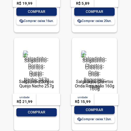
R$ 19,99
-- --,--
un.
R$ 5,89
-- --,--
un.
-
+
-
+
COMPRAR
COMPRAR
Comprar caixa:
16
Comprar caixa:
20
Salgadinho Doritos
Salgadinho Cheetos
Queijo Nacho 257g
Onda Requeijão 160g
unidade
acima de
--
unidade
acima de
--
R$ 21,99
-- --,--
un.
R$ 15,99
-- --,--
un.
-
+
COMPRAR
-
+
COMPRAR
Comprar caixa:
12