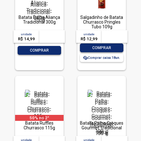
Batata Palha Aliança
Salgadinho de Batata
Tradicional 300g
Churrasco Pringles
Tubo 109g
unidade
acima de
--
unidade
acima de
--
R$ 14,99
-- --,--
un.
R$ 12,99
-- --,--
un.
-
+
COMPRAR
-
+
COMPRAR
Comprar caixa:
18
50% no 2°
Batata Ruffles
Batata Palha Croques
Churrasco 115g
Gourmet Tradicional
100 g
unidade
acima de
--
unidade
acima de
--