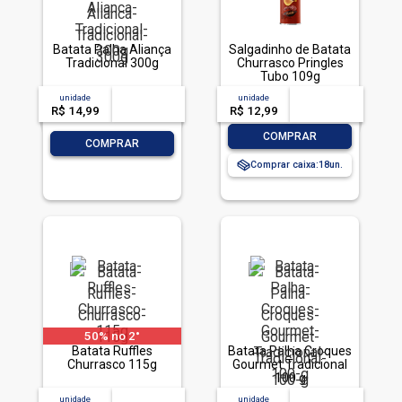
Batata Palha Aliança
Salgadinho de Batata
Tradicional 300g
Churrasco Pringles
Tubo 109g
unidade
acima de
--
unidade
acima de
--
R$ 14,99
-- --,--
un.
R$ 12,99
-- --,--
un.
-
+
COMPRAR
-
+
COMPRAR
Comprar caixa:
18
50% no 2°
Batata Ruffles
Batata Palha Croques
Churrasco 115g
Gourmet Tradicional
100 g
unidade
acima de
--
unidade
acima de
--