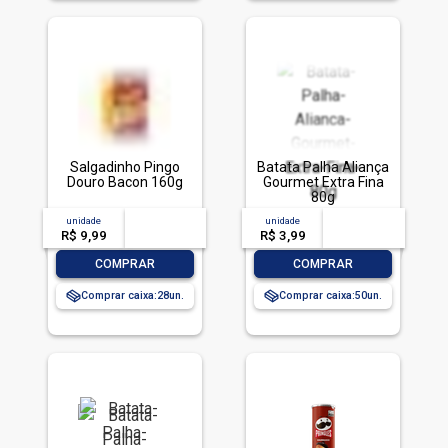
Salgadinho Pingo
Batata Palha Aliança
Douro Bacon 160g
Gourmet Extra Fina
80g
unidade
acima de
--
unidade
acima de
--
R$ 9,99
-- --,--
un.
R$ 3,99
-- --,--
un.
-
+
-
+
COMPRAR
COMPRAR
Comprar caixa:
28
Comprar caixa:
50