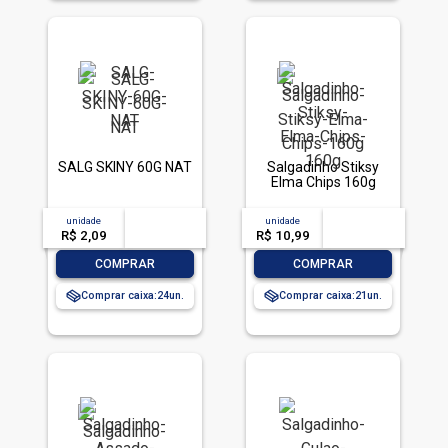
SALG SKINY 60G NAT
Salgadinho Stiksy
Elma Chips 160g
unidade
acima de
--
unidade
acima de
--
R$ 2,09
-- --,--
un.
R$ 10,99
-- --,--
un.
-
+
-
+
COMPRAR
COMPRAR
Comprar caixa:
24
Comprar caixa:
21