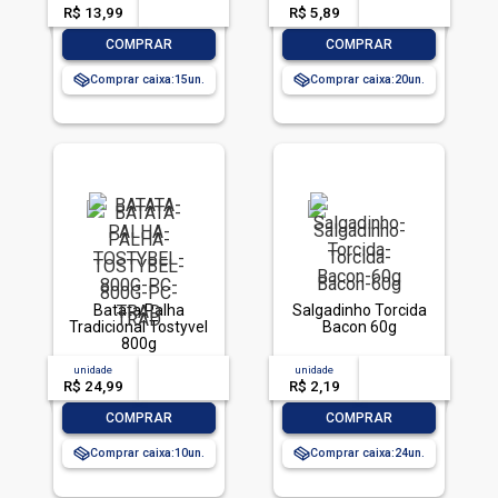
R$ 13,99
-- --,--
un.
R$ 5,89
-- --,--
un.
-
+
-
+
COMPRAR
COMPRAR
Comprar caixa:
15
Comprar caixa:
20
Batata Palha
Salgadinho Torcida
Tradicional Tostyvel
Bacon 60g
800g
unidade
acima de
--
unidade
acima de
--
R$ 24,99
-- --,--
un.
R$ 2,19
-- --,--
un.
-
+
-
+
COMPRAR
COMPRAR
Comprar caixa:
10
Comprar caixa:
24