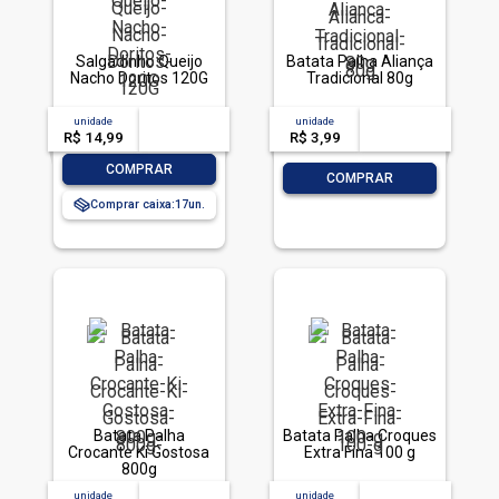
Salgadinho Queijo
Batata Palha Aliança
Nacho Doritos 120G
Tradicional 80g
unidade
acima de
--
unidade
acima de
--
R$ 14,99
-- --,--
un.
R$ 3,99
-- --,--
un.
-
+
COMPRAR
-
+
COMPRAR
Comprar caixa:
17
Batata Palha
Batata Palha Croques
Crocante Ki Gostosa
Extra Fina 100 g
800g
unidade
acima de
--
unidade
acima de
--