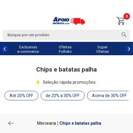
0
Exclusivas
Ofertas
Super
e-commerce
Folheto
Ofertas
Chips e batatas palha
Seleção rápida promoções:
Até 20% OFF
de 20% a 30% OFF
Acima de 30% OFF
Mercearia
Chips e batatas palha