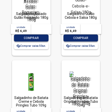
Salgadinho Assado
Salgadinho Gulão
Gulão Requeijão 180g
Cebola e Salsa 180g
unidade
acima de
--
unidade
acima de
--
R$ 6,49
-- --,--
un.
R$ 6,49
-- --,--
un.
-
+
-
+
COMPRAR
COMPRAR
Comprar caixa:
50
Comprar caixa:
50
Salgadinho de Batata
Salgadinho de Batata
Creme e Cebola
Original Pringles Tubo
Pringles Tubo 109g
104g
unidade
acima de
--
unidade
acima de
--