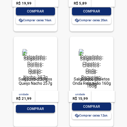
R$ 19,99
-- --,--
un.
R$ 5,89
-- --,--
un.
-
+
-
+
COMPRAR
COMPRAR
Comprar caixa:
16
Comprar caixa:
20
Salgadinho Doritos
Salgadinho Cheetos
Queijo Nacho 257g
Onda Requeijão 160g
unidade
acima de
--
unidade
acima de
--
R$ 21,99
-- --,--
un.
R$ 15,99
-- --,--
un.
-
+
COMPRAR
-
+
COMPRAR
Comprar caixa:
12