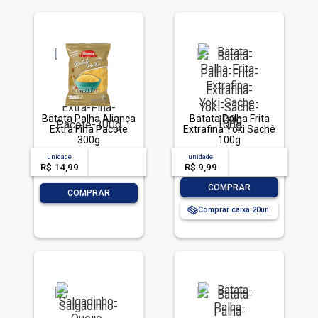
Batata Palha Aliança
Batata Palha Frita
Extra Fina Pacote
Extrafina Yoki Sachê
300g
100g
unidade
acima de
--
unidade
acima de
--
R$ 14,99
-- --,--
un.
R$ 9,99
-- --,--
un.
-
+
COMPRAR
-
+
COMPRAR
Comprar caixa:
20