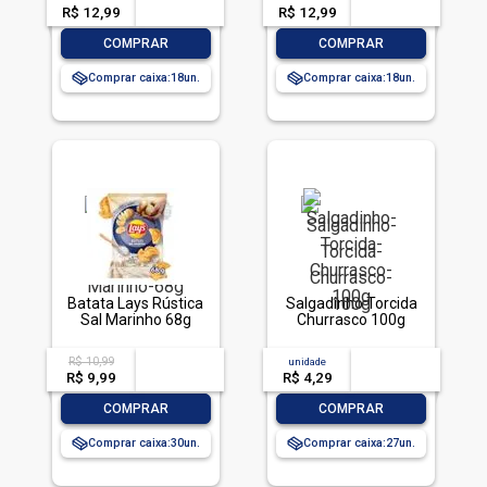
R$ 12,99
-- --,--
un.
R$ 12,99
-- --,--
un.
-
+
-
+
COMPRAR
COMPRAR
Comprar caixa:
18
Comprar caixa:
18
Batata Lays Rústica
Salgadinho Torcida
Sal Marinho 68g
Churrasco 100g
R$ 10,99
acima de
--
unidade
acima de
--
R$ 9,99
-- --,--
un.
R$ 4,29
-- --,--
un.
-
+
-
+
COMPRAR
COMPRAR
Comprar caixa:
30
Comprar caixa:
27