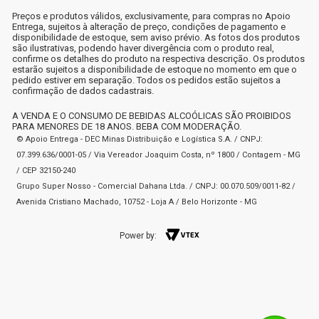
Preços e produtos válidos, exclusivamente, para compras no Apoio
Entrega, sujeitos à alteração de preço, condições de pagamento e
disponibilidade de estoque, sem aviso prévio. As fotos dos produtos
são ilustrativas, podendo haver divergência com o produto real,
confirme os detalhes do produto na respectiva descrição. Os produtos
estarão sujeitos a disponibilidade de estoque no momento em que o
pedido estiver em separação. Todos os pedidos estão sujeitos a
confirmação de dados cadastrais.
A VENDA E O CONSUMO DE BEBIDAS ALCOÓLICAS SÃO PROIBIDOS
PARA MENORES DE 18 ANOS. BEBA COM MODERAÇÃO.
© Apoio Entrega - DEC Minas Distribuição e Logística S.A. / CNPJ:
07.399.636/0001-05 / Via Vereador Joaquim Costa, nº 1800 / Contagem - MG
/ CEP 32150-240
Grupo Super Nosso - Comercial Dahana Ltda. / CNPJ: 00.070.509/0011-82 /
Avenida Cristiano Machado, 10752 - Loja A / Belo Horizonte - MG
Power by: