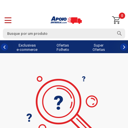
0
Exclusivas
Ofertas
Super
e-commerce
Folheto
Ofertas