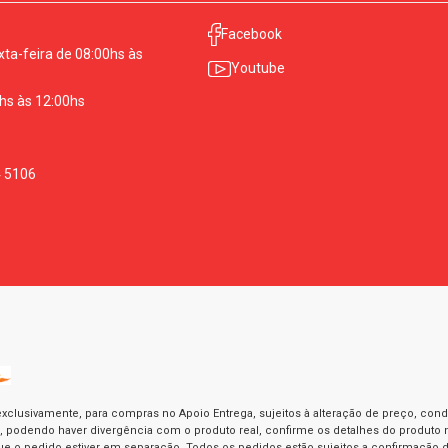
Facebook
ta-feira de 08:00hs às
Youtube
hs às 12:00hs
4 5106
exclusivamente, para compras no Apoio Entrega, sujeitos à alteração de preço, con
as, podendo haver divergência com o produto real, confirme os detalhes do produto n
o pedido estiver em separação. Todos os pedidos estão sujeitos a confirmação d