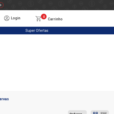
0
Login
Carrinho
Super
Ofertas
ervas