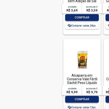
sem Adição de Sal
G
Stella D'oro Lata Peso
unidade
acima de
3
Líquido 280g Peso
R$ 3,69
R$ 3,59
R
Drenado 170g
-
+
COMPRAR
Comprar caixa:
24
Alcaparra em
Conserva Vale Fértil
C
Sachê Peso Líquido
160g Peso Drenado
unidade
acima de
3
100g
R$ 9,99
R$ 9,79
R
-
+
COMPRAR
Comprar caixa:
12