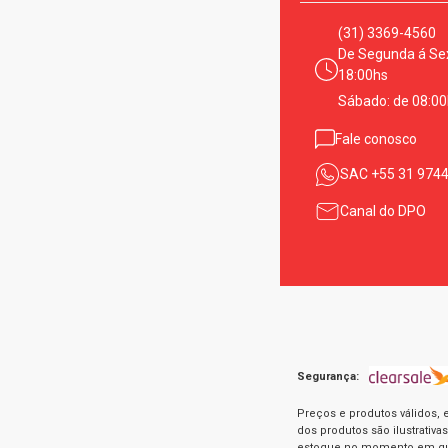
(31) 3369-4560
De Segunda á Sex
18:00hs
Sábado: de 08:00
Fale conosco
SAC
+55 31 974
Canal do DPO
Segurança:
Preços e produtos válidos, 
dos produtos são ilustrativ
estoque no momento em que 