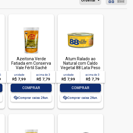
Ordenar
Azeitona Verde
Atum Ralado ao
Fatiada em Conserva
Natural com Caldo
Vale Fértil Sachê
Vegetal 88 Lata Peso
Peso Líquido 230g
Líquido 140g Peso
6
unidade
acima de
3
unidade
acima de
3
Peso Drenado 120g
Drenado 105g
9
R$ 7,99
R$ 7,79
R$ 7,99
R$ 7,79
-
+
-
+
COMPRAR
COMPRAR
Comprar caixa:
24
Comprar caixa:
24