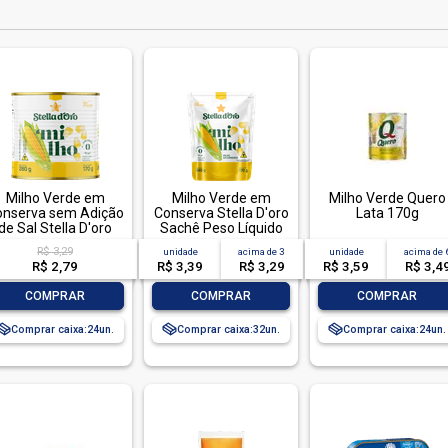
Milho Verde em
Milho Verde em
Milho Verde Quero
onserva sem Adição
Conserva Stella D'oro
Lata 170g
de Sal Stella D'oro
Sachê Peso Líquido
Lata Peso Líquido
240g Peso Drenado
R$ 3,29
unidade
acima de
3
unidade
acima de
280g Peso Drenado
170g
R$ 2,79
R$ 3,39
R$ 3,29
R$ 3,59
R$ 3,4
170g
-
+
-
+
-
+
COMPRAR
COMPRAR
COMPRAR
Comprar caixa:
24
Comprar caixa:
32
Comprar caixa:
24