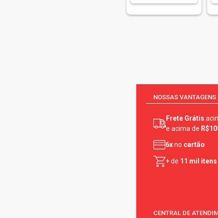
NOSSAS VANTAGENS
Frete Grátis
aci
e acima de
R$10
6x
no
cartão
+ de
11 mil itens
CENTRAL DE ATENDI