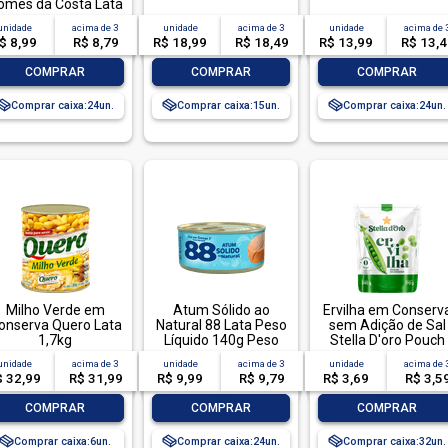
omes da Costa Lata
pedido por CPF
Peso Líquido 170g
unidade
acima de
3
unidade
acima de
3
unidade
acima de
Peso Drenado 130g
$ 8,99
R$ 8,79
R$ 18,99
R$ 18,49
R$ 13,99
R$ 13,
-
+
-
+
-
+
COMPRAR
COMPRAR
COMPRAR
Comprar caixa:
24
Comprar caixa:
15
Comprar caixa:
24
Milho Verde em
Atum Sólido ao
Ervilha em Conserv
onserva Quero Lata
Natural 88 Lata Peso
sem Adição de Sal
1,7kg
Líquido 140g Peso
Stella D'oro Pouch
Drenado 98g
Peso Líquido 240g
unidade
acima de
3
unidade
acima de
3
unidade
acima de
Peso Drenado 170
$ 32,99
R$ 31,99
R$ 9,99
R$ 9,79
R$ 3,69
R$ 3,5
-
+
-
+
-
+
COMPRAR
COMPRAR
COMPRAR
Comprar caixa:
6
Comprar caixa:
24
Comprar caixa:
32