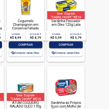
Use: Cupom
"CAMIL10OFF" R$10
o
Cogumelo
OFF em compras acima
Sardinha Pescador
Champignon em
de R$ 40 | limitado a 2
em Óleo 125g Lata
da
Conserva Fatiado
pedido por CPF
Vale Fértil Sachê
5
unidade
acima de
3
unidade
acima de
6
Peso Líquido 160g
9
R$ 8,99
R$ 8,79
R$ 5,99
R$ 5,79
Peso Drenado 100g
-
+
-
+
COMPRAR
COMPRAR
Comprar caixa:
24
Comprar caixa:
54
Use: Cupom
0
"CAMIL10OFF" R$10
ma
OFF em compras acima
ATUM COQUEIRO
Sardinha ao Próprio
2
de R$ 40 | limitado a 2
RALADO OLEO 170g
Suco com Molho de