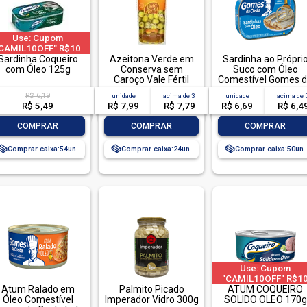
Use: Cupom
CAMIL10OFF" R$10
F em compras acima
Sardinha Coqueiro
Azeitona Verde em
Sardinha ao Própri
e R$ 40 | limitado a 2
com Óleo 125g
Conserva sem
Suco com Óleo
pedido por CPF
Caroço Vale Fértil
Comestível Gomes 
Sachê Peso Líquido
Costa Lata Peso
R$ 6,19
unidade
acima de
3
unidade
acima de
240g Peso Drenado
Líquido 125g Peso
R$ 5,49
R$ 7,99
R$ 7,79
R$ 6,69
R$ 6,4
120g
Drenado 75g
-
+
-
+
-
+
COMPRAR
COMPRAR
COMPRAR
Comprar caixa:
54
Comprar caixa:
24
Comprar caixa:
50
Use: Cupom
"CAMIL10OFF" R$1
Atum Ralado em
Palmito Picado
OFF em compras aci
ATUM COQUEIRO
Óleo Comestível
Imperador Vidro 300g
de R$ 40 | limitado a 
SOLIDO OLEO 170g