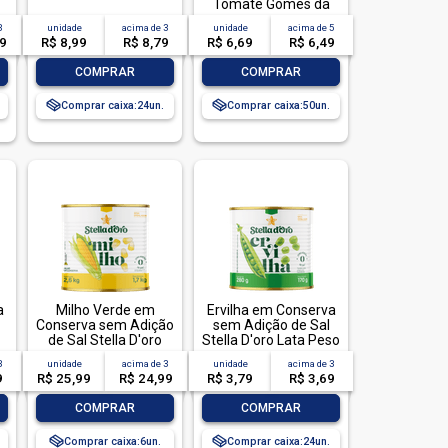
pedido por CPF
Tomate Gomes da
Costa Lata Peso
3
unidade
acima de
3
unidade
acima de
5
Líquido 125g Peso
49
R$ 8,99
R$ 8,79
R$ 6,69
R$ 6,49
Drenado 75g
-
+
-
+
COMPRAR
COMPRAR
Comprar caixa:
24
Comprar caixa:
50
a
Milho Verde em
Ervilha em Conserva
Conserva sem Adição
sem Adição de Sal
de Sal Stella D'oro
Stella D'oro Lata Peso
Lata Peso Líquido
Líquido 280g Peso
3
unidade
acima de
3
unidade
acima de
3
g
2,6kg Peso Drenado
Drenado 170g
9
R$ 25,99
R$ 24,99
R$ 3,79
R$ 3,69
1,7kg
-
+
-
+
COMPRAR
COMPRAR
Comprar caixa:
6
Comprar caixa:
24