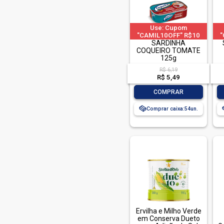
Prainha (1)
Predilecta (1)
Use: Cupom
"CAMIL10OFF" R$10
"
Quero (5)
OFF em compras acima
SARDINHA
OF
de R$ 40 | limitado a 2
COQUEIRO TOMATE
d
Saborosas (1)
pedido por CPF
125g
Stella Doro (7)
R$ 6,19
R$ 5,49
Supernosso (1)
-
+
COMPRAR
Tio Paco (11)
Comprar caixa:
54
Toscana (1)
Vale Fertil (30)
Ervilha e Milho Verde
em Conserva Dueto