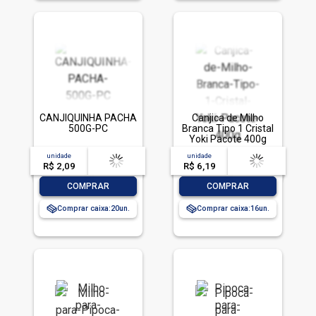
CANJIQUINHA PACHA
Canjica de Milho
500G-PC
Branca Tipo 1 Cristal
Yoki Pacote 400g
unidade
acima de
--
unidade
acima de
--
R$ 2,09
-- --,--
un.
R$ 6,19
-- --,--
un.
-
+
-
+
COMPRAR
COMPRAR
Comprar caixa:
20
Comprar caixa:
16