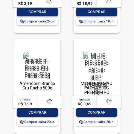
R$ 2,19
-- --,--
un.
R$ 18,99
-- --,--
un.
-
+
-
+
COMPRAR
COMPRAR
Comprar caixa:
24
Comprar caixa:
10
Amendoim Branco
MILHO PIP GRAO
Cru Pachá 500g
PACHA 500G
PREMUIM PC
unidade
acima de
--
unidade
acima de
--
R$ 7,99
-- --,--
un.
R$ 3,69
-- --,--
un.
-
+
-
+
COMPRAR
COMPRAR
Comprar caixa:
20
Comprar caixa:
20