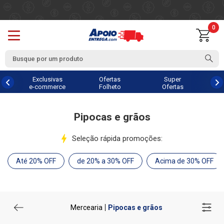
0
Exclusivas
Ofertas
Super
e-commerce
Folheto
Ofertas
Pipocas e grãos
Seleção rápida promoções:
Até 20% OFF
de 20% a 30% OFF
Acima de 30% OFF
Mercearia
Pipocas e grãos