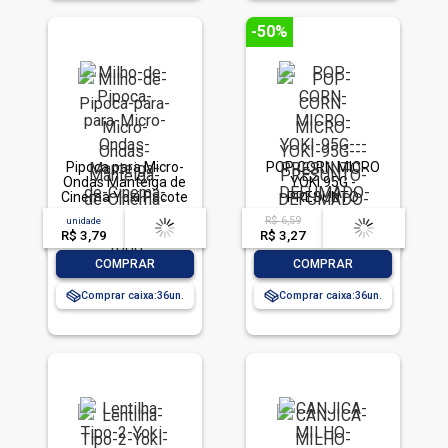
-50%
Pipoca para Micro-
POP CORN MICRO
Ondas Manteiga de
YOKI 95G -
Cinema Yoki Pacote
PRESUNTO
100g
DEFUMADO
R$ 6,59
unidade
acima de
--
acima de
--
R$ 3,79
-- --,--
un.
R$ 3,27
-- --,--
un.
-
+
-
+
COMPRAR
COMPRAR
Comprar caixa:
36
Comprar caixa:
36