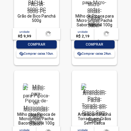
Grão de Bico Panchá
Milho de Pipoca para
500g
Micro-ondas Pachá
Sabor Natural 100g
unidade
acima de
--
unidade
acima de
--
R$ 9,99
-- --,--
un.
R$ 2,19
-- --,--
un.
-
+
-
+
COMPRAR
COMPRAR
Comprar caixa:
10
Comprar caixa:
24
Milho para Pipoca de
Amendoim Pachá
Microondas Pacha
Torrado em Grãos
Bacon Pacote 100g
Sem Casca
unidade
acima de
--
unidade
acima de
--