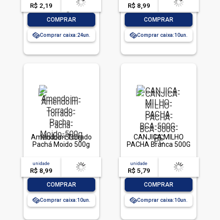
R$ 2,19
-- --,--
un.
R$ 8,99
-- --,--
un.
-
+
-
+
COMPRAR
COMPRAR
Comprar caixa:
24
Comprar caixa:
10
Amendoim Torrado
CANJICA MILHO
Pachá Moido 500g
PACHA Branca 500G
unidade
acima de
--
unidade
acima de
--
R$ 8,99
-- --,--
un.
R$ 5,79
-- --,--
un.
-
+
-
+
COMPRAR
COMPRAR
Comprar caixa:
10
Comprar caixa:
10