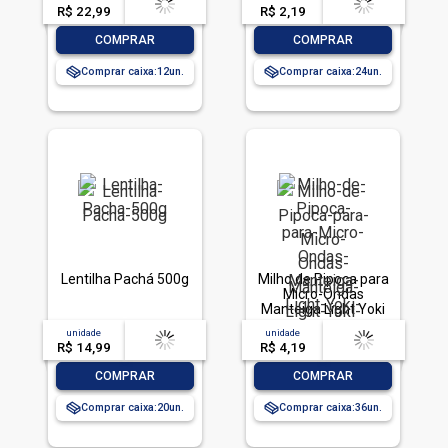
R$ 22,99
-- --,--
un.
R$ 2,19
-- --,--
un.
-
+
-
+
COMPRAR
COMPRAR
Comprar caixa:
12
Comprar caixa:
24
Lentilha Pachá 500g
Milho de Pipoca para
Micro-Ondas
Manteiga Light Yoki
Pacote 90g
unidade
acima de
--
unidade
acima de
--
R$ 14,99
-- --,--
un.
R$ 4,19
-- --,--
un.
-
+
-
+
COMPRAR
COMPRAR
Comprar caixa:
20
Comprar caixa:
36