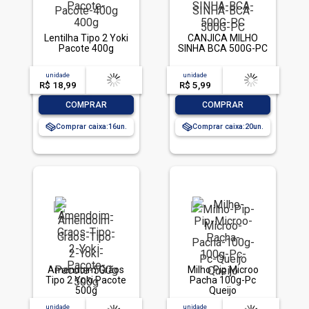
Lentilha Tipo 2 Yoki
CANJICA MILHO
Pacote 400g
SINHA BCA 500G-PC
unidade
acima de
--
unidade
acima de
--
R$ 18,99
-- --,--
un.
R$ 5,99
-- --,--
un.
-
+
-
+
COMPRAR
COMPRAR
Comprar caixa:
16
Comprar caixa:
20
Amendoim Grãos
Milho Pip Microo
Tipo 2 Yoki Pacote
Pacha 100g-Pc
500g
Queijo
unidade
acima de
--
unidade
acima de
--