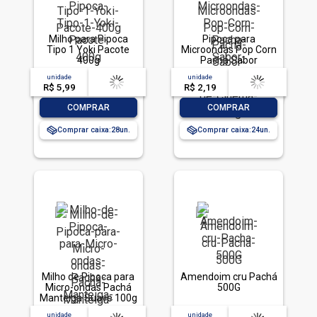
Milho para Pipoca
Pipoca para
Tipo 1 Yoki Pacote
Microondas Pop Corn
400g
Pachá Sabor
Manteiga de Cinema
unidade
acima de
--
unidade
acima de
--
100g
R$ 5,99
-- --,--
un.
R$ 2,19
-- --,--
un.
-
+
-
+
COMPRAR
COMPRAR
Comprar caixa:
28
Comprar caixa:
24
Milho de Pipoca para
Amendoim cru Pachá
Micro-ondas Pachá
500G
Manteiga Suave 100g
unidade
acima de
--
unidade
acima de
--