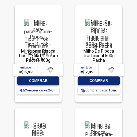
Milho para Pipoca
Milho De Pipoca
Tipo 1 Yoki Premium
Tradicional 500g
Pacote 400g
Pacha
unidade
acima de
--
unidade
acima de
--
R$ 5,99
-- --,--
un.
R$ 2,99
-- --,--
un.
-
+
-
+
COMPRAR
COMPRAR
Comprar caixa:
24
Comprar caixa:
10