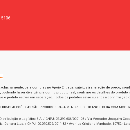
4 5106
exclusivamente, para compras no Apoio Entrega, sujeitos à alteração de preço, con
as, podendo haver divergência com o produto real, confirme os detalhes do produto n
o pedido estiver em separação. Todos os pedidos estão sujeitos a confirmação d
BEBIDAS ALCOÓLICAS SÃO PROIBIDOS PARA MENORES DE 18 ANOS. BEBA COM MODE
Distribuição e Logística S.A. / CNPJ: 07.399.636/0001-05 / Via Vereador Joaquim Cos
l Dahana Ltda. / CNPJ: 00.070.509/0011-82 / Avenida Cristiano Machado, 10752 - Loja