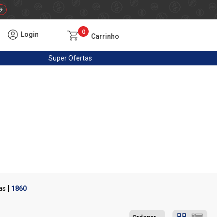
0
Login
Carrinho
Super
Ofertas
as
1860