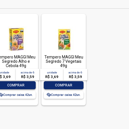
empero MAGGI Meu
Tempero MAGGI Meu
Segredo Alho e
Segredo 7 Vegetais
Cebola 49g
49g
unidade
acima de
6
unidade
acima de
6
$ 3,69
R$ 3,59
R$ 3,69
R$ 3,59
-
+
-
+
COMPRAR
COMPRAR
Comprar caixa:
42
Comprar caixa:
42