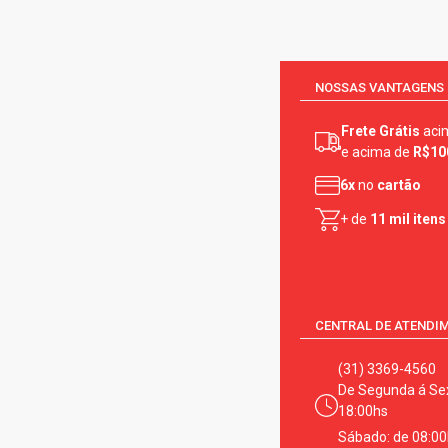
NOSSAS VANTAGENS
Frete Grátis
aci
e acima de
R$10
6x
no
cartão
+ de
11 mil itens
CENTRAL DE ATENDI
(31) 3369-4560
De Segunda á Sex
18:00hs
Sábado: de 08:00