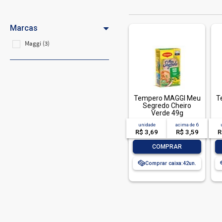
Marcas
Maggi (3)
Tempero MAGGI Meu
T
Segredo Cheiro
Verde 49g
unidade
acima de
6
R$ 3,69
R$ 3,59
R
-
+
COMPRAR
Comprar caixa:
42