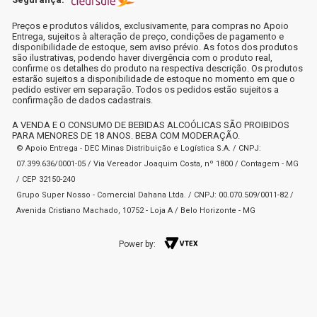
Preços e produtos válidos, exclusivamente, para compras no Apoio
Entrega, sujeitos à alteração de preço, condições de pagamento e
disponibilidade de estoque, sem aviso prévio. As fotos dos produtos
são ilustrativas, podendo haver divergência com o produto real,
confirme os detalhes do produto na respectiva descrição. Os produtos
estarão sujeitos a disponibilidade de estoque no momento em que o
pedido estiver em separação. Todos os pedidos estão sujeitos a
confirmação de dados cadastrais.
A VENDA E O CONSUMO DE BEBIDAS ALCOÓLICAS SÃO PROIBIDOS
PARA MENORES DE 18 ANOS. BEBA COM MODERAÇÃO.
© Apoio Entrega - DEC Minas Distribuição e Logística S.A. / CNPJ:
07.399.636/0001-05 / Via Vereador Joaquim Costa, nº 1800 / Contagem - MG
/ CEP 32150-240
Grupo Super Nosso - Comercial Dahana Ltda. / CNPJ: 00.070.509/0011-82 /
Avenida Cristiano Machado, 10752 - Loja A / Belo Horizonte - MG
Power by: