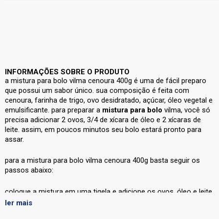
INFORMAÇÕES SOBRE O PRODUTO
a mistura para bolo vilma cenoura 400g é uma
de fácil preparo
que possui um sabor único. sua composição é feita com
cenoura, farinha de trigo, ovo desidratado, açúcar, óleo vegetal e
emulsificante. para preparar a
mistura para bolo
vilma, você só
precisa adicionar 2 ovos, 3/4 de xícara de óleo e 2 xícaras de
leite. assim, em poucos minutos seu bolo estará pronto para
assar.
para
a mistura para bolo vilma cenoura 400g basta seguir os
passos abaixo:
coloque a mistura em uma tigela e adicione os ovos, óleo e leite.
misture todos os ingredientes até que a massa obtida seja
ler mais
homogênea.