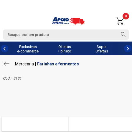
0
Exclusivas
Ofertas
Super
e-commerce
Folheto
Ofertas
Mercearia
Farinhas e fermentos
Cód.:
3131