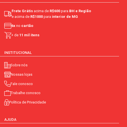
Frete Grátis
acima de
R$600
para
BH e Região
e acima de
R$1000
para
interior de MG
6x
no
cartão
+ de
11 mil itens
INSTITUCIONAL
Sobre nós
Nossas lojas
Fale conosco
Trabalhe conosco
Política de Privacidade
AJUDA