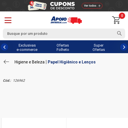
0
Exclusivas
Ofertas
Super
e-commerce
Folheto
Ofertas
Higiene e Beleza
Papel Higiênico e Lenços
Cód.:
126962