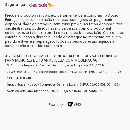
Segurança:
Preços e produtos válidos, exclusivamente, para compras no Apoio
Entrega, sujeitos à alteração de preço, condições de pagamento e
disponibilidade de estoque, sem aviso prévio. As fotos dos produtos
são ilustrativas, podendo haver divergência com o produto real,
confirme os detalhes do produto na respectiva descrição. Os produtos
estarão sujeitos a disponibilidade de estoque no momento em que o
pedido estiver em separação. Todos os pedidos estão sujeitos a
confirmação de dados cadastrais.
A VENDA E O CONSUMO DE BEBIDAS ALCOÓLICAS SÃO PROIBIDOS
PARA MENORES DE 18 ANOS. BEBA COM MODERAÇÃO.
© Apoio Entrega - DEC Minas Distribuição e Logística S.A. / CNPJ:
07.399.636/0001-05 / Via Vereador Joaquim Costa, nº 1800 / Contagem - MG
/ CEP 32150-240
Grupo Super Nosso - Comercial Dahana Ltda. / CNPJ: 00.070.509/0011-82 /
Avenida Cristiano Machado, 10752 - Loja A / Belo Horizonte - MG
Power by: