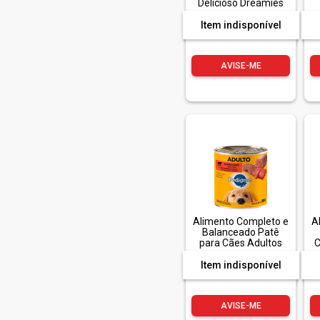
Delicioso Dreamies
Pacote 40g
Item indisponível
AVISE-ME
Alimento Completo e
A
Balanceado Patê
para Cães Adultos
C
Carne Pedigree Lata
280g
Item indisponível
AVISE-ME