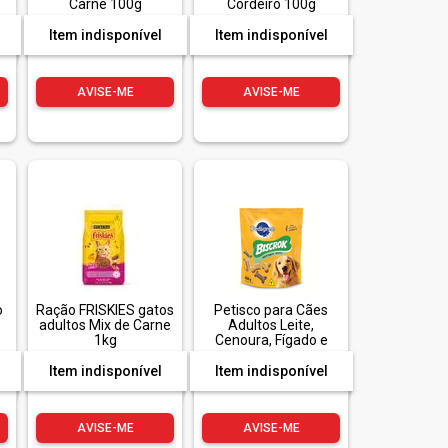
Carne 100g
Cordeiro 100g
Item indisponível
Item indisponível
AVISE-ME
AVISE-ME
o
Ração FRISKIES gatos
Petisco para Cães
adultos Mix de Carne
Adultos Leite,
1kg
Cenoura, Fígado e
Espinafre Pedigree
Biscrok Multi Pouch
Item indisponível
Item indisponível
500g
AVISE-ME
AVISE-ME