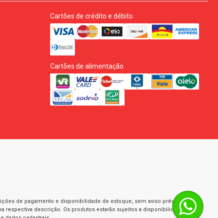
Cartões de crédito e débito
Cartões de alimentação
dições de pagamento e disponibilidade de estoque, sem aviso prévio. As fotos
a respectiva descrição. Os produtos estarão sujeitos a disponibilidade de
e dados cadastrais.