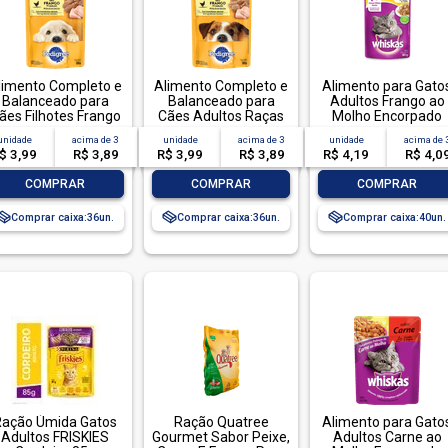
limento Completo e
Alimento Completo e
Alimento para Gato
Balanceado para
Balanceado para
Adultos Frango ao
ães Filhotes Frango
Cães Adultos Raças
Molho Encorpado
ao Molho Pedigree
Pequenas Frango ao
Refeição Completa
unidade
acima de
3
unidade
acima de
3
unidade
acima de
Sachê 100g
Molho Pedigree
Whiskas Sachê 85g
$ 3,99
R$ 3,89
R$ 3,99
R$ 3,89
R$ 4,19
R$ 4,0
Sachê 100g
-
+
-
+
-
+
COMPRAR
COMPRAR
COMPRAR
Comprar caixa:
36
Comprar caixa:
36
Comprar caixa:
40
Ração Úmida Gatos
Ração Quatree
Alimento para Gato
Adultos FRISKIES
Gourmet Sabor Peixe,
Adultos Carne ao