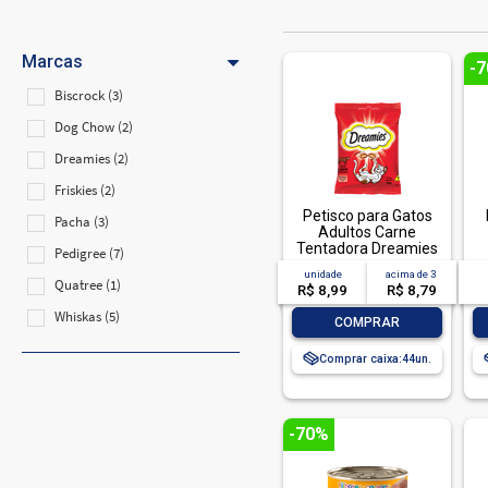
Marcas
-
Biscrock (3)
Dog Chow (2)
Dreamies (2)
Friskies (2)
Petisco para Gatos
Pacha (3)
Adultos Carne
Tentadora Dreamies
Pedigree (7)
Pacote 40g
D
unidade
acima de
3
Quatree (1)
R$ 8,99
R$ 8,79
Whiskas (5)
-
+
COMPRAR
Comprar caixa:
44
-70%