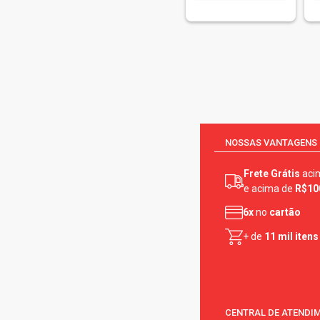
NOSSAS VANTAGENS
Frete Grátis
aci
e acima de
R$10
6x
no
cartão
+ de
11 mil itens
CENTRAL DE ATENDI