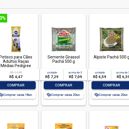
70%
Petisco para Cães
Semente Girassol
Alpiste Pachá 500 
Adultos Raças
Pachá 500 g
Médias Pedigree
entastix Pacote 77g
R$ 14,99
unidade
acima de
3
unidade
acima de
3 Unidades
R$ 4,47
R$ 7,29
R$ 7,09
R$ 6,59
R$ 6,3
-
+
-
+
-
+
COMPRAR
COMPRAR
COMPRAR
Comprar caixa:
18
Comprar caixa:
20
Comprar caixa:
20