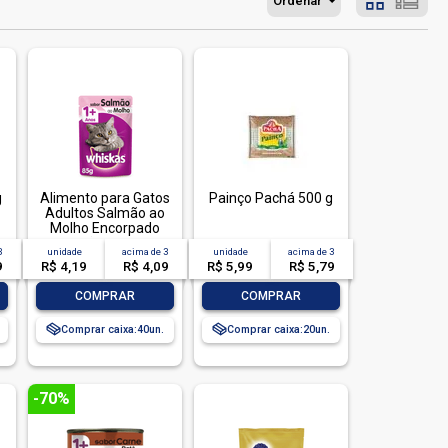
Ordenar
g
Alimento para Gatos
Painço Pachá 500 g
Adultos Salmão ao
Molho Encorpado
Refeição Completa
3
unidade
acima de
3
unidade
acima de
3
Whiskas Sachê 85g
9
R$ 4,19
R$ 4,09
R$ 5,99
R$ 5,79
-
+
-
+
COMPRAR
COMPRAR
Comprar caixa:
40
Comprar caixa:
20
-70%