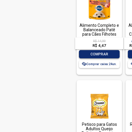
Alimento Completo e
A
Balanceado Patê
para Cães Filhotes
C
Carne e Frango
R$ 14,99
Pedigree Lata 280g
R$ 4,47
R
-
+
COMPRAR
Comprar caixa:
24
Petisco para Gatos
Adultos Queijo