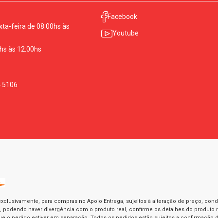
Facebook
ta-feira de 08:00hs às
Youtube
hs às 12:00hs
4 5106
exclusivamente, para compras no Apoio Entrega, sujeitos à alteração de preço, con
as, podendo haver divergência com o produto real, confirme os detalhes do produto n
o pedido estiver em separação. Todos os pedidos estão sujeitos a confirmação d