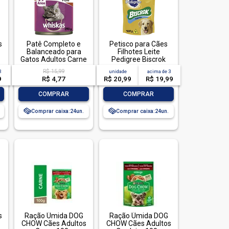
s
Patê Completo e
Petisco para Cães
Balanceado para
Filhotes Leite
Gatos Adultos Carne
Pedigree Biscrok
Whiskas Lata 290g
Pouch 300g
R$ 15,99
3
unidade
acima de
3
9
R$ 4,77
R$ 20,99
R$ 19,99
-
+
-
+
COMPRAR
COMPRAR
Comprar caixa:
24
Comprar caixa:
24
s
Ração Úmida DOG
Ração Úmida DOG
CHOW Cães Adultos
CHOW Cães Adultos