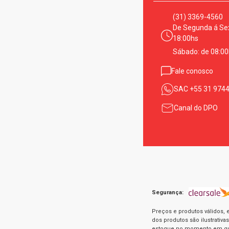
(31) 3369-4560
De Segunda á Sex
18:00hs
Sábado: de 08:00
Fale conosco
SAC
+55 31 974
Canal do DPO
Segurança:
Preços e produtos válidos, 
dos produtos são ilustrativ
estoque no momento em que 