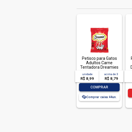
Petisco para Gatos
Adultos Carne
Tentadora Dreamies
Pacote 40g
unidade
acima de
3
R$ 8,99
R$ 8,79
-
+
COMPRAR
Comprar caixa:
44