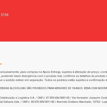
4 5106
exclusivamente, para compras no Apoio Entrega, sujeitos à alteração de preço, con
as, podendo haver divergência com o produto real, confirme os detalhes do produto n
o pedido estiver em separação. Todos os pedidos estão sujeitos a confirmação d
BEBIDAS ALCOÓLICAS SÃO PROIBIDOS PARA MENORES DE 18 ANOS. BEBA COM MODE
Distribuição e Logística S.A. / CNPJ: 07.399.636/0001-05 / Via Vereador Joaquim Cos
l Dahana Ltda. / CNPJ: 00.070.509/0011-82 / Avenida Cristiano Machado, 10752 - Loja