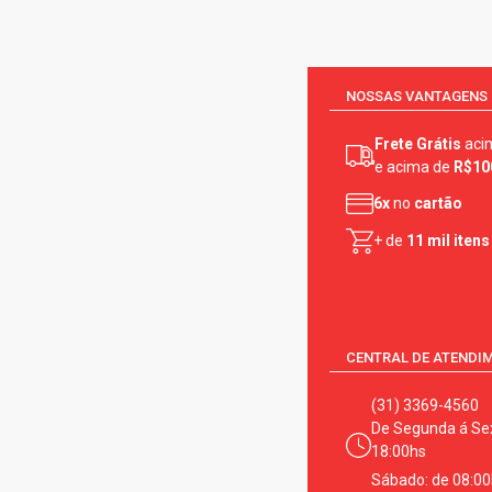
NOSSAS VANTAGENS
Frete Grátis
aci
e acima de
R$10
6x
no
cartão
+ de
11 mil itens
CENTRAL DE ATENDI
(31) 3369-4560
De Segunda á Sex
18:00hs
Sábado: de 08:00