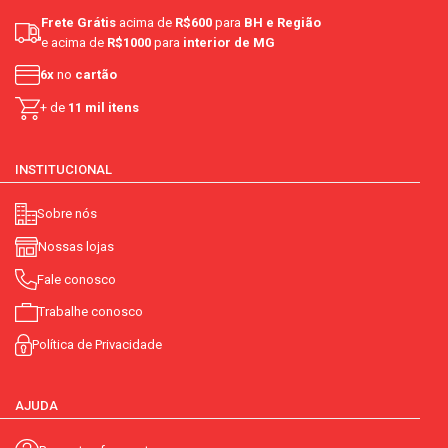
Frete Grátis
acima de
R$600
para
BH e Região
e acima de
R$1000
para
interior de MG
6x
no
cartão
+ de
11 mil itens
INSTITUCIONAL
Sobre nós
Nossas lojas
Fale conosco
Trabalhe conosco
Política de Privacidade
AJUDA