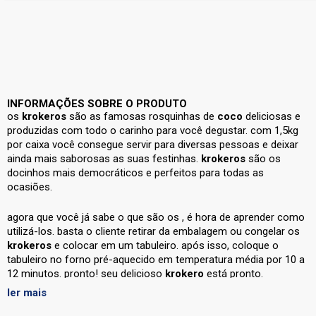
INFORMAÇÕES SOBRE O PRODUTO
os
krokeros
são as famosas rosquinhas de
coco
deliciosas e
produzidas com todo o carinho para você degustar. com 1,5kg
por caixa você consegue servir para diversas pessoas e deixar
ainda mais saborosas as suas festinhas.
krokeros
são os
docinhos mais democráticos e perfeitos para todas as
ocasiões.
agora que você já sabe o que são os
, é hora de aprender como
utilizá-los. basta o cliente retirar da embalagem ou congelar os
krokeros
e colocar em um tabuleiro. após isso, coloque o
tabuleiro no forno pré-aquecido em temperatura média por 10 a
12 minutos. pronto! seu delicioso
krokero
está pronto.
ler mais
após dar os passos acima, seu
já estará pronto para servir.