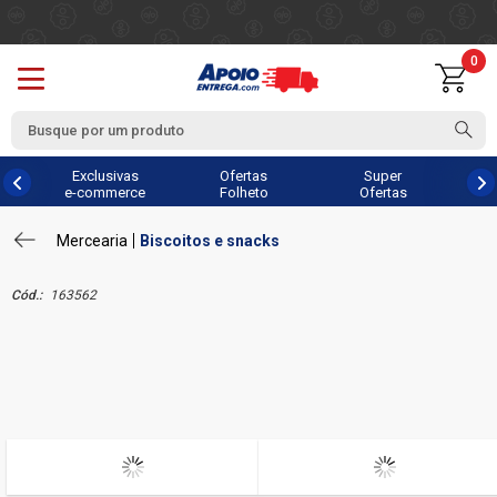
0
Exclusivas
Ofertas
Super
e-commerce
Folheto
Ofertas
Mercearia
Biscoitos e snacks
Cód.:
163562