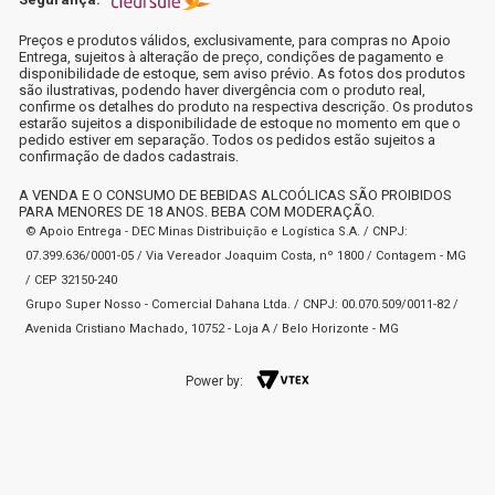
Preços e produtos válidos, exclusivamente, para compras no Apoio
Entrega, sujeitos à alteração de preço, condições de pagamento e
disponibilidade de estoque, sem aviso prévio. As fotos dos produtos
são ilustrativas, podendo haver divergência com o produto real,
confirme os detalhes do produto na respectiva descrição. Os produtos
estarão sujeitos a disponibilidade de estoque no momento em que o
pedido estiver em separação. Todos os pedidos estão sujeitos a
confirmação de dados cadastrais.
A VENDA E O CONSUMO DE BEBIDAS ALCOÓLICAS SÃO PROIBIDOS
PARA MENORES DE 18 ANOS. BEBA COM MODERAÇÃO.
© Apoio Entrega - DEC Minas Distribuição e Logística S.A. / CNPJ:
07.399.636/0001-05 / Via Vereador Joaquim Costa, nº 1800 / Contagem - MG
/ CEP 32150-240
Grupo Super Nosso - Comercial Dahana Ltda. / CNPJ: 00.070.509/0011-82 /
Avenida Cristiano Machado, 10752 - Loja A / Belo Horizonte - MG
Power by: