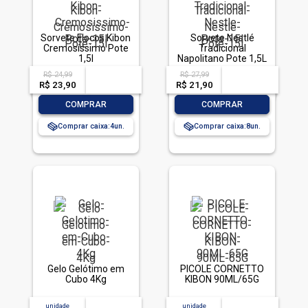
Sorvete Flocos Kibon
Sorvete Nestlé
Cremosíssimo Pote
Tradicional
1,5l
Napolitano Pote 1,5L
R$ 24,99
R$ 27,99
acima de
--
acima de
--
R$ 23,90
-- --,--
un.
R$ 21,90
-- --,--
un.
-
+
-
+
COMPRAR
COMPRAR
Comprar caixa:
4
Comprar caixa:
8
Gelo Gelótimo em
PICOLE CORNETTO
Cubo 4Kg
KIBON 90ML/65G
unidade
acima de
--
unidade
acima de
--