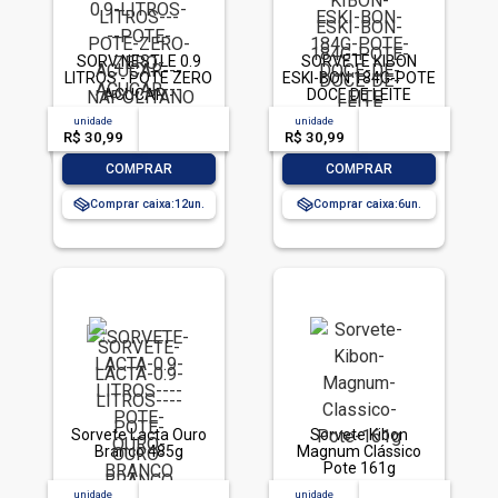
SORV NESTLE 0.9
SORVETE KIBON
LITROS - POTE ZERO
ESKI-BON 184G-POTE
ACUCAR -
DOCE DE LEITE
NAPOLITANO
unidade
acima de
--
unidade
acima de
--
R$ 30,99
-- --,--
un.
R$ 30,99
-- --,--
un.
-
+
-
+
COMPRAR
COMPRAR
Comprar caixa:
12
Comprar caixa:
6
Sorvete Lacta Ouro
Sorvete Kibon
Branco 485g
Magnum Clássico
Pote 161g
unidade
acima de
--
unidade
acima de
--