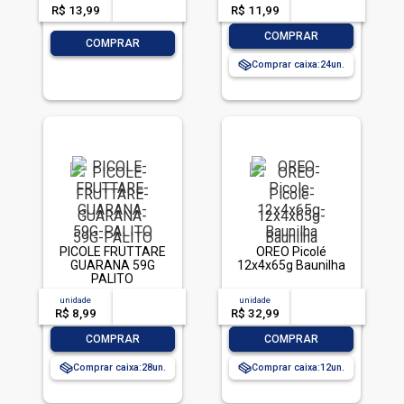
R$ 13,99
-- --,--
un.
R$ 11,99
-- --,--
un.
-
+
COMPRAR
-
+
COMPRAR
Comprar caixa:
24
PICOLE FRUTTARE
OREO Picolé
GUARANA 59G
12x4x65g Baunilha
PALITO
unidade
acima de
--
unidade
acima de
--
R$ 8,99
-- --,--
un.
R$ 32,99
-- --,--
un.
-
+
-
+
COMPRAR
COMPRAR
Comprar caixa:
28
Comprar caixa:
12