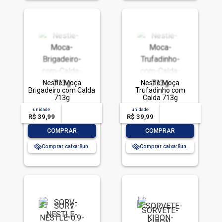
Nestlé Moça
Nestlé Moça
Brigadeiro com Calda
Trufadinho com
713g
Calda 713g
unidade
acima de
--
unidade
acima de
--
R$ 39,99
-- --,--
un.
R$ 39,99
-- --,--
un.
-
+
-
+
COMPRAR
COMPRAR
Comprar caixa:
8
Comprar caixa:
8