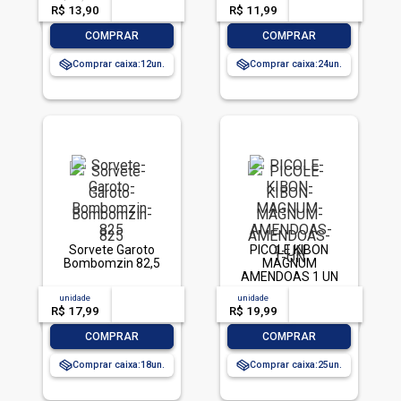
R$ 13,90
-- --,--
un.
R$ 11,99
-- --,--
un.
-
+
-
+
COMPRAR
COMPRAR
Comprar caixa:
12
Comprar caixa:
24
Sorvete Garoto
PICOLE KIBON
Bombomzin 82,5
MAGNUM
AMENDOAS 1 UN
unidade
acima de
--
unidade
acima de
--
R$ 17,99
-- --,--
un.
R$ 19,99
-- --,--
un.
-
+
-
+
COMPRAR
COMPRAR
Comprar caixa:
18
Comprar caixa:
25