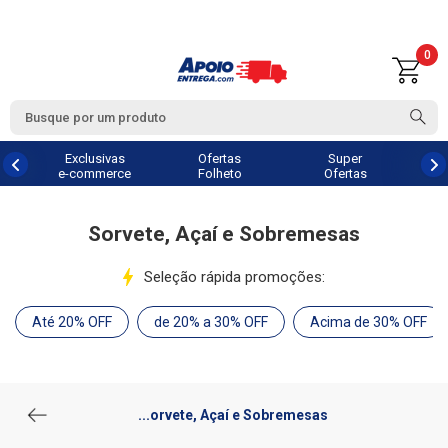
0
Exclusivas
Ofertas
Super
e-commerce
Folheto
Ofertas
Sorvete, Açaí e Sobremesas
Seleção rápida promoções:
Até 20% OFF
de 20% a 30% OFF
Acima de 30% OFF
...orvete, Açaí e Sobremesas