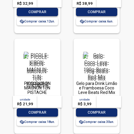
R$ 32,99
-- --,--
un.
R$ 38,99
-- --,--
un.
-
+
-
+
COMPRAR
COMPRAR
Comprar caixa:
12
Comprar caixa:
6
PICOLE KIBON
Gelo para Drink Limão
MAGNUN 1UN
e Framboesa Coco
PISTACHE
Leve Beats Red Mix
Pacote 190g
unidade
acima de
--
unidade
acima de
--
R$ 21,99
-- --,--
un.
R$ 3,99
-- --,--
un.
-
+
-
+
COMPRAR
COMPRAR
Comprar caixa:
18
Comprar caixa:
30