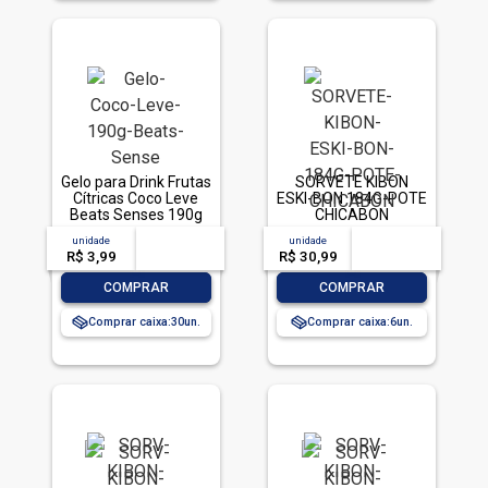
Gelo para Drink Frutas
SORVETE KIBON
Cítricas Coco Leve
ESKI-BON 184G-POTE
Beats Senses 190g
CHICABON
unidade
acima de
--
unidade
acima de
--
R$ 3,99
-- --,--
un.
R$ 30,99
-- --,--
un.
-
+
-
+
COMPRAR
COMPRAR
Comprar caixa:
30
Comprar caixa:
6