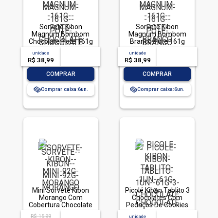
Sorvete Kibon
Sorvete Kibon
Magnum Bombom
Magnum Bombom
Chocolate Pote 161g
Branco Pote 161g
unidade
acima de
--
unidade
acima de
--
R$ 38,99
-- --,--
un.
R$ 38,99
-- --,--
un.
-
+
-
+
COMPRAR
COMPRAR
Comprar caixa:
6
Comprar caixa:
6
Mini Sorvete Kibon
Picolé Kibon Tablito 3
Morango Com
Chocolates Com
Cobertura Chocolate
Pedaços De Cookies
92g
61g
R$ 15,99
acima de
--
unidade
acima de
--