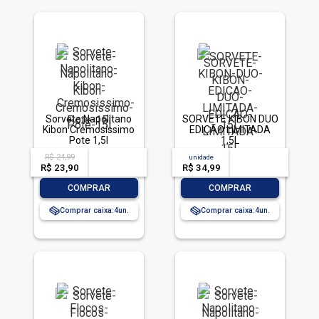
Sorvete Napolitano
SORVETE KIBON DUO
Kibon Cremosíssimo
EDIÇÃO LIMITADA
Pote 1,5l
1,5L
R$ 24,99
acima de
--
unidade
acima de
--
R$ 23,90
-- --,--
un.
R$ 34,99
-- --,--
un.
-
+
-
+
COMPRAR
COMPRAR
Comprar caixa:
4
Comprar caixa:
4