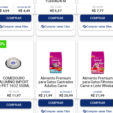
FORRADA M
R$ 17,99
R$ 25,99
unidade
acima de
30
$ 4,59
R$ 4,49
R$ 5,37
R$ 7,77
-
+
-
+
-
+
COMPRAR
COMPRAR
COMPRAR
Comprar caixa:
30
Comprar caixa:
12
Comprar caixa:
20
70%
COMEDOURO
Alimento Premium
Alimento Premium
ALUMÍNIO IMPORT
para Gatos Castrados
para Gatos Filhotes
P/PET 16OZ 550ML
Adultos Carne
Carne e Leite Whisk
Whiskas Pacote 900g
Pacote 900g
R$ 39,99
unidade
acima de
3
unidade
R$ 11,97
R$ 21,99
R$ 20,99
R$ 21,99
-
+
-
+
COMPRAR
COMPRAR
-
+
COMPRAR
Comprar caixa:
10
Comprar caixa:
10