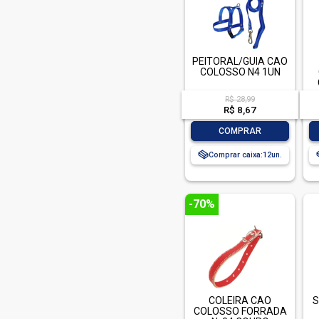
Kitekat (4)
Pacha (3)
Pedigree (15)
PEITORAL/GUIA CAO
COLOSSO N4 1UN
Petisco (2)
Pipicat (1)
R$ 28,99
R$ 8,67
Pitty (3)
-
+
COMPRAR
Planalto (1)
Comprar caixa:
12
Powerdog (7)
Prime Full (6)
Purina (2)
-70%
Putz (1)
Quatree (4)
Quatree Gourmet (1)
Uauau (1)
COLEIRA CAO
S
Whiskas (11)
COLOSSO FORRADA