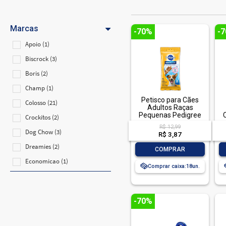
Marcas
-70%
-
Apoio (1)
Biscrock (3)
Boris (2)
Champ (1)
Petisco para Cães
Colosso (21)
Adultos Raças
Pequenas Pedigree
Crockitos (2)
Dentastix Pacote 45g
R$ 12,99
3 Unidades
Dog Chow (3)
R$ 3,87
Dreamies (2)
-
+
COMPRAR
Economicao (1)
Comprar caixa:
18
Friskies (7)
Honey (3)
-70%
Kelcat (2)
Keldog (1)