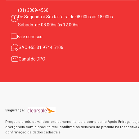
(31) 3369-4560
De Segunda á Sexta-feira de 08:00hs às 18:00hs
Sábado: de 08:00hs às 12:00hs
Fale conosco
SAC
+55 31 9744 5106
Canal do DPO
Segurança:
Preços e produtos válidos, exclusivamente, para compras no Apoio Entrega, suje
divergência com o produto real, confirme os detalhes do produto na respectiva
confirmação de dados cadastrais.