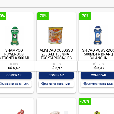
70%
-70%
-70%
SHAMPOO
ALIM CAO COLOSSO
SH CAO POWERDO
POWERDOG
280G-LT 100%NAT
500ML-FR BRANQ
CITRONELA 500 ML
FGO/TAPIOCA/LEG
C/LANOLIN
R$ 18,99
R$ 9,99
R$ 17,99
R$ 5,67
R$ 2,97
R$ 5,37
-
+
-
+
-
+
COMPRAR
COMPRAR
COMPRAR
Comprar caixa:
12
Comprar caixa:
12
Comprar caixa:
12
-70%