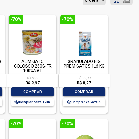
Ordenar
-70%
-70%
G
ALIM GATO
GRANULADO HIG
COLOSSO 280G-FR
PREM GATOS 1,.6 KG
100%NAT
SALMAO/FGO/LEG
R$ 9,99
R$ 29,99
R$ 2,97
R$ 8,97
-
+
-
+
COMPRAR
COMPRAR
Comprar caixa:
12
Comprar caixa:
9
-70%
-70%