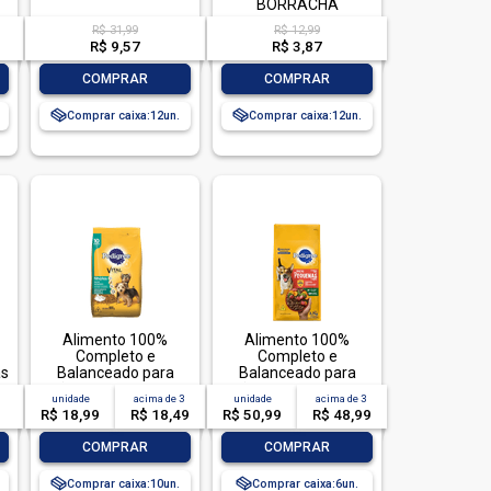
BORRACHA
R$ 31,99
R$ 12,99
R$ 9,57
R$ 3,87
-
+
-
+
COMPRAR
COMPRAR
Comprar caixa:
12
Comprar caixa:
12
Alimento 100%
Alimento 100%
Completo e
Completo e
as
Balanceado para
Balanceado para
Cães Adultos Raças
Cães Adultos Raças
unidade
acima de
3
unidade
acima de
3
Minis e Pequenas
Minis e Pequenas
R$ 18,99
R$ 18,49
R$ 50,99
R$ 48,99
Carne e Vegetais
Carne e Vegetais
Pedigree Pacote
Pedigree Pacote
-
+
-
+
COMPRAR
COMPRAR
900g
2,7kg
Comprar caixa:
10
Comprar caixa:
6