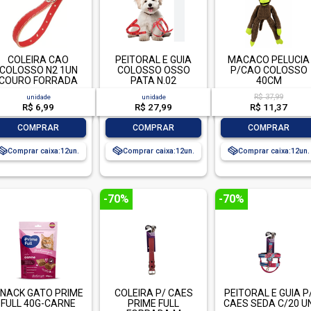
COLEIRA CAO
PEITORAL E GUIA
MACACO PELUCIA
COLOSSO N2 1UN
COLOSSO OSSO
P/CAO COLOSSO
COURO FORRADA
PATA N.02
40CM
R$ 37,99
unidade
unidade
R$ 6,99
R$ 27,99
R$ 11,37
-
+
-
+
-
+
COMPRAR
COMPRAR
COMPRAR
Comprar caixa:
12
Comprar caixa:
12
Comprar caixa:
12
-70%
-70%
NACK GATO PRIME
COLEIRA P/ CAES
PEITORAL E GUIA P
FULL 40G-CARNE
PRIME FULL
CAES SEDA C/20 U