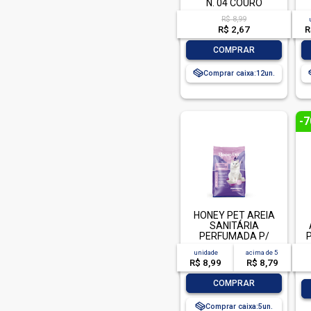
N. 04 COURO
R$ 8,99
R$ 2,67
R
-
+
COMPRAR
Comprar caixa:
12
-
HONEY PET AREIA
SANITÁRIA
PERFUMADA P/
GATOS - 4KG
unidade
acima de
5
R$ 8,99
R$ 8,79
-
+
COMPRAR
Comprar caixa:
5