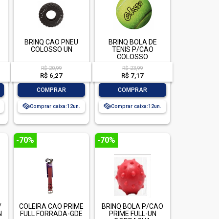
BRINQ CAO PNEU
BRINQ BOLA DE
COLOSSO UN
TENIS P/CAO
COLOSSO
R$ 20,99
R$ 23,99
R$ 6,27
R$ 7,17
-
+
-
+
COMPRAR
COMPRAR
Comprar caixa:
12
Comprar caixa:
12
-70%
-70%
/
COLEIRA CAO PRIME
BRINQ BOLA P/CAO
N
FULL FORRADA-GDE
PRIME FULL-UN